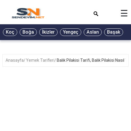
×
☰
BİYOGRAFİ
Koç
Boğa
İkizler
Yengeç
Aslan
Başak
T
GALERİ
GÜZEL
SÖZLER
Anasayfa
Yemek Tarifleri
Balık Pilakisi Tarifi, Balık Pilakisi Nasıl Yap
GÜNLÜK
BURÇ
ŞİİR
RÜYA
TABİRLERİ
TÜRKÜ
SÖZLERİ
YEMEK