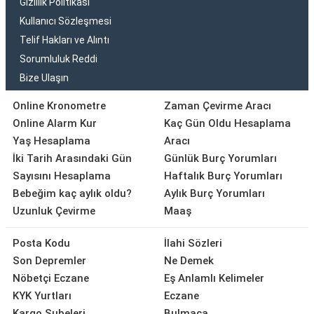
Gizlilik Politikası
Kullanıcı Sözleşmesi
Telif Hakları ve Alıntı
Sorumluluk Reddi
Bize Ulaşın
Online Kronometre
Zaman Çevirme Aracı
Online Alarm Kur
Kaç Gün Oldu Hesaplama
Yaş Hesaplama
Aracı
İki Tarih Arasındaki Gün
Günlük Burç Yorumları
Sayısını Hesaplama
Haftalık Burç Yorumları
Bebeğim kaç aylık oldu?
Aylık Burç Yorumları
Uzunluk Çevirme
Maaş
Posta Kodu
İlahi Sözleri
Son Depremler
Ne Demek
Nöbetçi Eczane
Eş Anlamlı Kelimeler
KYK Yurtları
Eczane
Kargo Şubeleri
Bulmaca