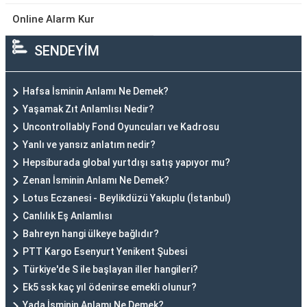
Online Alarm Kur
SENDEYİM
Hafsa İsminin Anlamı Ne Demek?
Yaşamak Zıt Anlamlısı Nedir?
Uncontrollably Fond Oyuncuları ve Kadrosu
Yanlı ve yansız anlatım nedir?
Hepsiburada global yurtdışı satış yapıyor mu?
Zenan İsminin Anlamı Ne Demek?
Lotus Eczanesi - Beylikdüzü Yakuplu (İstanbul)
Canlılık Eş Anlamlısı
Bahreyn hangi ülkeye bağlıdır?
PTT Kargo Esenyurt Yenikent Şubesi
Türkiye'de S ile başlayan iller hangileri?
Ek5 ssk kaç yıl ödenirse emekli olunur?
Yada İsminin Anlamı Ne Demek?