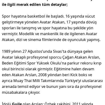
ile ilgili merak edilen tüm detaylar;
Spor hayatına basketbol ile başladı. 16 yaşında vücut
geliştirmeye yönelen Avatar Atakan, 17 yaşında dövüş
sporları ile tanışmış ve spor hayatına bu şekilde yön
vermiştir. Modellik ve mankenlik ile de ilgilenen Avatar
Atakan, dizi ve sinema filmlerinde de oyunculuk yapmış.
1989 yılının 27 Ağustos’unda Sivas'ta dünyaya gelen
Avatar lakaplı profesyonel sporcu Çağan Atakan Arslan,
Beden Eğitimi Spor Yüksek Okulu'na parkur rekoru kırıp
okul birincisi olarak girmiştir. Eğitimine halen devam
eden Atakan Arslan, 2008 yılından beri Kick boks ve
ayrıca Muay Thai Milli Takımlarında Türkiye’yi uluslararası
arenada temsil ediyor ve bunun yanı sıra da profesyonel
müsabakalara çıkıyor.
İdolü
Guile
olan Arslan; Özbek rakibini, 2011 yılında