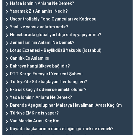
Hafsa İsminin Anlamı Ne Demek?
Yaşamak Zıt Anlamlısı Nedir?
Uncontrollably Fond Oyuncuları ve Kadrosu
Yanlı ve yansız anlatım nedir?
Hepsiburada global yurtdışı satış yapıyor mu?
Zenan İsminin Anlamı Ne Demek?
Lotus Eczanesi - Beylikdüzü Yakuplu (İstanbul)
Canlılık Eş Anlamlısı
Bahreyn hangi ülkeye bağlıdır?
PTT Kargo Esenyurt Yenikent Şubesi
Türkiye'de S ile başlayan iller hangileri?
Ek5 ssk kaç yıl ödenirse emekli olunur?
Yada İsminin Anlamı Ne Demek?
Darende Aşağıulupınar Malatya Havalimanı Arası Kaç Km
Türkiye EMK ne iş yapar?
Van Mardin Arası Kaç Km
Rüyada başkalarının dans ettiğini görmek ne demek?