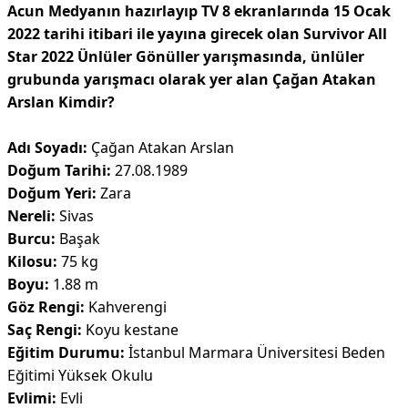
Acun Medyanın hazırlayıp TV 8 ekranlarında 15 Ocak
2022 tarihi itibari ile yayına girecek olan Survivor All
Star 2022 Ünlüler Gönüller yarışmasında, ünlüler
grubunda yarışmacı olarak yer alan Çağan Atakan
Arslan Kimdir?
Adı Soyadı:
Çağan Atakan Arslan
Doğum Tarihi:
27.08.1989
Doğum Yeri:
Zara
Nereli:
Sivas
Burcu:
Başak
Kilosu:
75 kg
Boyu:
1.88 m
Göz Rengi:
Kahverengi
Saç Rengi:
Koyu kestane
Eğitim Durumu:
İstanbul Marmara Üniversitesi Beden
Eğitimi Yüksek Okulu
Evlimi:
Evli