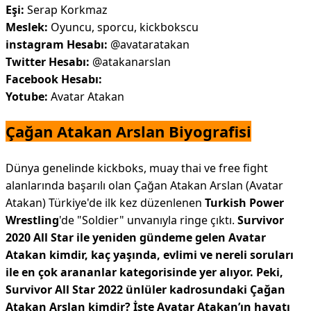
Eşi:
Serap Korkmaz
Meslek:
Oyuncu, sporcu, kickbokscu
instagram Hesabı:
@avataratakan
Twitter Hesabı:
@atakanarslan
Facebook Hesabı:
Yotube:
Avatar Atakan
Çağan Atakan Arslan Biyografisi
Dünya genelinde kickboks, muay thai ve free fight
alanlarında başarılı olan Çağan Atakan Arslan (Avatar
Atakan) Türkiye'de ilk kez düzenlenen
Turkish Power
Wrestling
'de "Soldier" unvanıyla ringe çıktı.
Survivor
2020 All Star ile yeniden gündeme gelen Avatar
Atakan kimdir, kaç yaşında, evlimi ve nereli soruları
ile en çok arananlar kategorisinde yer alıyor. Peki,
Survivor All Star 2022 ünlüler kadrosundaki Çağan
Atakan Arslan kimdir? İşte Avatar Atakan’ın hayatı