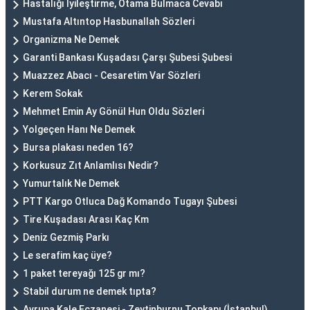
Hastalığı Iyileştirme, Otama Bulmaca Cevabı
Mustafa Altıntop Hasbunallah Sözleri
Organizma Ne Demek
Garanti Bankası Kuşadası Çarşı Şubesi Şubesi
Muazzez Abacı - Cesaretim Var Sözleri
Kerem Sokak
Mehmet Emin Ay Gönül Hun Oldu Sözleri
Yolgeçen Hanı Ne Demek
Bursa plakası neden 16?
Korkusuz Zıt Anlamlısı Nedir?
Yumurtalık Ne Demek
PTT Kargo Otluca Dağ Komando Tugayı Şubesi
Tire Kuşadası Arası Kaç Km
Deniz Gezmiş Parkı
Le serafim kaç üye?
1 paket tereyağı 125 gr mı?
Stabil durum ne demek tıpta?
Avrupa Kale Eczanesi - Zeytinburnu Topkapı (İstanbul)