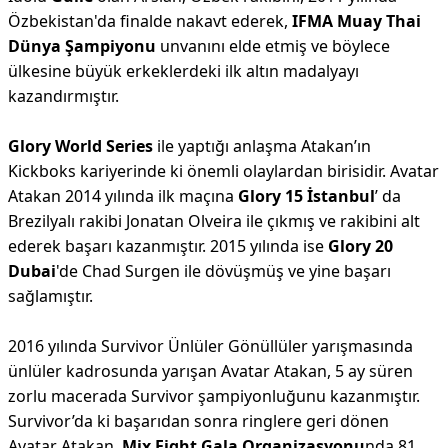
Özbekistan'da finalde nakavt ederek,
IFMA Muay Thai
Dünya Şampiyonu
unvanını elde etmiş ve böylece
ülkesine büyük erkeklerdeki ilk altın madalyayı
kazandırmıştır.
Glory World Series
ile yaptığı anlaşma Atakan’ın
Kickboks kariyerinde ki önemli olaylardan birisidir. Avatar
Atakan 2014 yılında ilk maçına
Glory 15
İstanbul
’ da
Brezilyalı rakibi Jonatan Olveira ile çıkmış ve rakibini alt
ederek başarı kazanmıştır. 2015 yılında ise
Glory 20
Dubai
'de Chad Surgen ile dövüşmüş ve yine başarı
sağlamıştır.
2016 yılında Survivor Ünlüler Gönüllüler yarışmasında
ünlüler kadrosunda yarışan Avatar Atakan, 5 ay süren
zorlu macerada Survivor şampiyonluğunu kazanmıştır.
Survivor’da ki başarıdan sonra ringlere geri dönen
Avatar Atakan,
Mix Fight Gala Organizasyonu
nda 81