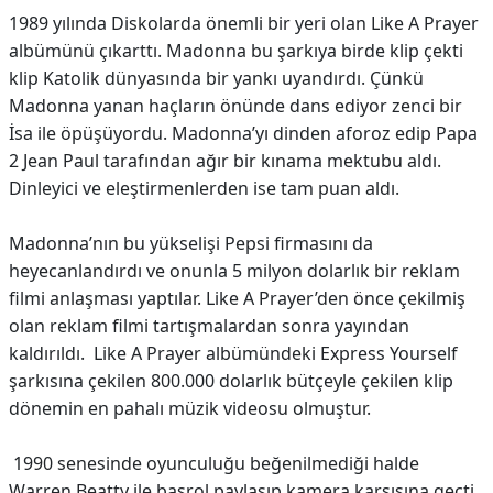
1989 yılında Diskolarda önemli bir yeri olan Like A Prayer
albümünü çıkarttı. Madonna bu şarkıya birde klip çekti
klip Katolik dünyasında bir yankı uyandırdı. Çünkü
Madonna yanan haçların önünde dans ediyor zenci bir
İsa ile öpüşüyordu. Madonna’yı dinden aforoz edip Papa
2 Jean Paul tarafından ağır bir kınama mektubu aldı.
Dinleyici ve eleştirmenlerden ise tam puan aldı.
Madonna’nın bu yükselişi Pepsi firmasını da
heyecanlandırdı ve onunla 5 milyon dolarlık bir reklam
filmi anlaşması yaptılar. Like A Prayer’den önce çekilmiş
olan reklam filmi tartışmalardan sonra yayından
kaldırıldı. Like A Prayer albümündeki Express Yourself
şarkısına çekilen 800.000 dolarlık bütçeyle çekilen klip
dönemin en pahalı müzik videosu olmuştur.
1990 senesinde oyunculuğu beğenilmediği halde
Warren Beatty ile başrol paylaşıp kamera karşısına geçti.