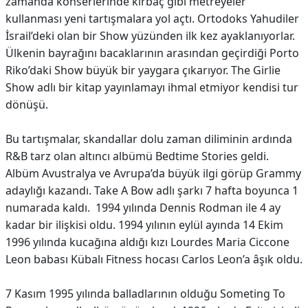
zamanda konserlerinde kırbaç gibi metreyeler
kullanması yeni tartışmalara yol açtı. Ortodoks Yahudiler
İsrail’deki olan bir Show yüzünden ilk kez ayaklanıyorlar.
Ülkenin bayrağını bacaklarının arasından geçirdiği Porto
Riko’daki Show büyük bir yaygara çıkarıyor. The Girlie
Show adlı bir kitap yayınlamayı ihmal etmiyor kendisi tur
dönüşü.
Bu tartışmalar, skandallar dolu zaman diliminin ardında
R&B tarz olan altıncı albümü Bedtime Stories geldi.
Albüm Avustralya ve Avrupa’da büyük ilgi görüp Grammy
adaylığı kazandı. Take A Bow adlı şarkı 7 hafta boyunca 1
numarada kaldı. 1994 yılında Dennis Rodman ile 4 ay
kadar bir ilişkisi oldu. 1994 yılının eylül ayında 14 Ekim
1996 yılında kucağına aldığı kızı Lourdes Maria Ciccone
Leon babası Kübalı Fitness hocası Carlos Leon’a âşık oldu.
7 Kasım 1995 yılında balladlarının olduğu Someting To