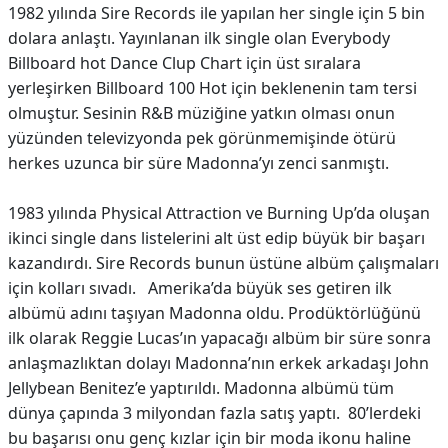
1982 yılında Sire Records ile yapılan her single için 5 bin
dolara anlaştı. Yayınlanan ilk single olan Everybody
Billboard hot Dance Clup Chart için üst sıralara
yerleşirken Billboard 100 Hot için beklenenin tam tersi
olmuştur. Sesinin R&B müziğine yatkın olması onun
yüzünden televizyonda pek görünmemişinde ötürü
herkes uzunca bir süre Madonna’yı zenci sanmıştı.
1983 yılında Physical Attraction ve Burning Up’da oluşan
ikinci single dans listelerini alt üst edip büyük bir başarı
kazandırdı. Sire Records bunun üstüne albüm çalışmaları
için kolları sıvadı. Amerika’da büyük ses getiren ilk
albümü adını taşıyan Madonna oldu. Prodüktörlüğünü
ilk olarak Reggie Lucas’ın yapacağı albüm bir süre sonra
anlaşmazlıktan dolayı Madonna’nın erkek arkadaşı John
Jellybean Benitez’e yaptırıldı. Madonna albümü tüm
dünya çapında 3 milyondan fazla satış yaptı. 80’lerdeki
bu başarısı onu genç kızlar için bir moda ikonu haline