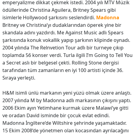
emperyalizme dikkat çekmek istedi. 2004 yılı MTV Müzik
ödüllerinde Christina Aguilera, Britney Spears gibi
isimlerle Hollywood şarkısını seslendirdi.
Madonna
Britney ve Christina’yı dudaklarından öperek yine bir
skandala adını yazdırdı. Me Against Music adlı Spears
şarkısında konuk vokallik yapıp şarkının klipinde oynadı.
2004 yılında The Relnvetion Tour adlı bir turneye çıkıp
toplamda 56 konser verdi. Turla ilgili I’m Going to Tell You
a Secret aslı bir belgesel çekti. Rolling Stone dergisi
tarafından tüm zamanların en iyi 100 artisti içinde 36.
Sıraya yerleşti.
H&M isimli ünlü markanın yeni yüzü olmak üzere anlaştı.
2007 yılında M by Madonna adlı markasının çıkışını yaptı.
2006 Ekim ayın Yetimhane kurmak üzere Malawi’ye gitti
ve oradan David isminde bir çocuk evlat edindi.
Madonna İngiltere’de Wiltshire şehrinde yaşamaktadır.
15 Ekim 2008’de yönetmen olan kocasından ayrılacağını