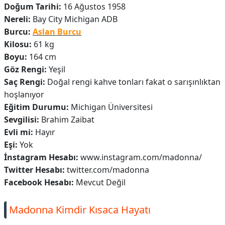
Doğum Tarihi:
16 Ağustos 1958
Nereli:
Bay City Michigan ADB
Burcu:
Aslan Burcu
Kilosu:
61 kg
Boyu:
164 cm
Göz Rengi:
Yeşil
Saç Rengi:
Doğal rengi kahve tonları fakat o sarışınlıktan
hoşlanıyor
Eğitim Durumu:
Michigan Üniversitesi
Sevgilisi:
Brahim Zaibat
Evli mi:
Hayır
Eşi:
Yok
İnstagram Hesabı:
www.instagram.com/madonna/
Twitter Hesabı:
twitter.com/madonna
Facebook Hesabı:
Mevcut Değil
Madonna Kimdir Kısaca Hayatı