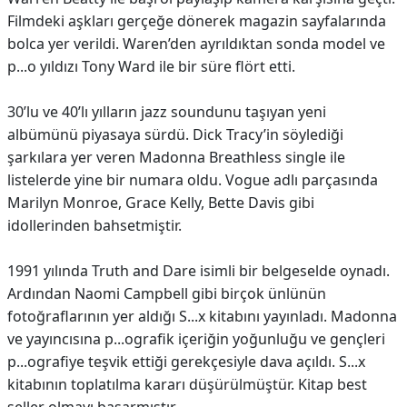
Filmdeki aşkları gerçeğe dönerek magazin sayfalarında
bolca yer verildi. Waren’den ayrıldıktan sonda model ve
p...o yıldızı Tony Ward ile bir süre flört etti.
30’lu ve 40’lı yılların jazz soundunu taşıyan yeni
albümünü piyasaya sürdü. Dick Tracy’in söylediği
şarkılara yer veren Madonna Breathless single ile
listelerde yine bir numara oldu. Vogue adlı parçasında
Marilyn Monroe, Grace Kelly, Bette Davis gibi
idollerinden bahsetmiştir.
1991 yılında Truth and Dare isimli bir belgeselde oynadı.
Ardından Naomi Campbell gibi birçok ünlünün
fotoğraflarının yer aldığı S...x kitabını yayınladı. Madonna
ve yayıncısına p...ografik içeriğin yoğunluğu ve gençleri
p...ografiye teşvik ettiği gerekçesiyle dava açıldı. S...x
kitabının toplatılma kararı düşürülmüştür. Kitap best