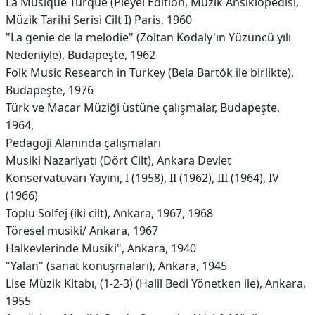
La Musique Turque (Pleyel Edition, Müzik Ansiklopedisi,
Müzik Tarihi Serisi Cilt I) Paris, 1960
"La genie de la melodie" (Zoltan Kodaly'ın Yüzüncü yılı
Nedeniyle), Budapeşte, 1962
Folk Music Research in Turkey (Bela Bartók ile birlikte),
Budapeşte, 1976
Türk ve Macar Müziği üstüne çalışmalar, Budapeşte,
1964,
Pedagoji Alanında çalışmaları
Musiki Nazariyatı (Dört Cilt), Ankara Devlet
Konservatuvarı Yayını, I (1958), II (1962), III (1964), IV
(1966)
Toplu Solfej (iki cilt), Ankara, 1967, 1968
Töresel musiki/ Ankara, 1967
Halkevlerinde Musiki", Ankara, 1940
"Yalan" (sanat konuşmaları), Ankara, 1945
Lise Müzik Kitabı, (1-2-3) (Halil Bedi Yönetken ile), Ankara,
1955