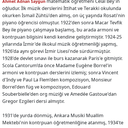
matematik öğretmeni Celal Bey'in
Ahmet Adnan Saygun
oğludur. İlk müzik derslerini İttihat ve Terakki okulunda
okurken İsmail Zühtü'den almış, on üç yaşında Rosati'nin
piyano öğrencisi olmuştur. 1922'den sonra Macar Tevfik
Bey ile piyano çalışmaya başlamış, bu arada armoni ve
kontrpuan bilgisini kendi kendine geliştirmiştir. 1924-25
yıllarında İzmir'de ilkokul müzik öğretmenliği yapmış,
1926'da aynı görevi İzmir Lisesi'nde sürdürmüştür.
1928'de devlet sınavı ile burs kazanarak Paris'e gitmiştir.
Scola Cantorum’da önce Madame Eugène Borrel'in
armoni ve kontrpuan derslerini izlemiş; sonra Vincent
d'Indy ve Paul La Flem’den kompozisyon, Monsieur
Borrel'den füg ve kompozisyon, Edouard
Souberbielle'den org müziği ve Amedée Gastoue'dan
Gregor Ezgileri dersi almıştır.
1931'de yurda dönmüş, Ankara Musiki Muallim
Mektebi'nin kontrpuan öğretmenliğine atanmış, 1934'te