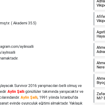
Adria
Vikip
Afife
Vikip
mıştır. ( Akademi 35.5)
Agath
Hayat
agram.com/aylinsalli
Ahme
Adna
/aylnsalli
mamaktadır.
Ahmet
Nerel
Ahme
Biyog
ayacak Survivor 2016 yarışmacıları belli olmuş ve
edir.
Aylin Şallı
gönüllüler takımında yarışacaktır ve
Zafer
larındandır.
Aylin Şallı
, 1991 yılında İstanbul’da
Mı? 
nat evinde oyunculuk eğitimi almaktadır. Yaklaşık