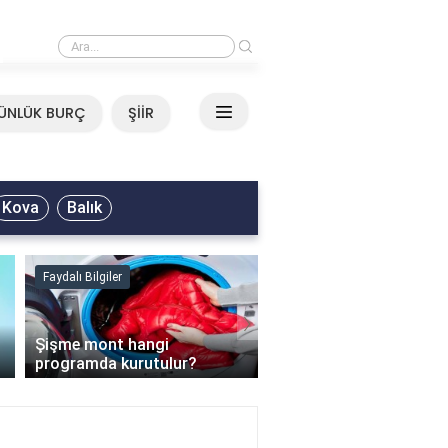
›
Mirkelam - Tavla Sözleri
ÜNLÜK BURÇ
ŞİİR
Kova
Balık
Faydalı Bilgiler
Faydalı Bilgiler
›
Şişme mont hangi
programda kurutulur?
Şofben suyu neden ısı