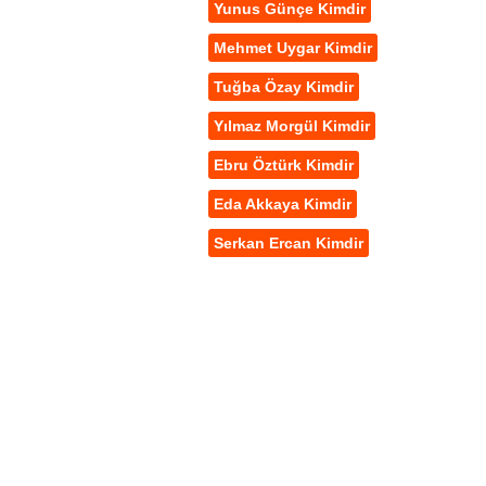
Yunus Günçe Kimdir
Mehmet Uygar Kimdir
Tuğba Özay Kimdir
Yılmaz Morgül Kimdir
Ebru Öztürk Kimdir
Eda Akkaya Kimdir
Serkan Ercan Kimdir