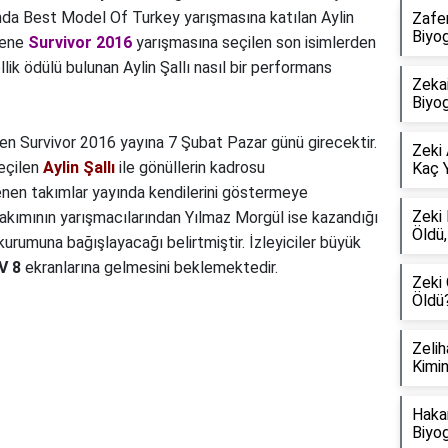
ında Best Model Of Turkey yarışmasına katılan Aylin
Zafer
Biyog
 sene
Survivor 2016
yarışmasına seçilen son isimlerden
llik ödülü bulunan Aylin Şallı nasıl bir performans
Zekai
Biyog
enen Survivor 2016 yayına 7 Şubat Pazar günü girecektir.
Zeki 
seçilen
Aylin Şallı
ile gönüllerin kadrosu
Kaç Y
nen takımlar yayında kendilerini göstermeye
Zeki
takımının yarışmacılarından Yılmaz Morgül ise kazandığı
Öldü,
kurumuna bağışlayacağı belirtmiştir. İzleyiciler büyük
V 8
ekranlarına gelmesini beklemektedir.
Zeki
Öldü
Zelih
Kimin
Hakan
Biyog