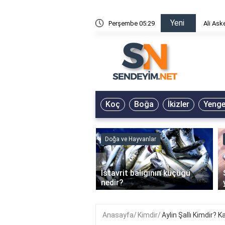
Yeni
risin Önü Sözleri
Perşembe 05:29
Ali Ask
Koç
Boğa
İkizler
Yeng
ve Hayvanlar
Doğa ve Hayvanlar
‹
li en çok hangi iklimde
İstavrit balığının küçüğü
r?
nedir?
Anasayfa
Kimdir
Aylin Şallı Kimdir? K