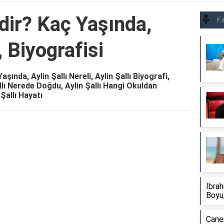
mdir? Kaç Yaşında,
Ki
, Biyografisi
Yaşında, Aylin Şallı Nereli, Aylin Şallı Biyografi,
llı Nerede Doğdu, Aylin Şallı Hangi Okuldan
 Şallı Hayatı
Reklam Alanı
İbrah
Boyu,
Caner