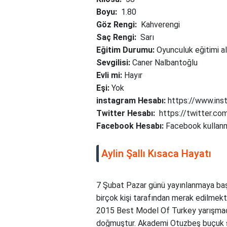
Boyu:
1.80
Göz Rengi:
Kahverengi
Saç Rengi:
Sarı
Eğitim Durumu:
Oyunculuk eğitimi al
Sevgilisi:
Caner Nalbantoğlu
Evli mi:
Hayır
Eşi:
Yok
instagram Hesabı:
https://www.inst
Twitter Hesabı:
https://twitter.com
Facebook Hesabı:
Facebook kullan
Aylin Şallı Kısaca Hayatı
7 Şubat Pazar günü yayınlanmaya başl
birçok kişi tarafından merak edilmekt
2015 Best Model Of Turkey yarışmacı
doğmuştur. Akademi Otuzbeş buçuk sa