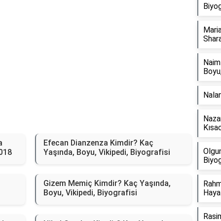
Biyog
Maria
Shara
Naim
Boyu,
Nalan
Nazan
Kısac
a
Efecan Dianzenza Kimdir? Kaç
Olgu
2018
Yaşında, Boyu, Vikipedi, Biyografisi
Biyog
Gizem Memiç Kimdir? Kaç Yaşında,
Rahmi
Boyu, Vikipedi, Biyografisi
Hayat
Rasim