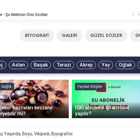
‹
er - Şu Metrisin Önü Sözleri
BİYOGRAFİ
GALERİ
GÜZEL SÖZLER
G
eç
Aslan
Başak
Terazi
Akrep
Yay
Oğlak
Sağlık
Faydalı Bilgiler
Şeker hastaları kestane
İSKİ abonelik iptali nasıl
yiyebilir mi?
yapılır?
aç Yaşında, Boyu, Vikipedi, Biyografisi