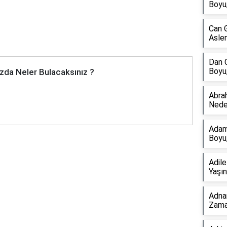
Boyu,
Can G
Aslen
Dan C
Boyu,
zda Neler Bulacaksınız ?
Abra
Nede
Adam
Boyu,
Adil
Yaşın
Adna
Zama