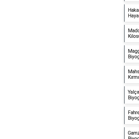
Hakan
Hayat
Mado
Kilos
Magg
Biyog
Mahs
Kırmı
Yalçı
Biyog
Fahre
Biyog
Gamz
Biyog