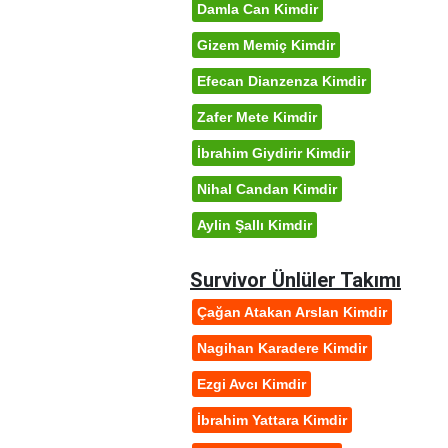
Damla Can Kimdir
Gizem Memiç Kimdir
Efecan Dianzenza Kimdir
Zafer Mete Kimdir
İbrahim Giydirir Kimdir
Nihal Candan Kimdir
Aylin Şallı Kimdir
Survivor Ünlüler Takımı
Çağan Atakan Arslan Kimdir
Nagihan Karadere Kimdir
Ezgi Avcı Kimdir
İbrahim Yattara Kimdir