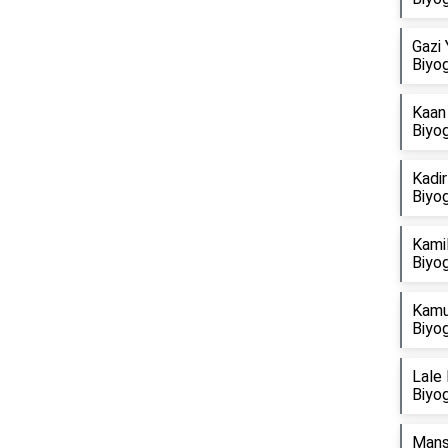
Gazi 
Biyog
Kaan 
Biyog
Kadir
Biyog
Kami
Biyog
Kamu
Biyog
Reklam Alanı
Lale 
Biyog
Mans