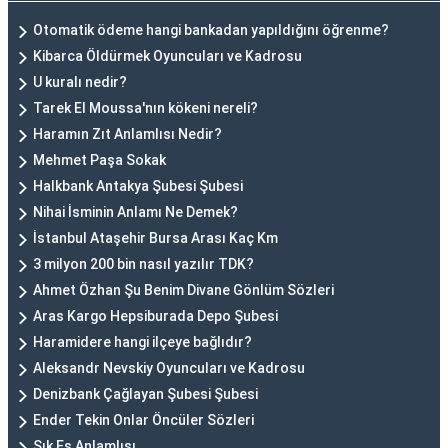
Otomatik ödeme hangi bankadan yapıldığını öğrenme?
Kibarca Öldürmek Oyuncuları ve Kadrosu
U kuralı nedir?
Tarek El Moussa'nın kökeni nereli?
Haramın Zıt Anlamlısı Nedir?
Mehmet Paşa Sokak
Halkbank Antakya Şubesi Şubesi
Nihai İsminin Anlamı Ne Demek?
İstanbul Ataşehir Bursa Arası Kaç Km
3 milyon 200 bin nasıl yazılır TDK?
Ahmet Özhan Şu Benim Divane Gönlüm Sözleri
Aras Kargo Hepsiburada Depo Şubesi
Haramidere hangi ilçeye bağlıdır?
Aleksandr Nevskiy Oyuncuları ve Kadrosu
Denizbank Çağlayan Şubesi Şubesi
Ender Tekin Onlar Öncüler Sözleri
Şık Eş Anlamlısı