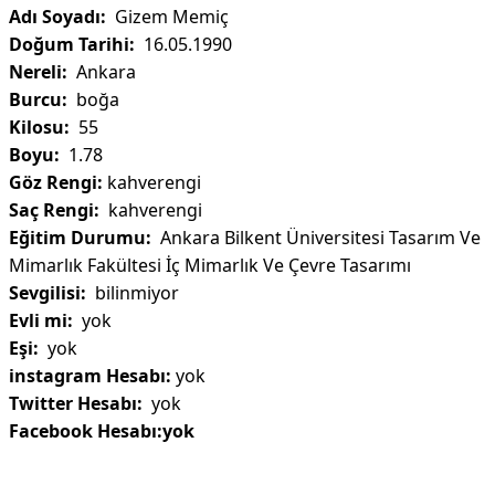
Adı Soyadı:
Gizem Memiç
Doğum Tarihi:
16.05.1990
Nereli:
Ankara
Burcu:
boğa
Kilosu:
55
Boyu:
1.78
Göz Rengi:
kahverengi
Saç Rengi:
kahverengi
Eğitim Durumu:
Ankara Bilkent Üniversitesi Tasarım Ve
Mimarlık Fakültesi İç Mimarlık Ve Çevre Tasarımı
Sevgilisi:
bilinmiyor
Evli mi:
yok
Eşi:
yok
instagram Hesabı:
yok
Twitter Hesabı:
yok
Facebook Hesabı:yok