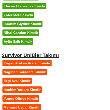
Efecan Dianzenza Kimdir
Zafer Mete Kimdir
İbrahim Giydirir Kimdir
Nihal Candan Kimdir
Aylin Şallı Kimdir
Survivor Ünlüler Takımı
Çağan Atakan Arslan Kimdir
Nagihan Karadere Kimdir
Ezgi Avcı Kimdir
İbrahim Yattara Kimdir
Yunus Günçe Kimdir
Mehmet Uygar Kimdir