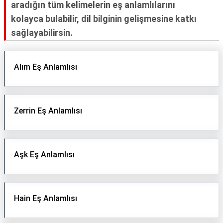
aradığın tüm kelimelerin eş anlamlılarını
TARİFLERİ
kolayca bulabilir, dil bilginin gelişmesine katkı
HİKAYELER
sağlayabilirsin.
Bize
Ulaşın
Alım Eş Anlamlısı
Zerrin Eş Anlamlısı
Aşk Eş Anlamlısı
Hain Eş Anlamlısı