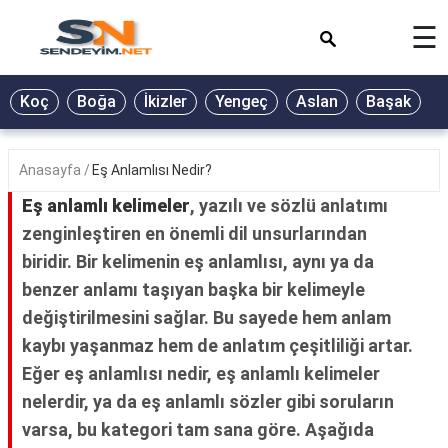
×
☰
BİYOGRAFİ
Koç
Boğa
İkizler
Yengeç
Aslan
Başak
T
GALERİ
GÜZEL
Anasayfa
Eş Anlamlısı Nedir?
SÖZLER
Eş anlamlı kelimeler
, yazılı ve sözlü anlatımı
GÜNLÜK
zenginleştiren en önemli dil unsurlarından
BURÇ
biridir. Bir kelimenin eş anlamlısı, aynı ya da
ŞİİR
benzer anlamı taşıyan başka bir kelimeyle
değiştirilmesini sağlar. Bu sayede hem anlam
RÜYA
kaybı yaşanmaz hem de anlatım çeşitliliği artar.
TABİRLERİ
Eğer eş anlamlısı nedir, eş anlamlı kelimeler
TÜRKÜ
nelerdir, ya da eş anlamlı sözler gibi soruların
SÖZLERİ
varsa, bu kategori tam sana göre. Aşağıda
YEMEK