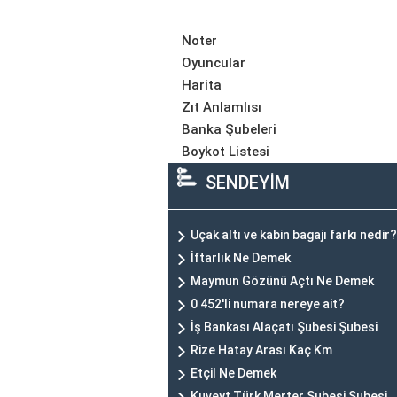
Noter
Oyuncular
Harita
Zıt Anlamlısı
Banka Şubeleri
Boykot Listesi
SENDEYİM
Uçak altı ve kabin bagajı farkı nedir?
İftarlık Ne Demek
Maymun Gözünü Açtı Ne Demek
0 452'li numara nereye ait?
İş Bankası Alaçatı Şubesi Şubesi
Rize Hatay Arası Kaç Km
Etçil Ne Demek
Kuveyt Türk Merter Şubesi Şubesi