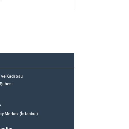
ı ve Kadrosu
 Şubesi
?
öy Merkez (İstanbul)
 Kaç Km