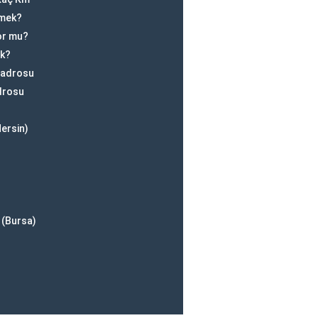
emek?
yor mu?
ek?
Kadrosu
drosu
ersin)
 (Bursa)