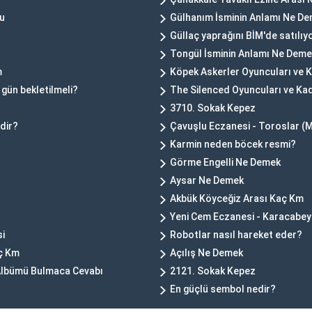
su
Gülhanım İsminin Anlamı Ne D
Güllaç yaprağını BİM'de satılı
Tongül İsminin Anlamı Ne Dem
m
Köpek Askerler Oyuncuları ve 
 gün bekletilmeli?
The Silenced Oyuncuları ve Ka
3710. Sokak Kepez
rdir?
Çavuşlu Eczanesi - Toroslar (M
Karmin neden böcek resmi?
Görme Engelli Ne Demek
Aysar Ne Demek
Akbük Köyceğiz Arası Kaç Km
Yeni Cem Eczanesi - Karacabey
si
Robotlar nasıl hareket eder?
ç Km
Açılış Ne Demek
k Albümü Bulmaca Cevabı
2121. Sokak Kepez
En güçlü sembol nedir?