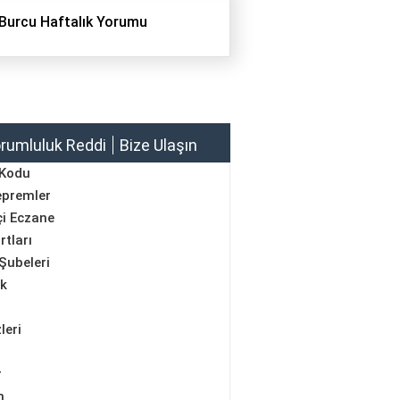
Burcu Haftalık Yorumu
rumluluk Reddi
Bize Ulaşın
 Kodu
epremler
i Eczane
rtları
Şubeleri
ik
leri
r
m