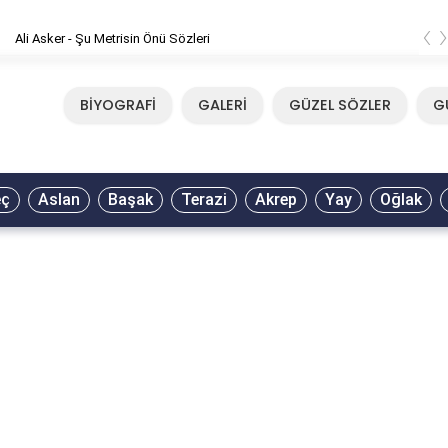
‹
er - Şu Metrisin Önü Sözleri
BİYOGRAFİ
GALERİ
GÜZEL SÖZLER
G
eç
Aslan
Başak
Terazi
Akrep
Yay
Oğlak