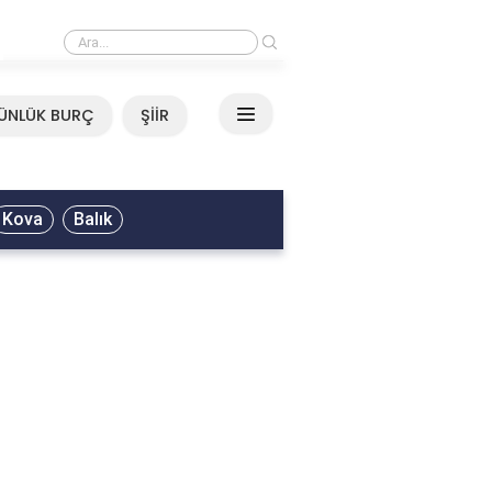
›
Mirkelam - Tavla Sözleri
ÜNLÜK BURÇ
ŞİİR
Kova
Balık