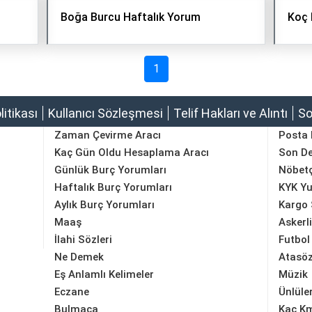
Boğa Burcu Haftalık Yorum
Koç 
1
olitikası
Kullanıcı Sözleşmesi
Telif Hakları ve Alıntı
So
Zaman Çevirme Aracı
Posta
Kaç Gün Oldu Hesaplama Aracı
Son D
Günlük Burç Yorumları
Nöbetç
Haftalık Burç Yorumları
KYK Yu
Aylık Burç Yorumları
Kargo 
Maaş
Askerl
İlahi Sözleri
Futbol
Ne Demek
Atasöz
Eş Anlamlı Kelimeler
Müzik
Eczane
Ünlüle
Bulmaca
Kaç K