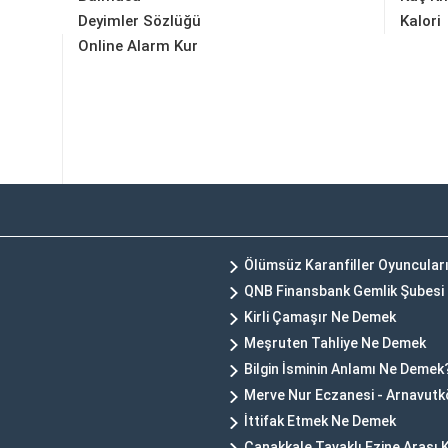
Deyimler Sözlüğü
Kalori
Online Alarm Kur
Ölümsüz Karanfiller Oyuncular
QNB Finansbank Gemlik Şubesi
Kirli Çamaşır Ne Demek
Meşruten Tahliye Ne Demek
Bilgin İsminin Anlamı Ne Demek
Merve Nur Eczanesi - Arnavutk
İttifak Etmek Ne Demek
Çanakkale Tavaklı Ezine Arası