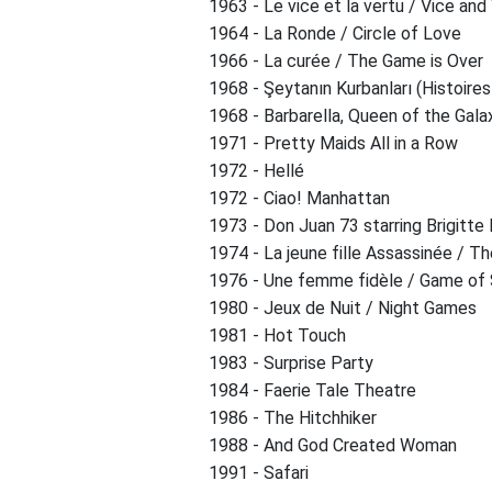
1963 - Le vice et la vertu / Vice and
1964 - La Ronde / Circle of Love
1966 - La curée / The Game is Over
1968 - Şeytanın Kurbanları (Histoires
1968 - Barbarella, Queen of the Gal
1971 - Pretty Maids All in a Row
1972 - Hellé
1972 - Ciao! Manhattan
1973 - Don Juan 73 starring Brigitte
1974 - La jeune fille Assassinée / T
1976 - Une femme fidèle / Game of
1980 - Jeux de Nuit / Night Games
1981 - Hot Touch
1983 - Surprise Party
1984 - Faerie Tale Theatre
1986 - The Hitchhiker
1988 - And God Created Woman
1991 - Safari