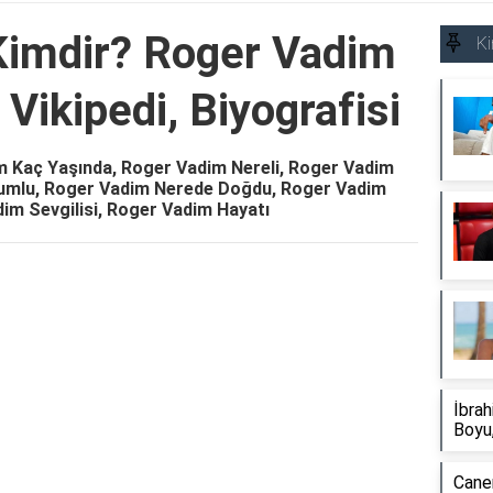
Kimdir? Roger Vadim
Ki
 Vikipedi, Biyografisi
m Kaç Yaşında, Roger Vadim Nereli, Roger Vadim
ğumlu, Roger Vadim Nerede Doğdu, Roger Vadim
im Sevgilisi, Roger Vadim Hayatı
Reklam Alanı
İbrah
Boyu,
Caner