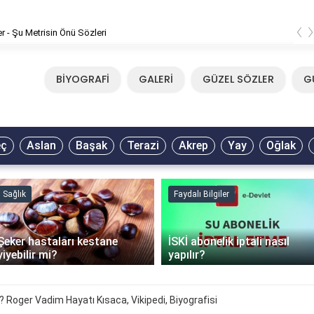
‹
er - Şu Metrisin Önü Sözleri
BİYOGRAFİ
GALERİ
GÜZEL SÖZLER
G
eç
Aslan
Başak
Terazi
Akrep
Yay
Oğlak
Sağlık
Faydalı Bilgiler
Şeker hastaları kestane
İSKİ abonelik iptali nasıl
yiyebilir mi?
yapılır?
 Roger Vadim Hayatı Kısaca, Vikipedi, Biyografisi