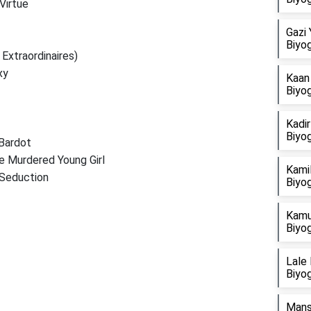
 Virtue
Gazi 
Biyog
 Extraordinaires)
axy
Kaan 
Biyog
Kadir
Biyog
 Bardot
he Murdered Young Girl
Kami
 Seduction
Biyog
Kamu
Biyog
Lale 
Biyog
Mans