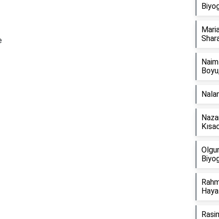
Biyog
Maria
Shara
e
Naim
Boyu,
Nalan
Reklam Alanı
Nazan
Kısac
Olgu
Biyog
Rahmi
Hayat
Rasim