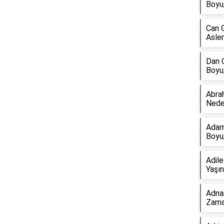
Boyu,
Can G
Aslen
Dan C
Boyu,
Abra
Nede
Adam
Boyu,
Adil
Yaşın
Adna
Zama