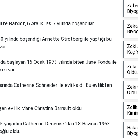
Zafer
Biyog
itte Bardot
, 6 Aralık 1957 yılında boşandılar.
Zekai
Biyog
1960 yılında boşandığı Annette Strotberg ile yaptığı bu
Zeki 
var.
Kaç Y
ında başlayan 16 Ocak 1973 yılında biten Jane Fonda ile
Zeki
ızı var.
Öldü,
rında Catherine Schneider ile evli kaldı. Bu evlilikten
Zeki
Öldü
Zelih
şen evlilik Marie Christina Barrault oldu.
Kimin
 aşk yaşadığı Catherine Deneuve ‘dan 18 Haziran 1963
Hakan
oğlu oldu.
Biyog