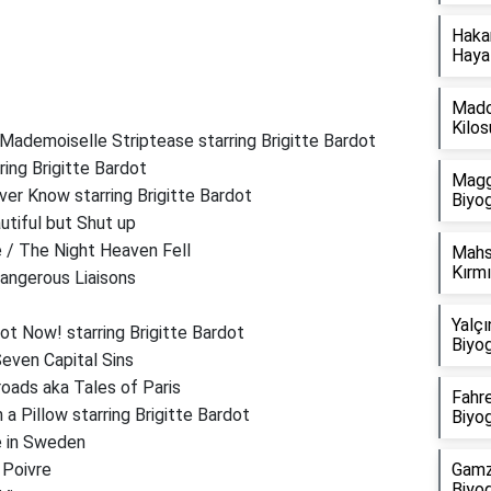
Hakan
Hayat
Mado
Kilos
/ Mademoiselle Striptease starring Brigitte Bardot
ing Brigitte Bardot
Magg
ver Know starring Brigitte Bardot
Biyog
autiful but Shut up
ne / The Night Heaven Fell
Mahs
Kırmı
Dangerous Liaisons
Yalçı
ot Now! starring Brigitte Bardot
Biyog
Seven Capital Sins
roads aka Tales of Paris
Fahre
 a Pillow starring Brigitte Bardot
Biyog
e in Sweden
 Poivre
Gamz
Biyog