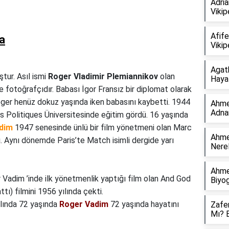
Adria
Vikip
Afife
a
Vikip
Agath
tur. Asıl ismi
Roger Vladimir Plemiannikov
olan
Hayat
e fotoğrafçıdır. Babası İgor Fransız bir diplomat olarak
Roger henüz dokuz yaşında iken babasını kaybetti. 1944
Ahme
Adna
s Politiques Üniversitesinde eğitim gördü. 16 yaşında
dim
1947 senesinde ünlü bir film yönetmeni olan Marc
Ahmet
dı. Aynı dönemde Paris’te Match isimli dergide yarı
Nerel
Ahme
 Vadim ’inde ilk yönetmenlik yaptığı film olan And God
Biyog
ı) filmini 1956 yılında çekti.
lında 72 yaşında
Roger Vadim
72 yaşında hayatını
Zafer
Mı? 