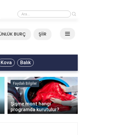
›
Mirkelam - Tavla Sözleri
ÜNLÜK BURÇ
ŞİİR
Kova
Balık
Faydalı Bilgiler
Faydalı Bilgiler
›
Şişme mont hangi
programda kurutulur?
Şofben suyu neden ısı