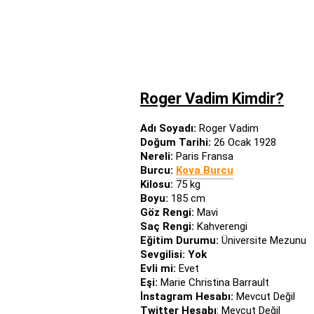
Roger Vadim Kimdir?
Adı Soyadı:
Roger Vadim
Doğum Tarihi:
26 Ocak 1928
Nereli:
Paris Fransa
Burcu:
Kova Burcu
Kilosu:
75 kg
Boyu:
185 cm
Göz Rengi:
Mavi
Saç Rengi:
Kahverengi
Eğitim Durumu:
Üniversite Mezunu
Sevgilisi: Yok
Evli mi:
Evet
Eşi:
Marie Christina Barrault
İnstagram Hesabı:
Mevcut Değil
Twitter Hesabı
: Mevcut Değil