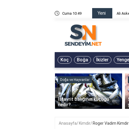
Yeni
risin Önü Sözleri
Cuma 10:49
Ali Ask
Koç
Boğa
İkizler
Yeng
ve Hayvanlar
Doğa ve Hayvanlar
‹
li en çok hangi iklimde
İstavrit balığının küçüğü
r?
nedir?
Anasayfa
Kimdir
Roger Vadim Kimdir?