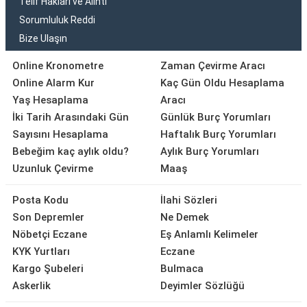
Telif Hakları ve Alıntı
Sorumluluk Reddi
Bize Ulaşın
Online Kronometre
Zaman Çevirme Aracı
Online Alarm Kur
Kaç Gün Oldu Hesaplama
Yaş Hesaplama
Aracı
İki Tarih Arasındaki Gün
Günlük Burç Yorumları
Sayısını Hesaplama
Haftalık Burç Yorumları
Bebeğim kaç aylık oldu?
Aylık Burç Yorumları
Uzunluk Çevirme
Maaş
Posta Kodu
İlahi Sözleri
Son Depremler
Ne Demek
Nöbetçi Eczane
Eş Anlamlı Kelimeler
KYK Yurtları
Eczane
Kargo Şubeleri
Bulmaca
Askerlik
Deyimler Sözlüğü