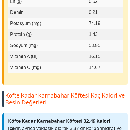
Lif (g)
0.52
Demir
0.21
Potasyum (mg)
74.19
Protein (g)
1.43
Sodyum (mg)
53.95
Vitamin A (ui)
16.15
Vitamin C (mg)
14.67
Köfte Kadar Karnabahar Köftesi Kaç Kalori ve
Besin Değerleri
Köfte Kadar Karnabahar Köftesi 32.49 kalori
içerir,
ayrıca yaklaşık olarak 3.37 gr karbonhidrat ve