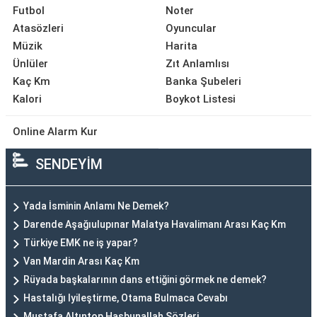
Futbol
Noter
Atasözleri
Oyuncular
Müzik
Harita
Ünlüler
Zıt Anlamlısı
Kaç Km
Banka Şubeleri
Kalori
Boykot Listesi
Online Alarm Kur
SENDEYİM
Yada İsminin Anlamı Ne Demek?
Darende Aşağıulupınar Malatya Havalimanı Arası Kaç Km
Türkiye EMK ne iş yapar?
Van Mardin Arası Kaç Km
Rüyada başkalarının dans ettiğini görmek ne demek?
Hastalığı Iyileştirme, Otama Bulmaca Cevabı
Mustafa Altıntop Hasbunallah Sözleri