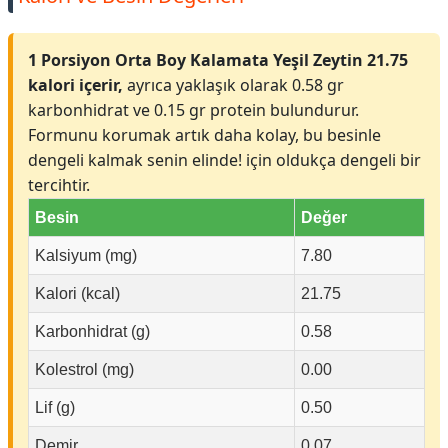
1 Porsiyon Orta Boy Kalamata Yeşil Zeytin 21.75
kalori içerir,
ayrıca yaklaşık olarak 0.58 gr
karbonhidrat ve 0.15 gr protein bulundurur.
Formunu korumak artık daha kolay, bu besinle
dengeli kalmak senin elinde! için oldukça dengeli bir
tercihtir.
Besin
Değer
Kalsiyum (mg)
7.80
Kalori (kcal)
21.75
Karbonhidrat (g)
0.58
Kolestrol (mg)
0.00
Lif (g)
0.50
Demir
0.07