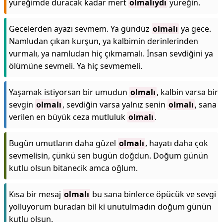
yüreğimde duracak kadar mert
olmalıydı
yüreğin.
Gecelerden ayazı sevmem. Ya gündüz
olmalı
ya gece.
Namludan çıkan kurşun, ya kalbimin derinlerinden
vurmalı, ya namludan hiç çıkmamalı. İnsan sevdiğini ya
ölümüne sevmeli. Ya hiç sevmemeli.
Yaşamak istiyorsan bir umudun
olmalı
, kalbin varsa bir
sevgin
olmalı
, sevdiğin varsa yalnız senin
olmalı
, sana
verilen en büyük ceza mutluluk
olmalı
.
Bugün umutların daha güzel
olmalı
, hayatı daha çok
sevmelisin, çünkü sen bugün doğdun. Doğum günün
kutlu olsun bitanecik amca oğlum.
Kısa bir mesaj
olmalı
bu sana binlerce öpücük ve sevgi
yolluyorum buradan bil ki unutulmadın doğum günün
kutlu olsun.