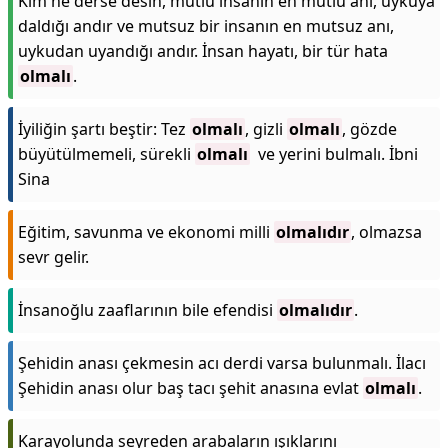
Kim ne derse desin, mutlu insanın en mutlu anı, uykuya
daldığı andır ve mutsuz bir insanın en mutsuz anı,
uykudan uyandığı andır. İnsan hayatı, bir tür hata
olmalı
.
İyiliğin şartı beştir: Tez
olmalı
, gizli
olmalı
, gözde
büyütülmemeli, sürekli
olmalı
ve yerini bulmalı. İbni
Sina
Eğitim, savunma ve ekonomi milli
olmalıdır
, olmazsa
sevr gelir.
İnsanoğlu zaaflarının bile efendisi
olmalıdır
.
Şehidin anası çekmesin acı derdi varsa bulunmalı. İlacı
Şehidin anası olur baş tacı şehit anasına evlat
olmalı
.
Karayolunda seyreden arabaların ışıklarını