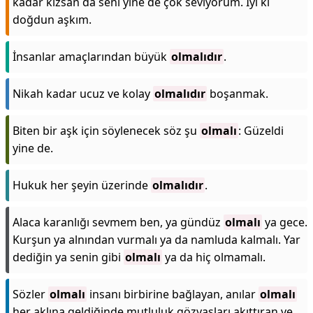
kadar kızsan da seni yine de çok seviyorum. İyi ki
doğdun aşkım.
İnsanlar amaçlarından büyük
olmalıdır
.
Nikah kadar ucuz ve kolay
olmalıdır
boşanmak.
Biten bir aşk için söylenecek söz şu
olmalı
: Güzeldi
yine de.
Hukuk her şeyin üzerinde
olmalıdır
.
Alaca karanlığı sevmem ben, ya gündüz
olmalı
ya gece.
Kurşun ya alnından vurmalı ya da namluda kalmalı. Yar
dediğin ya senin gibi
olmalı
ya da hiç olmamalı.
Sözler
olmalı
insanı birbirine bağlayan, anılar
olmalı
her aklına geldiğinde mutluluk gözyaşları akıttıran ve