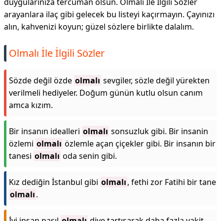
duygularınıza tercüman olsun. Olmalı İle İlgili Sözler
arayanlara ilaç gibi gelecek bu listeyi kaçırmayın. Çayınızı
alın, kahvenizi koyun; güzel sözlere birlikte dalalım.
Olmalı İle İlgili Sözler
Sözde değil özde
olmalı
sevgiler, sözle değil yürekten
verilmeli hediyeler. Doğum günün kutlu olsun canım
amca kızım.
Bir insanın idealleri
olmalı
sonsuzluk gibi. Bir insanin
özlemi
olmalı
özlemle açan çiçekler gibi. Bir insanın bir
tanesi
olmalı
oda senin gibi.
Kız dediğin İstanbul gibi
olmalı
, fethi zor Fatihi bir tane
olmalı
.
İyi insan nasıl
olmalı
diye tartışarak daha fazla vakit