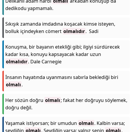
Delikanlı adam harbi
olmalı
arkadan konuşup da
dedikodu yapmamalı.
Sıkışık zamanda imdadına koşacak kimse isteyen,
bolluk içindeyken cömert
olmalıdır
. Sadi
Konuşma, bir bayanın etekliği gibi; ilgiyi sürdürecek
kadar kısa, konuyu kapsayacak kadar uzun
olmalıdır
. Dale Carnegie
İnsanın hayatında uyanmasını sabırla beklediği biri
olmalı
.
Her sözün doğru
olmalı
; fakat her doğruyu söylemek,
doğru değil.
Yaşamak istiyorsan; bir umudun
olmalı
. Kalbin varsa;
sevdiğin
olmalı
. Sevdiğin varsa; yalnız senin
olmalı
.