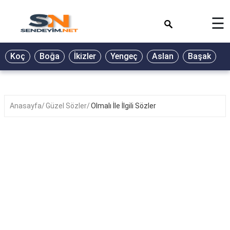
×
☰
BİYOGRAFİ
Koç
Boğa
İkizler
Yengeç
Aslan
Başak
T
GALERİ
GÜZEL
SÖZLER
Anasayfa
Güzel Sözler
Olmalı İle İlgili Sözler
GÜNLÜK
BURÇ
ŞİİR
RÜYA
TABİRLERİ
TÜRKÜ
SÖZLERİ
YEMEK