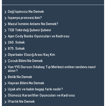
Dağ İspinozu Ne Demek
İspanya prensesi kim?
Mazul İsminin Anlamı Ne Demek?
TEB Tekirdağ Şubesi Şubesi
Ajan Cody Banks Oyuncuları ve Kadrosu
260. Sokak
875. Sokak
Diyarbakır Elazığ Arası Kaç Km
Çocuk Bilimi Ne Demek
Van YYÜ Dursun Odabaş Tıp Merkezi online randevu nasıl
alınır?
Binlik Ne Demek
Hayvan Bilimi Ne Demek
Uçak altı ve kabin bagajı farkı nedir?
Ölümsüz Karanfiller Oyuncuları ve Kadrosu
İftarlık Ne Demek