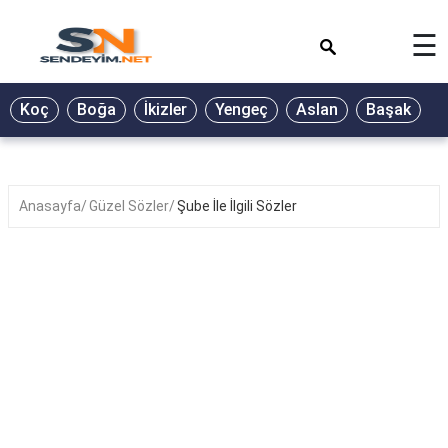
×
☰
BİYOGRAFİ
Koç
Boğa
İkizler
Yengeç
Aslan
Başak
T
GALERİ
GÜZEL
SÖZLER
Anasayfa
Güzel Sözler
Şube İle İlgili Sözler
GÜNLÜK
BURÇ
ŞİİR
RÜYA
TABİRLERİ
TÜRKÜ
SÖZLERİ
YEMEK