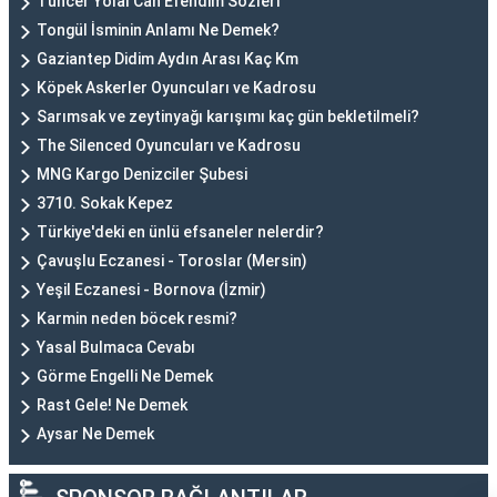
Tuncer Yolal Can Efendim Sözleri
Tongül İsminin Anlamı Ne Demek?
Gaziantep Didim Aydın Arası Kaç Km
Köpek Askerler Oyuncuları ve Kadrosu
Sarımsak ve zeytinyağı karışımı kaç gün bekletilmeli?
The Silenced Oyuncuları ve Kadrosu
MNG Kargo Denizciler Şubesi
3710. Sokak Kepez
Türkiye'deki en ünlü efsaneler nelerdir?
Çavuşlu Eczanesi - Toroslar (Mersin)
Yeşil Eczanesi - Bornova (İzmir)
Karmin neden böcek resmi?
Yasal Bulmaca Cevabı
Görme Engelli Ne Demek
Rast Gele! Ne Demek
Aysar Ne Demek