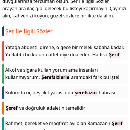
duygularınıza tercüman olsun. Şer İle İlgili Sözler
arayanlara ilaç gibi gelecek bu listeyi kaçırmayın. Çayınızı
alın, kahvenizi koyun; güzel sözlere birlikte dalalım.
Şer İle İlgili Sözler
Yatağa abdestli girene, o gece bir melek sabaha kadar,
Ya Rabbi bu kulunu affet diye dua eder. Hadis-i
Şerif
Alkol ve sigara kullanıyorum ama insanları
kullanmıyorum.
Şerefsizlerle
aramdaki fark bu işte!
Kolumda üç beş jilet yarası oda
şerefsizin
hatırası.
Şeref
ve doğruluk adaletin temelidir.
Rahmet, bereket ve mağfiret ayı olan Ramazan-ı
Şerif