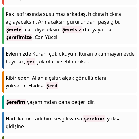
Rakı sofrasında susulmaz arkadaş, hıçkıra hıçkıra
ağlayacaksın. Arınacaksın gururundan, paşa gibi.
Şerefe
ulan diyeceksin.
Şerefsiz
dünyaya inat
şerefimize
. Can Yücel
Evlerinizde Kuranı çok okuyun. Kuran okunmayan evde
hayır az,
şer
çok olur ve ehlini sıkar.
Kibir edeni Allah alçaltır, alçak gönüllü olanı
yükseltir. Hadis-i
Şerif
Şerefim
yaşamımdan daha değerlidir.
Hadi kaldır kadehini sevgili varsa
şerefine
, yoksa
gidişine.