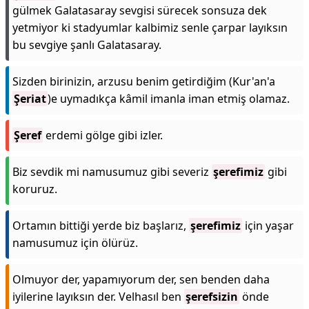
gülmek Galatasaray sevgisi sürecek sonsuza dek
yetmiyor ki stadyumlar kalbimiz senle çarpar layıksın
bu sevgiye şanlı Galatasaray.
Sizden birinizin, arzusu benim getirdiğim (Kur'an'a
Şeriat
)e uymadıkça kâmil imanla iman etmiş olamaz.
Şeref
erdemi gölge gibi izler.
Biz sevdik mi namusumuz gibi severiz
şerefimiz
gibi
koruruz.
Ortamın bittiği yerde biz başlarız,
şerefimiz
için yaşar
namusumuz için ölürüz.
Olmuyor der, yapamıyorum der, sen benden daha
iyilerine layıksın der. Velhasıl ben
şerefsizin
önde