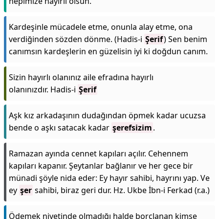
hepimize hayırlı olsun.
Kardeşinle mücadele etme, onunla alay etme, ona
verdiğinden sözden dönme. (Hadis-i
Şerif
) Sen benim
canımsın kardeşlerin en güzelisin iyi ki doğdun canım.
Sizin hayırlı olanınız aile efradına hayırlı
olanınızdır. Hadis-i
Şerif
Aşk kız arkadaşının dudağından öpmek kadar ucuzsa
bende o aşkı satacak kadar
şerefsizim
.
Ramazan ayında cennet kapıları açılır. Cehennem
kapıları kapanır. Şeytanlar bağlanır ve her gece bir
münadi şöyle nida eder: Ey hayır sahibi, hayrını yap. Ve
ey
şer
sahibi, biraz geri dur. Hz. Ukbe İbn-i Ferkad (r.a.)
Ödemek niyetinde olmadığı halde borçlanan kimse