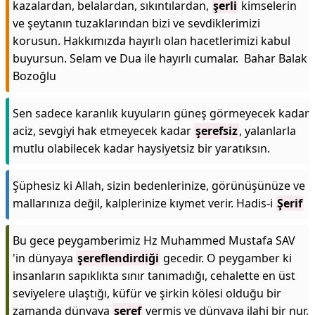
kazalardan, belalardan, sıkıntılardan,
şerli
kimselerin
ve şeytanın tuzaklarından bizi ve sevdiklerimizi
korusun. Hakkımızda hayırlı olan hacetlerimizi kabul
buyursun. Selam ve Dua ile hayırlı cumalar. Bahar Balak
Bozoğlu
Sen sadece karanlık kuyuların güneş görmeyecek kadar
aciz, sevgiyi hak etmeyecek kadar
şerefsiz
, yalanlarla
mutlu olabilecek kadar haysiyetsiz bir yaratıksın.
Şüphesiz ki Allah, sizin bedenlerinize, görünüşünüze ve
mallarınıza değil, kalplerinize kıymet verir. Hadis-i
Şerif
Bu gece peygamberimiz Hz Muhammed Mustafa SAV
'in dünyaya
şereflendirdiği
gecedir. O peygamber ki
insanların sapıklıkta sınır tanımadığı, cehalette en üst
seviyelere ulaştığı, küfür ve şirkin kölesi olduğu bir
zamanda dünyaya
şeref
vermiş ve dünyaya ilahi bir nur,