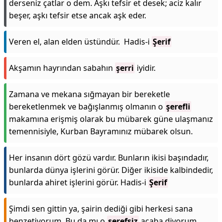
derseniz çatlar o dem. Aşkı tefsir et desek; aciz kalır
beşer, aşkı tefsir etse ancak aşk eder.
Veren el, alan elden üstündür. Hadis-i
Şerif
Akşamın hayrından sabahın
şerri
iyidir.
Zamana ve mekana sığmayan bir bereketle
bereketlenmek ve bağışlanmış olmanın o
şerefli
makamına erişmiş olarak bu mübarek güne ulaşmanız
temennisiyle, Kurban Bayramınız mübarek olsun.
Her insanın dört gözü vardır. Bunların ikisi başındadır,
bunlarda dünya işlerini görür. Diğer ikiside kalbindedir,
bunlarda ahiret işlerini görür. Hadis-i
Şerif
Şimdi sen gittin ya, şairin dediği gibi herkesi sana
benzetiyorum. Bu da mı o
şerefsiz
acaba diyorum.