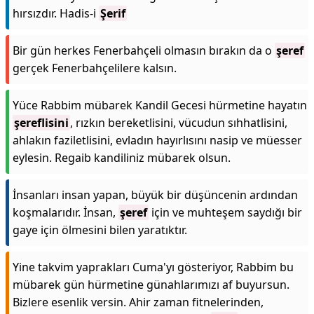
hırsızdır. Hadis-i
Şerif
Bir gün herkes Fenerbahçeli olmasın bırakın da o
şeref
gerçek Fenerbahçelilere kalsın.
Yüce Rabbim mübarek Kandil Gecesi hürmetine hayatın
şereflisini
, rızkın bereketlisini, vücudun sıhhatlisini,
ahlakın faziletlisini, evladın hayırlısını nasip ve müesser
eylesin. Regaib kandiliniz mübarek olsun.
İnsanları insan yapan, büyük bir düşüncenin ardından
koşmalarıdır. İnsan,
şeref
için ve muhteşem saydığı bir
gaye için ölmesini bilen yaratıktır.
Yine takvim yaprakları Cuma'yı gösteriyor, Rabbim bu
mübarek gün hürmetine günahlarımızı af buyursun.
Bizlere esenlik versin. Ahir zaman fitnelerinden,