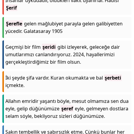
İnsanlar uykudadır, öldükleri vakit uyanırlar. Hadisi
Şerif
Şerefle
gelen mağlubiyet parayla gelen galibiyetten
yücedir. Galatasaray 1905
Geçmişi bir film
şeridi
gibi izleyerek, geleceğe dair
umutlarımızı canlandırıyoruz. 2024, hayallerimizi
gerçekleştirdiğimiz bir film olsun.
İki şeyde şifa vardır. Kuran okumakta ve bal
şerbeti
içmekte.
Allahın emridir yaşantı böyle, mesut olmamıza sen dua
eyle, gelip düğünümüze
şeref
eyle, gelmeyen dostlara
selam söyle, bekliyoruz sizleri düğünümüze.
Sakın tembellik ve sabırsızlık etme. Çünkü bunlar her