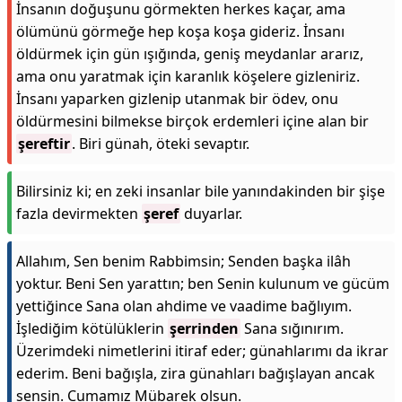
İnsanın doğuşunu görmekten herkes kaçar, ama
ölümünü görmeğe hep koşa koşa gideriz. İnsanı
öldürmek için gün ışığında, geniş meydanlar ararız,
ama onu yaratmak için karanlık köşelere gizleniriz.
İnsanı yaparken gizlenip utanmak bir ödev, onu
öldürmesini bilmekse birçok erdemleri içine alan bir
şereftir
. Biri günah, öteki sevaptır.
Bilirsiniz ki; en zeki insanlar bile yanındakinden bir şişe
fazla devirmekten
şeref
duyarlar.
Allahım, Sen benim Rabbimsin; Senden başka ilâh
yoktur. Beni Sen yarattın; ben Senin kulunum ve gücüm
yettiğince Sana olan ahdime ve vaadime bağlıyım.
İşlediğim kötülüklerin
şerrinden
Sana sığınırım.
Üzerimdeki nimetlerini itiraf eder; günahlarımı da ikrar
ederim. Beni bağışla, zira günahları bağışlayan ancak
sensin. Cumamız Mübarek olsun.