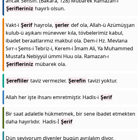
ancak Sensin. (Bakara, 128) Mübarek Ramazan-ı
Şerifleriniz
hayırlı olsun.
Vakt-i
Şerif
hayrola,
şerler
def ola, Allah-ü Azümüşşan
kulub-ü aşıkanı münevver kıla, tövbelerimiz kabul,
ibadet beraatlarımız makbul ola. Dem-i Hz. Mevlana
Sırr-ı Şems-i Tebriz-i, Kerem-i İmam Ali, Ya Muhammed
Mustafa Nebiyyül ümmi Huu ola. Ramazan-ı
Şerifleriniz
mübarek ola.
Şerefliler
taviz vermezler.
Şerefin
tavizi yoktur.
Allah her işte ihsanı emretmiştir. Hadis-i
Şerif
Bir saat adaletle hükmetmek, bir sene ibadet etmekten
daha hayırlıdır. Hadis-İ
Şerif
Dün seviyorum diyenler bugün ayrılalım diyor.