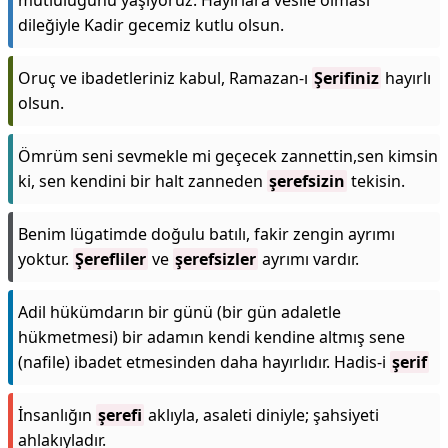
mutluluğunu yaşıyoruz. Hayırlara vesile olması
dileğiyle Kadir gecemiz kutlu olsun.
Oruç ve ibadetleriniz kabul, Ramazan-ı
Şerifiniz
hayırlı
olsun.
Ömrüm seni sevmekle mi geçecek zannettin,sen kimsin
ki, sen kendini bir halt zanneden
şerefsizin
tekisin.
Benim lügatimde doğulu batılı, fakir zengin ayrımı
yoktur.
Şerefliler
ve
şerefsizler
ayrımı vardır.
Adil hükümdarın bir günü (bir gün adaletle
hükmetmesi) bir adamın kendi kendine altmış sene
(nafile) ibadet etmesinden daha hayırlıdır. Hadis-i
şerif
İnsanlığın
şerefi
aklıyla, asaleti diniyle; şahsiyeti
ahlakıyladır.