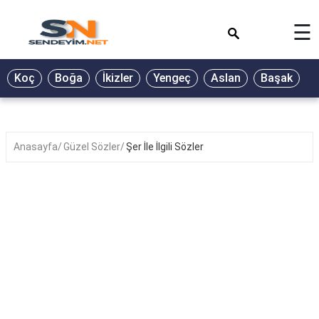
×
☰
BİYOGRAFİ
Koç
Boğa
İkizler
Yengeç
Aslan
Başak
T
GALERİ
GÜZEL
SÖZLER
Anasayfa
Güzel Sözler
Şer İle İlgili Sözler
GÜNLÜK
BURÇ
ŞİİR
RÜYA
TABİRLERİ
TÜRKÜ
SÖZLERİ
YEMEK