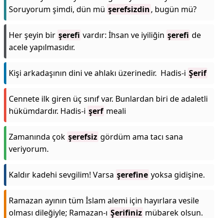
Soruyorum şimdi, dün mü
şerefsizdin
, bugün mü?
Her şeyin bir
şerefi
vardır: İhsan ve iyiliğin
şerefi
de
acele yapılmasıdır.
Kişi arkadaşının dini ve ahlakı üzerinedir. Hadis-i
Şerif
Cennete ilk giren üç sınıf var. Bunlardan biri de adaletli
hükümdardır. Hadis-i
şerf
meali
Zamanında çok
şerefsiz
gördüm ama tacı sana
veriyorum.
Kaldır kadehi sevgilim! Varsa
şerefine
yoksa gidişine.
Ramazan ayının tüm İslam alemi için hayırlara vesile
olması dileğiyle; Ramazan-ı
Şerifiniz
mübarek olsun.