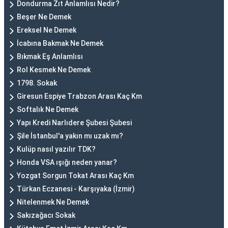
Dondurma Zıt Anlamlısı Nedir?
Beşer Ne Demek
Ereksel Ne Demek
İcabına Bakmak Ne Demek
Bıkmak Eş Anlamlısı
Rol Kesmek Ne Demek
1798. Sokak
Giresun Espiye Trabzon Arası Kaç Km
Softalık Ne Demek
Yapı Kredi Narlıdere Şubesi Şubesi
Şile İstanbul'a yakın mı uzak mı?
Kulüp nasıl yazılır TDK?
Honda VSA ışığı neden yanar?
Yozgat Sorgun Tokat Arası Kaç Km
Türkan Eczanesi - Karşıyaka (İzmir)
Nitelenmek Ne Demek
Sakızağacı Sokak