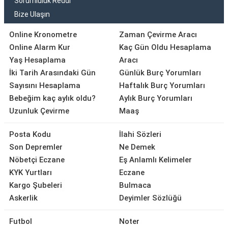
Sorumluluk Reddi
Bize Ulaşın
Online Kronometre
Zaman Çevirme Aracı
Online Alarm Kur
Kaç Gün Oldu Hesaplama
Yaş Hesaplama
Aracı
İki Tarih Arasındaki Gün
Günlük Burç Yorumları
Sayısını Hesaplama
Haftalık Burç Yorumları
Bebeğim kaç aylık oldu?
Aylık Burç Yorumları
Uzunluk Çevirme
Maaş
Posta Kodu
İlahi Sözleri
Son Depremler
Ne Demek
Nöbetçi Eczane
Eş Anlamlı Kelimeler
KYK Yurtları
Eczane
Kargo Şubeleri
Bulmaca
Askerlik
Deyimler Sözlüğü
Futbol
Noter