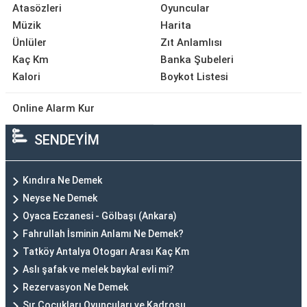
Atasözleri
Oyuncular
Müzik
Harita
Ünlüler
Zıt Anlamlısı
Kaç Km
Banka Şubeleri
Kalori
Boykot Listesi
Online Alarm Kur
SENDEYİM
Kındıra Ne Demek
Neyse Ne Demek
Oyaca Eczanesi - Gölbaşı (Ankara)
Fahrullah İsminin Anlamı Ne Demek?
Tatköy Antalya Otogarı Arası Kaç Km
Aslı şafak ve melek baykal evli mi?
Rezervasyon Ne Demek
Sır Çocukları Oyuncuları ve Kadrosu