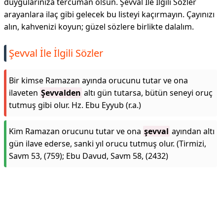
duygularınıza tercüman olsun. Şevval İle İlgili Sözler
arayanlara ilaç gibi gelecek bu listeyi kaçırmayın. Çayınızı
alın, kahvenizi koyun; güzel sözlere birlikte dalalım.
Şevval İle İlgili Sözler
Bir kimse Ramazan ayında orucunu tutar ve ona
ilaveten
Şevvalden
altı gün tutarsa, bütün seneyi oruç
tutmuş gibi olur. Hz. Ebu Eyyub (r.a.)
Kim Ramazan orucunu tutar ve ona
şevval
ayından altı
gün ilave ederse, sanki yıl orucu tutmuş olur. (Tirmizi,
Savm 53, (759); Ebu Davud, Savm 58, (2432)
Reklam Alanı