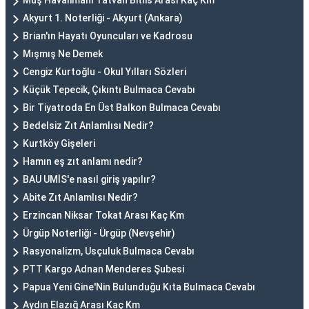
Muş Havalimanı Tatvan Bitlis Arası Kaç Km
Akyurt 1. Noterliği - Akyurt (Ankara)
Brian'ın Hayatı Oyuncuları ve Kadrosu
Mışmış Ne Demek
Cengiz Kurtoğlu - Okul Yılları Sözleri
Küçük Tepecik, Çıkıntı Bulmaca Cevabı
Bir Tiyatroda En Üst Balkon Bulmaca Cevabı
Bedelsiz Zıt Anlamlısı Nedir?
Kurtköy Gişeleri
Hamın eş zıt anlamı nedir?
BAU UMİS'e nasıl giriş yapılır?
Abite Zıt Anlamlısı Nedir?
Erzincan Niksar Tokat Arası Kaç Km
Ürgüp Noterliği - Ürgüp (Nevşehir)
Rasyonalizm, Usçuluk Bulmaca Cevabı
PTT Kargo Adnan Menderes Şubesi
Papua Yeni Gine'Nin Bulunduğu Kıta Bulmaca Cevabı
Aydın Elazığ Arası Kaç Km