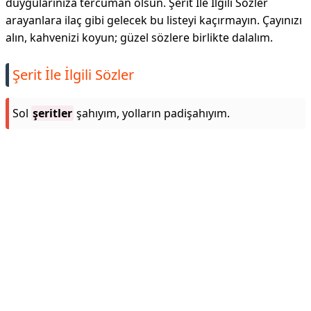
duygularınıza tercüman olsun. Şerit İle İlgili Sözler
arayanlara ilaç gibi gelecek bu listeyi kaçırmayın. Çayınızı
alın, kahvenizi koyun; güzel sözlere birlikte dalalım.
Şerit İle İlgili Sözler
Sol
şeritler
şahıyım, yolların padişahıyım.
Reklam Alanı