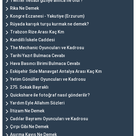
Twitter hesabı gizliye alınca ne olur?
Rika Ne Demek
Kongre Eczanesi - Yakutiye (Erzurum)
Rüyada karışık turşu kurmak ne demek?
Trabzon Rize Arası Kaç Km
Kandilli İskele Caddesi
The Mechanic Oyuncuları ve Kadrosu
Tarihi Yazıt Bulmaca Cevabı
Hava Basıncı Birimi Bulmaca Cevabı
Eskişehir Side Manavgat Antalya Arası Kaç Km
Yetim Gönüller Oyuncuları ve Kadrosu
275. Sokak Bayraklı
Quickshare ile fotoğraf nasıl gönderilir?
Yardım Eyle Allahım Sözleri
İltizam Ne Demek
Cadılar Bayramı Oyuncuları ve Kadrosu
Çırpı Gibi Ne Demek
Aşırma Kayış Ne Demek