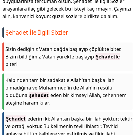
duygularınıza tercüman olsun. Şehadet İle İlgili Sözler
arayanlara ilaç gibi gelecek bu listeyi kaçırmayın. Çayınızı
alın, kahvenizi koyun; güzel sözlere birlikte dalalım.
Şehadet İle İlgili Sözler
Sizin dediğiniz Vatan dağda başlayıp çöplükte biter.
Bizim bildiğimiz Vatan yürekte başlayıp
Şehadetle
biter!
Kalbinden tam bir sadakatle Allah'tan başka ilah
olmadığına ve Muhammed'in de Allah'ın resûlü
olduğuna
şehadet
eden bir kimseyi Allah, cehennem
ateşine haram kılar.
Şehadet
ederim ki; Allahtan başka bir ilah yoktur; tektir
ve ortağı yoktur. Bu kelimenin tevili ihlastır. Tevhid
anlayışı bütün kalblere yerleştirilmiş ve fikir, ilahi