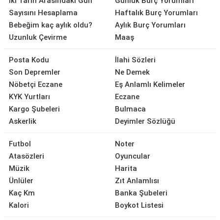
İki Tarih Arasındaki Gün
Günlük Burç Yorumları
Sayısını Hesaplama
Haftalık Burç Yorumları
Bebeğim kaç aylık oldu?
Aylık Burç Yorumları
Uzunluk Çevirme
Maaş
Posta Kodu
İlahi Sözleri
Son Depremler
Ne Demek
Nöbetçi Eczane
Eş Anlamlı Kelimeler
KYK Yurtları
Eczane
Kargo Şubeleri
Bulmaca
Askerlik
Deyimler Sözlüğü
Futbol
Noter
Atasözleri
Oyuncular
Müzik
Harita
Ünlüler
Zıt Anlamlısı
Kaç Km
Banka Şubeleri
Kalori
Boykot Listesi