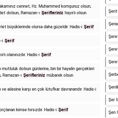
, makamınız cennet, Hz. Muhammed komşunuz olsun,
Şerit 
adet dolsun, Ramazan-ı
Şerifleriniz
hayırlı olsun.
Şeriat
let büyüklerinde olursa daha güzeldir. Hadis-i
Şerif
Şeref
s-i
Şerif
Şeref
ırlı olanınızdır. Hadis-i
Şerif
Şeref
ı mutluluk dolsun günlerine, bin bir hayalin gerçekleri
Şerbe
un, Ramazan-ı
Şerifleriniz
mübarek olsun.
Şenlik
 ve ailesine karşı en çok lütufkar davranandır. Hadis-i
Şer İl
çlanan kimse hırsızdır. Hadis-i
Şerif
Şen İ