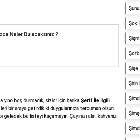
Şunu 
Şok İ
zda Neler Bulacaksınız ?
Şişma
Şoför
Şişe İ
Şirin 
Şimdi
 yine boş durmadık, sizler için harika
Şerif İle İlgili
leri bir araya getirdik ki duygularınıza tercüman olsun.
Şimşe
gibi gelecek bu listeyi kaçırmayın. Çayınızı alın, kahvenizi
Şimdi