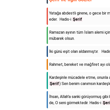
Yatağa abdestli girene, o gece bir 
eder. Hadis-i
Şerif
Ramazan ayının tüm İslam alemi için
mübarek olsun.
İki günü eşit olan aldanmıştır. Hadi
Rahmet, bereket ve mağfiret ayı o
Kardeşinle mücadele etme, onunla a
Şerif
) Sen benim canımsın kardeşler
İhsan, Allah'a sanki görüyormuş gib
de, O seni görmektedir. Hadis-i
Şer