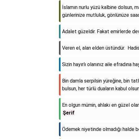
İslamın nurlu yüzü kalbine dolsun
günlerinize mutluluk, gönlünüze sa
Adalet güzeldir. Fakat emirlerde dev
Veren el, alan elden üstündür. Hadi
Sizin hayırlı olanınız aile efradına hay
Bin damla serpilsin yüreğine, bin tatl
bulsun, her türlü duaların kabul ols
En olgun mümin, ahlakı en güzel olan
Şerif
Ödemek niyetinde olmadığı halde bor