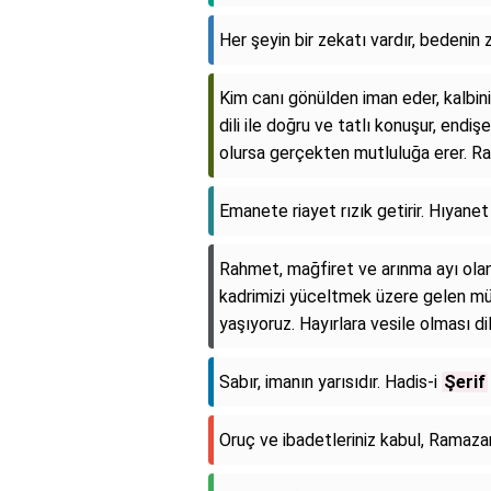
Her şeyin bir zekatı vardır, bedenin 
Kim canı gönülden iman eder, kalbini
dili ile doğru ve tatlı konuşur, endi
olursa gerçekten mutluluğa erer. 
Emanete riayet rızık getirir. Hıyanet i
Rahmet, mağfiret ve arınma ayı ol
kadrimizi yüceltmek üzere gelen m
yaşıyoruz. Hayırlara vesile olması d
Sabır, imanın yarısıdır. Hadis-i
Şerif
Oruç ve ibadetleriniz kabul, Ramaza