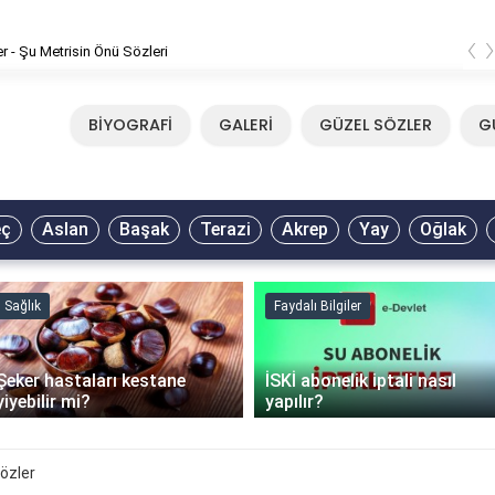
‹
Mirkelam - Tavla Sözleri
BİYOGRAFİ
GALERİ
GÜZEL SÖZLER
G
eç
Aslan
Başak
Terazi
Akrep
Yay
Oğlak
Sağlık
Faydalı Bilgiler
Şeker hastaları kestane
İSKİ abonelik iptali nasıl
yiyebilir mi?
yapılır?
 Sözler