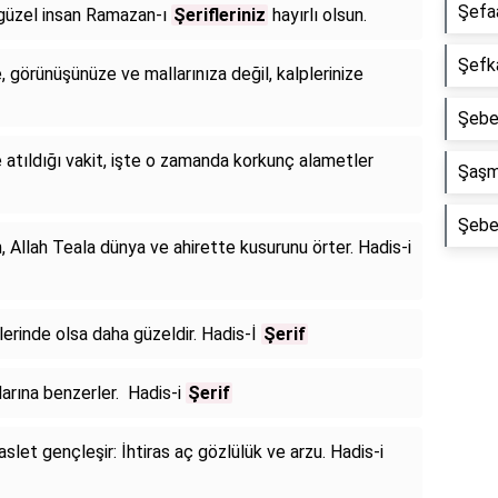
Şefaa
ş güzel insan Ramazan-ı
Şerifleriniz
hayırlı olsun.
Şefka
e, görünüşünüze ve mallarınıza değil, kalplerinize
Şebek
e atıldığı vakit, işte o zamanda korkunç alametler
Şaşma
Şebek
n, Allah Teala dünya ve ahirette kusurunu örter. Hadis-i
lerinde olsa daha güzeldir. Hadis-İ
Şerif
larına benzerler. Hadis-i
Şerif
aslet gençleşir: İhtiras aç gözlülük ve arzu. Hadis-i