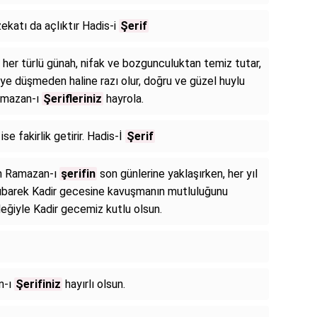
zekatı da açlıktır Hadis-i
Şerif
 her türlü günah, nifak ve bozgunculuktan temiz tutar,
şeye düşmeden haline razı olur, doğru ve güzel huylu
Ramazan-ı
Şerifleriniz
hayrola.
se fakirlik getirir. Hadis-İ
Şerif
an Ramazan-ı
şerifin
son günlerine yaklaşırken, her yıl
übarek Kadir gecesine kavuşmanın mutluluğunu
ileğiyle Kadir gecemiz kutlu olsun.
n-ı
Şerifiniz
hayırlı olsun.