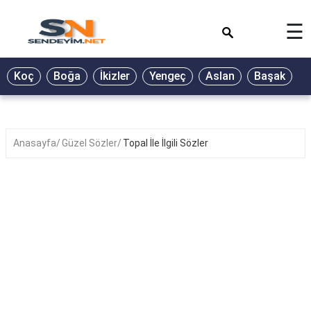
×
☰
BİYOGRAFİ
Koç
Boğa
İkizler
Yengeç
Aslan
Başak
T
GALERİ
GÜZEL
SÖZLER
Anasayfa
Güzel Sözler
Topal İle İlgili Sözler
GÜNLÜK
BURÇ
ŞİİR
RÜYA
TABİRLERİ
TÜRKÜ
SÖZLERİ
YEMEK