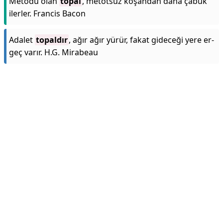
Metodu olan
topal
, metotsuz koşandan daha çabuk
ilerler. Francis Bacon
Adalet
topaldır
, ağır ağır yürür, fakat gideceği yere er-
geç varır. H.G. Mirabeau
Reklam Alanı