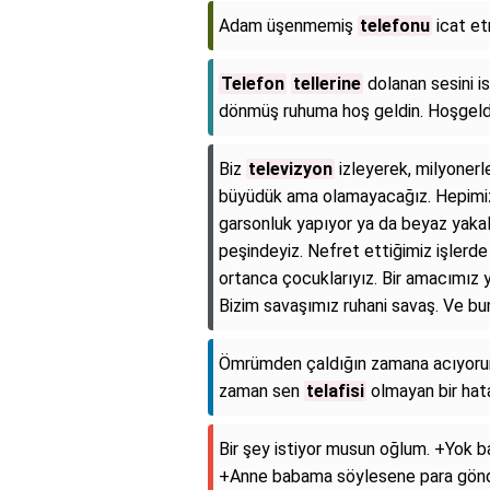
Adam üşenmemiş
telefonu
icat et
Telefon
tellerine
dolanan sesini i
dönmüş ruhuma hoş geldin. Hoşgeldi
Biz
televizyon
izleyerek, milyonerle
büyüdük ama olamayacağız. Hepimiz 
garsonluk yapıyor ya da beyaz yaka
peşindeyiz. Nefret ettiğimiz işlerde ç
ortanca çocuklarıyız. Bir amacımız 
Bizim savaşımız ruhani savaş. Ve bu
Ömrümden çaldığın zamana acıyoru
zaman sen
telafisi
olmayan bir hat
Bir şey istiyor musun oğlum. +Yok 
+Anne babama söylesene para gönd