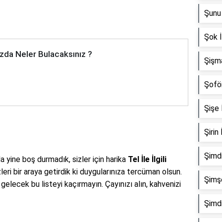
Şunu 
Şok İ
zda Neler Bulacaksınız ?
Şişma
Şoför
Şişe İ
Şirin 
Şimdi
 yine boş durmadık, sizler için harika
Tel İle İlgili
leri bir araya getirdik ki duygularınıza tercüman olsun.
Şimşe
bi gelecek bu listeyi kaçırmayın. Çayınızı alın, kahvenizi
Şimdi