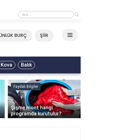
›
Neşet Ertaş - Yazımı Kışa Çevirdin Sözleri
ÜNLÜK BURÇ
ŞİİR
Kova
Balık
Faydalı Bilgiler
Faydalı Bilgiler
›
Şişme mont hangi
programda kurutulur?
Şofben suyu neden ısı