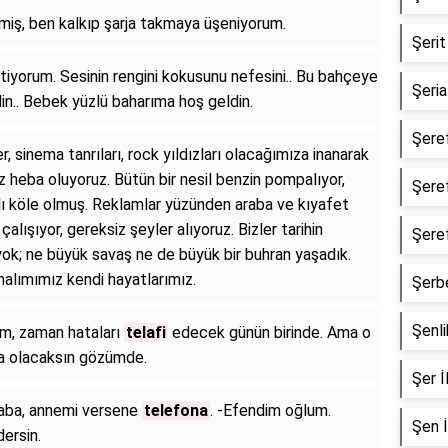
miş, ben kalkıp şarja takmaya üşeniyorum.
Şerit 
stiyorum. Sesinin rengini kokusunu nefesini.. Bu bahçeye
Şeriat
n.. Bebek yüzlü baharıma hoş geldin.
Şeref
r, sinema tanrıları, rock yıldızları olacağımıza inanarak
heba oluyoruz. Bütün bir nesil benzin pompalıyor,
Şeref
lı köle olmuş. Reklamlar yüzünden araba ve kıyafet
alışıyor, gereksiz şeyler alıyoruz. Bizler tarihin
Şeref
yok; ne büyük savaş ne de büyük bir buhran yaşadık.
nalımımız kendi hayatlarımız.
Şerbe
Şenlik
m, zaman hataları
telafi
edecek günün birinde. Ama o
a olacaksın gözümde.
Şer İl
baba, annemi versene
telefona
. -Efendim oğlum.
Şen İ
ersin.