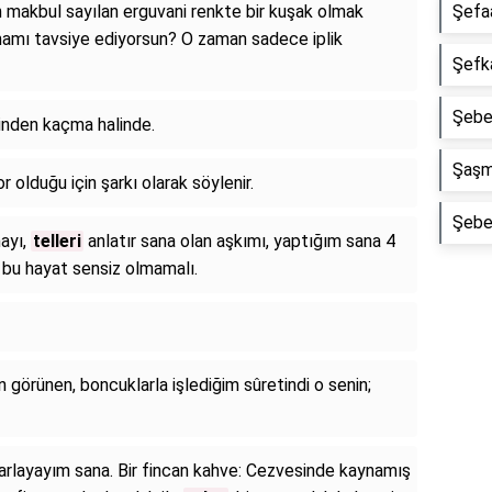
için makbul sayılan erguvani renkte bir kuşak olmak
Şefaa
olmamı tavsiye ediyorsun? O zaman sadece iplik
Şefka
Şebek
inden kaçma halinde.
Şaşma
r olduğu için şarkı olarak söylenir.
Şebek
ayı,
telleri
anlatır sana olan aşkımı, yaptığım sana 4
ı; bu hayat sensiz olmamalı.
 görünen, boncuklarla işlediğim sûretindi o senin;
arlayayım sana. Bir fincan kahve: Cezvesinde kaynamış