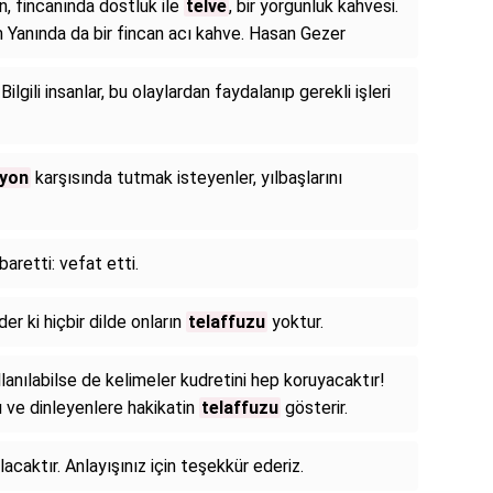
n, fincanında dostluk ile
telve
, bir yorgunluk kahvesi.
ım Yanında da bir fincan acı kahve. Hasan Gezer
 Bilgili insanlar, bu olaylardan faydalanıp gerekli işleri
zyon
karşısında tutmak isteyenler, yılbaşlarını
aretti: vefat etti.
er ki hiçbir dilde onların
telaffuzu
yoktur.
anılabilse de kelimeler kudretini hep koruyacaktır!
ı ve dinleyenlere hakikatin
telaffuzu
gösterir.
acaktır. Anlayışınız için teşekkür ederiz.