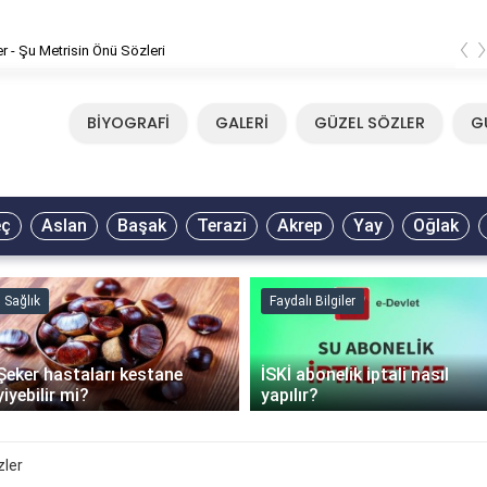
‹
Mirkelam - Tavla Sözleri
BİYOGRAFİ
GALERİ
GÜZEL SÖZLER
G
eç
Aslan
Başak
Terazi
Akrep
Yay
Oğlak
Sağlık
Faydalı Bilgiler
Şeker hastaları kestane
İSKİ abonelik iptali nasıl
yiyebilir mi?
yapılır?
özler