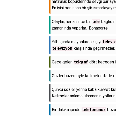
hatıralar, köpüklerinde sevgi parlaya
En iyisi ben sana bir şiir ısmarlayay
Olaylar, her an ince bir
tele
bağlıdır.
zamanında yaparlar. Bonaparte
Yılbaşında milyonlarca kişiyi
televi
televizyon
karşısında geçirmezler.
Gece gelen
telgraf
dört heceden ib
Gözler bazen öyle kelimeler ifade ed
Çünkü sözler yerine kaba kuvvet kull
Kelimeler anlama ulaşmanın yolların
Bir dakika içinde
telefonunuz
bozul