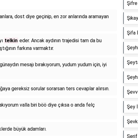
Şifre 
anlara, dost diye geçinip, en zor anlarında aramayan
Şikay
Şifa İ
yı
telkin
eder. Ancak aydının trajedisi tam da bu
Şeyhi
tığının farkına varmaktır.
Şeyta
 günaydın mesajı bırakıyorum, yudum yudum için, iyi
Şeyh 
aya gereksiz sorular sorarsan ters cevaplar alırsın.
Şevva
akıyorum valla biri böö diye çıksa o anda felç
Şey İ
Şevke
klerde büyük adamları.
Şerif 