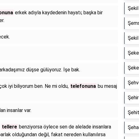
Şekil 
fonuna
erkek adıyla kaydedenin hayatı; başka bir
er.
Şemsi
ecek.
Şekil
Şeker
Şeker
 arkadaşımız düşse gülüyoruz. İşe bak.
Şehve
ok iyi biliyorum ben. Ne mi oldu,
telefonuna
bu mesaj
Şehir 
an insanlar var.
Şehit
r
tellere
benziyorsa öylece sen de alelade insanlara
Şehad
rlak olduğundan değil, fakat nereden kullanılırsa