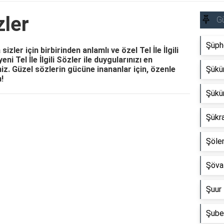
zler
Gü
Şüphe
zler için birbirinden anlamlı ve özel Tel İle İlgili
ni Tel İle İlgili Sözler ile duygularınızı en
iniz. Güzel sözlerin gücüne inananlar için, özenle
Şükür
!
Şükür
Reklam Alanı
Şükra
Şölen
Şöval
Şuur 
Şube 