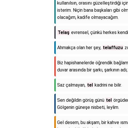
kullanılsın, orasını güzelleştirdiği 
isterim. Niçin bana başkaları gibi 
olacağım, kadife olmayacağım.
Telaş
evrensel, çünkü herkes kend
Ahmakça olan her şey,
telaffuzu
zo
Biz hapishanelerde öğrendik bağlam
duvar arasında bir şarkı, şarkının ad
Saz çalmayan,
tel
kadrini ne bilir.
Sen değildin görüş günü
tel
örgüden
Gölgenin güneşe nisbeti, leylim.
Gel desem, bu akşam, bir kahve ısm