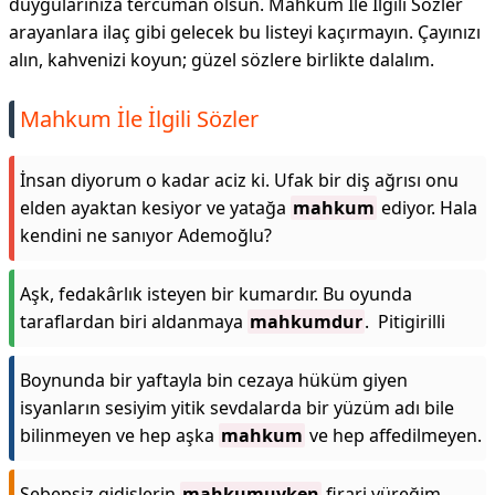
duygularınıza tercüman olsun. Mahkum İle İlgili Sözler
arayanlara ilaç gibi gelecek bu listeyi kaçırmayın. Çayınızı
alın, kahvenizi koyun; güzel sözlere birlikte dalalım.
Mahkum İle İlgili Sözler
İnsan diyorum o kadar aciz ki. Ufak bir diş ağrısı onu
elden ayaktan kesiyor ve yatağa
mahkum
ediyor. Hala
kendini ne sanıyor Ademoğlu?
Aşk, fedakârlık isteyen bir kumardır. Bu oyunda
taraflardan biri aldanmaya
mahkumdur
. Pitigirilli
Boynunda bir yaftayla bin cezaya hüküm giyen
isyanların sesiyim yitik sevdalarda bir yüzüm adı bile
bilinmeyen ve hep aşka
mahkum
ve hep affedilmeyen.
Sebepsiz gidişlerin
mahkumuyken
firari yüreğim