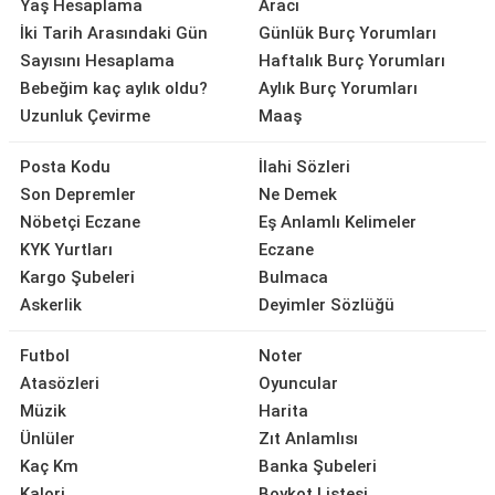
Yaş Hesaplama
Aracı
İki Tarih Arasındaki Gün
Günlük Burç Yorumları
Sayısını Hesaplama
Haftalık Burç Yorumları
Bebeğim kaç aylık oldu?
Aylık Burç Yorumları
Uzunluk Çevirme
Maaş
Posta Kodu
İlahi Sözleri
Son Depremler
Ne Demek
Nöbetçi Eczane
Eş Anlamlı Kelimeler
KYK Yurtları
Eczane
Kargo Şubeleri
Bulmaca
Askerlik
Deyimler Sözlüğü
Futbol
Noter
Atasözleri
Oyuncular
Müzik
Harita
Ünlüler
Zıt Anlamlısı
Kaç Km
Banka Şubeleri
Kalori
Boykot Listesi