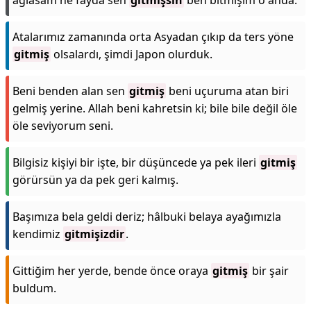
ağlasam ne fayda sen
gitmişsin
ben bitmişim o anda.
Atalarımız zamanında orta Asyadan çıkıp da ters yöne
gitmiş
olsalardı, şimdi Japon olurduk.
Beni benden alan sen
gitmiş
beni uçuruma atan biri
gelmiş yerine. Allah beni kahretsin ki; bile bile değil öle
öle seviyorum seni.
Bilgisiz kişiyi bir işte, bir düşüncede ya pek ileri
gitmiş
görürsün ya da pek geri kalmış.
Başımıza bela geldi deriz; hâlbuki belaya ayağımızla
kendimiz
gitmişizdir
.
Gittiğim her yerde, bende önce oraya
gitmiş
bir şair
buldum.