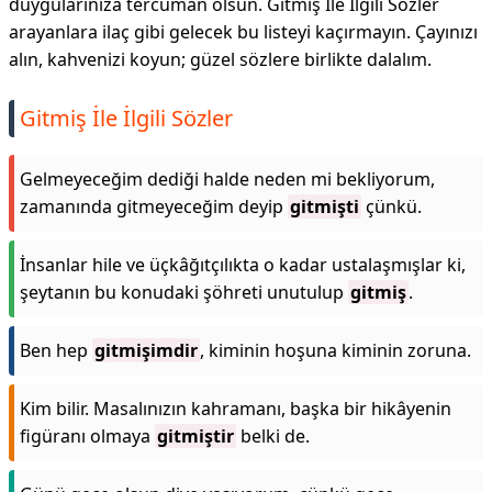
duygularınıza tercüman olsun. Gitmiş İle İlgili Sözler
arayanlara ilaç gibi gelecek bu listeyi kaçırmayın. Çayınızı
alın, kahvenizi koyun; güzel sözlere birlikte dalalım.
Gitmiş İle İlgili Sözler
Gelmeyeceğim dediği halde neden mi bekliyorum,
zamanında gitmeyeceğim deyip
gitmişti
çünkü.
İnsanlar hile ve üçkâğıtçılıkta o kadar ustalaşmışlar ki,
şeytanın bu konudaki şöhreti unutulup
gitmiş
.
Ben hep
gitmişimdir
, kiminin hoşuna kiminin zoruna.
Kim bilir. Masalınızın kahramanı, başka bir hikâyenin
figüranı olmaya
gitmiştir
belki de.