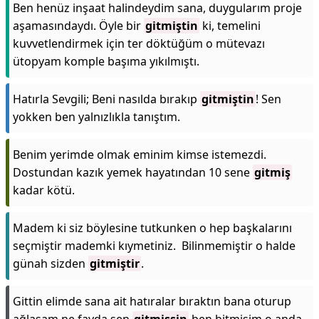
Ben henüz inşaat halindeydim sana, duygularım proje
aşamasındaydı. Öyle bir
gitmiştin
ki, temelini
kuvvetlendirmek için ter döktüğüm o mütevazı
ütopyam komple başıma yıkılmıştı.
Hatırla Sevgili; Beni nasılda bırakıp
gitmiştin
! Sen
yokken ben yalnızlıkla tanıştım.
Benim yerimde olmak eminim kimse istemezdi.
Dostundan kazık yemek hayatından 10 sene
gitmiş
kadar kötü.
Madem ki siz böylesine tutkunken o hep başkalarını
seçmiştir mademki kıymetiniz. Bilinmemiştir o halde
günah sizden
gitmiştir
.
Gittin elimde sana ait hatıralar bıraktın bana oturup