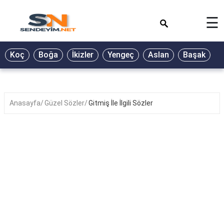
×
☰
BİYOGRAFİ
Koç
Boğa
İkizler
Yengeç
Aslan
Başak
T
GALERİ
GÜZEL
SÖZLER
Anasayfa
Güzel Sözler
Gitmiş İle İlgili Sözler
GÜNLÜK
BURÇ
ŞİİR
RÜYA
TABİRLERİ
TÜRKÜ
SÖZLERİ
YEMEK