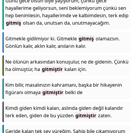
Günü gece olsun diye yaşıyorum, çünkü gece
hayallerime geliyorsun, seni beklemiyorum çünkü sen
hep benimlesin, hayallerimde ve kalbimdesin, terk edip
gitmiş
olsan da, unutsan da, unutmayacağım.
Gitmekle gidilmiyor ki. Gitmekle
gitmiş
olamazsın.
Gönlün kalır, aklın kalır, anıların kalır.
Ne ölünün arkasından konuşulur, ne de gidenin. Çünkü
ha ölmüştür, ha
gitmiştir
kalan için.
Kim bilir, masalınızın kahramanı, başka bir hikayenin
figüranı olmaya
gitmiştir
belki de
Kimdi giden kimdi kalan, aslında giden değil kalandır
terk eden, giden de bu yüzden
gitmiştir
zaten.
Geride kalan tek şey yüreğim. Sahip bile çıkamıyorum