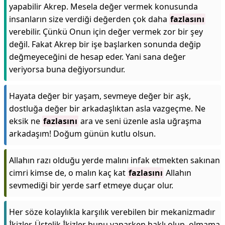
yapabilir Akrep. Mesela değer vermek konusunda
insanların size verdiği değerden çok daha
fazlasını
verebilir. Çünkü Onun için değer vermek zor bir şey
değil. Fakat Akrep bir işe başlarken sonunda değip
değmeyeceğini de hesap eder. Yani sana değer
veriyorsa buna değiyorsundur.
Hayata değer bir yaşam, sevmeye değer bir aşk,
dostluğa değer bir arkadaşlıktan asla vazgeçme. Ne
eksik ne
fazlasını
ara ve seni üzenle asla uğraşma
arkadaşım! Doğum günün kutlu olsun.
Allahın razı olduğu yerde malını infak etmekten sakınan
cimri kimse de, o malın kaç kat
fazlasını
Allahın
sevmediği bir yerde sarf etmeye duçar olur.
Her söze kolaylıkla karşılık verebilen bir mekanizmadır
İkizler. Üstelik İkizler bunu yaparken haklı olup, olmama