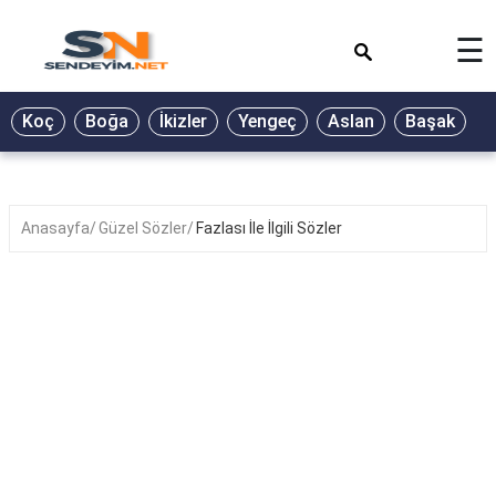
×
☰
BİYOGRAFİ
Koç
Boğa
İkizler
Yengeç
Aslan
Başak
T
GALERİ
GÜZEL
SÖZLER
Anasayfa
Güzel Sözler
Fazlası İle İlgili Sözler
GÜNLÜK
BURÇ
ŞİİR
RÜYA
TABİRLERİ
TÜRKÜ
SÖZLERİ
YEMEK