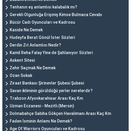
Tenhanın eş anlamlısı kalabalık mı?
Gerekli Olgunluğa Erişmiş Kimse Bulmaca Cevabı
Bücür Cadı Oyuncuları ve Kadrosu
Kaside Ne Demek
Hudeyfa Berat Gönül İster Sözleri
Derdin Zıt Anlamlısı Nedir?
Kamil Reha Falay Yine de Şahlanıyor Sözleri
Askent Sitesi
Zehir Saçmak Ne Demek
Ozan Sokak
Ziraat Bankası Şirinevler Şubesi Şubesi
Savan ikliminin görüldüğü yerler nerelerdir?
Trabzon Afyonkarahisar Arası Kaç Km
Uzman Eczanesi - Mezitli (Mersin)
Dolmabahçe Sabiha Gökçen Havalimanı Arası Kaç Km
Faden İsminin Anlamı Ne Demek?
Age Of Warriors Oyuncuları ve Kadrosu