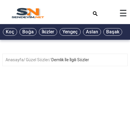
×
☰
BİYOGRAFİ
Koç
Boğa
İkizler
Yengeç
Aslan
Başak
T
GALERİ
GÜZEL
SÖZLER
Anasayfa
Güzel Sözler
Demlik İle İlgili Sözler
GÜNLÜK
BURÇ
ŞİİR
RÜYA
TABİRLERİ
TÜRKÜ
SÖZLERİ
YEMEK