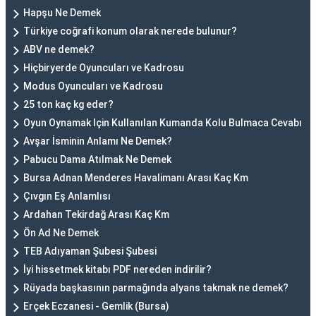
Hapşu Ne Demek
Türkiye coğrafi konum olarak nerede bulunur?
ABV ne demek?
Hiçbiryerde Oyuncuları ve Kadrosu
Modus Oyuncuları ve Kadrosu
25 ton kaç kg eder?
Oyun Oynamak Için Kullanılan Kumanda Kolu Bulmaca Cevabı
Avşar İsminin Anlamı Ne Demek?
Pabucu Dama Atılmak Ne Demek
Bursa Adnan Menderes Havalimanı Arası Kaç Km
Çıvgın Eş Anlamlısı
Ardahan Tekirdağ Arası Kaç Km
Ön Ad Ne Demek
TEB Adıyaman Şubesi Şubesi
İyi hissetmek kitabı PDF nereden indirilir?
Rüyada başkasının parmağında alyans takmak ne demek?
Erçek Eczanesi - Gemlik (Bursa)