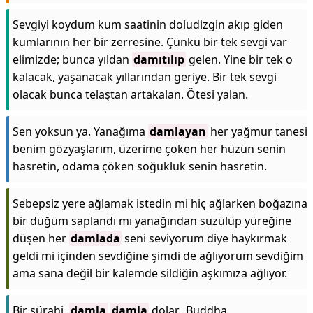
Sevgiyi koydum kum saatinin doludizgin akıp giden
kumlarının her bir zerresine. Çünkü bir tek sevgi var
elimizde; bunca yıldan
damıtılıp
gelen. Yine bir tek o
kalacak, yaşanacak yıllarından geriye. Bir tek sevgi
olacak bunca telaştan artakalan. Ötesi yalan.
Sen yoksun ya. Yanağıma
damlayan
her yağmur tanesi
benim gözyaşlarım, üzerime çöken her hüzün senin
hasretin, odama çöken soğukluk senin hasretin.
Sebepsiz yere ağlamak istedin mi hiç ağlarken boğazına
bir düğüm saplandı mı yanağından süzülüp yüreğine
düşen her
damlada
seni seviyorum diye haykırmak
geldi mi içinden sevdiğine şimdi de ağlıyorum sevdiğim
ama sana değil bir kalemde sildiğin aşkımıza ağlıyor.
Bir sürahi,
damla
damla
dolar. Buddha