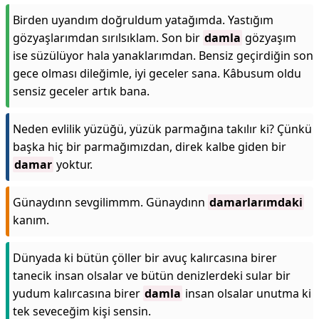
Birden uyandım doğruldum yatağımda. Yastığım
gözyaşlarımdan sırılsıklam. Son bir
damla
gözyaşım
ise süzülüyor hala yanaklarımdan. Bensiz geçirdiğin son
gece olması dileğimle, iyi geceler sana. Kâbusum oldu
sensiz geceler artık bana.
Neden evlilik yüzüğü, yüzük parmağına takılır ki? Çünkü
başka hiç bir parmağımızdan, direk kalbe giden bir
damar
yoktur.
Günaydınn sevgilimmm. Günaydınn
damarlarımdaki
kanım.
Dünyada ki bütün çöller bir avuç kalırcasına birer
tanecik insan olsalar ve bütün denizlerdeki sular bir
yudum kalırcasına birer
damla
insan olsalar unutma ki
tek seveceğim kişi sensin.