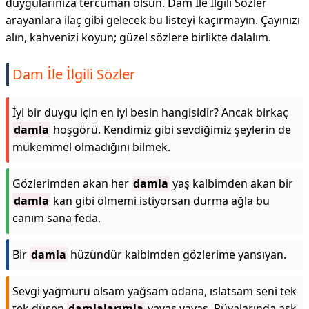
duygularınıza tercüman olsun. Dam İle İlgili Sözler
arayanlara ilaç gibi gelecek bu listeyi kaçırmayın. Çayınızı
alın, kahvenizi koyun; güzel sözlere birlikte dalalım.
Dam İle İlgili Sözler
İyi bir duygu için en iyi besin hangisidir? Ancak birkaç
damla
hoşgörü. Kendimiz gibi sevdiğimiz şeylerin de
mükemmel olmadığını bilmek.
Gözlerimden akan her
damla
yaş kalbimden akan bir
damla
kan gibi ölmemi istiyorsan durma ağla bu
canım sana feda.
Bir
damla
hüzündür kalbimden gözlerime yansıyan.
Sevgi yağmuru olsam yağsam odana, ıslatsam seni tek
tek düşen
damlalarımla
yavaş yavaş. Rüyalarında aşk