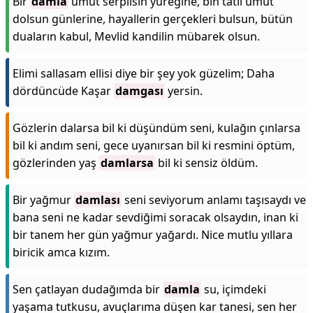
Bir
damla
umut serpilsin yüreğine, bin tatlı umut
dolsun günlerine, hayallerin gerçekleri bulsun, bütün
duaların kabul, Mevlid kandilin mübarek olsun.
Elimi sallasam ellisi diye bir şey yok güzelim; Daha
dördüncüde Kaşar
damgası
yersin.
Gözlerin dalarsa bil ki düşündüm seni, kulağın çınlarsa
bil ki andım seni, gece uyanırsan bil ki resmini öptüm,
gözlerinden yaş
damlarsa
bil ki sensiz öldüm.
Bir yağmur
damlası
seni seviyorum anlamı taşısaydı ve
bana seni ne kadar sevdiğimi soracak olsaydın, inan ki
bir tanem her gün yağmur yağardı. Nice mutlu yıllara
biricik amca kızım.
Sen çatlayan dudağımda bir
damla
su, içimdeki
yaşama tutkusu, avuçlarıma düşen kar tanesi, sen her