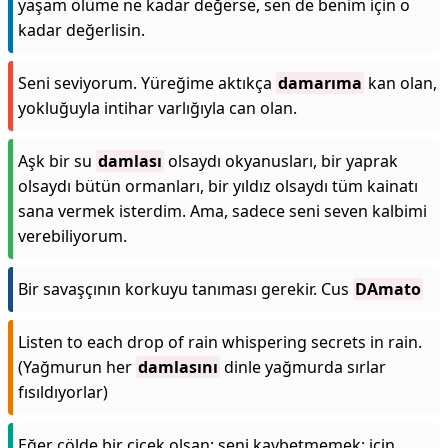
yaşam ölüme ne kadar değerse, sen de benim için o
kadar değerlisin.
Seni seviyorum. Yüreğime aktıkça
damarıma
kan olan,
yokluğuyla intihar varlığıyla can olan.
Aşk bir su
damlası
olsaydı okyanusları, bir yaprak
olsaydı bütün ormanları, bir yıldız olsaydı tüm kainatı
sana vermek isterdim. Ama, sadece seni seven kalbimi
verebiliyorum.
Bir savaşçının korkuyu tanıması gerekir. Cus
DAmato
Listen to each drop of rain whispering secrets in rain.
(Yağmurun her
damlasını
dinle yağmurda sırlar
fısıldıyorlar)
Eğer çölde bir çiçek olsan; seni kaybetmemek; için