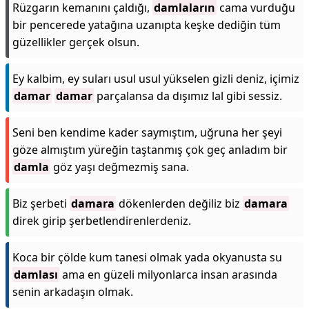
Rüzgarın kemanını çaldığı,
damlaların
cama vurduğu
bir pencerede yatağına uzanıpta keşke dediğin tüm
güzellikler gerçek olsun.
Ey kalbim, ey suları usul usul yükselen gizli deniz, içimiz
damar
damar
parçalansa da dışımız lal gibi sessiz.
Seni ben kendime kader saymıştım, uğruna her şeyi
göze almıştım yüreğin taştanmış çok geç anladım bir
damla
göz yaşı değmezmiş sana.
Biz şerbeti
damara
dökenlerden değiliz biz
damara
direk girip şerbetlendirenlerdeniz.
Koca bir çölde kum tanesi olmak yada okyanusta su
damlası
ama en güzeli milyonlarca insan arasında
senin arkadaşın olmak.