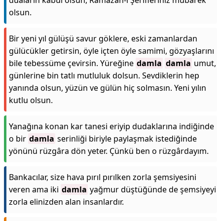
duaların kabul olsun, Ramazan-ı Şerifleriniz mübarek
olsun.
Bir yeni yıl gülüşü savur göklere, eski zamanlardan
gülücükler getirsin, öyle içten öyle samimi, gözyaşlarını
bile tebessüme çevirsin. Yüreğine
damla
damla
umut,
günlerine bin tatlı mutluluk dolsun. Sevdiklerin hep
yanında olsun, yüzün ve gülün hiç solmasın. Yeni yılın
kutlu olsun.
Yanağına konan kar tanesi eriyip dudaklarına indiğinde
o bir
damla
serinliği biriyle paylaşmak istediğinde
yönünü rüzgâra dön yeter. Çünkü ben o rüzgârdayım.
Bankacılar, size hava pırıl pırılken zorla şemsiyesini
veren ama iki
damla
yağmur düştüğünde de şemsiyeyi
zorla elinizden alan insanlardır.