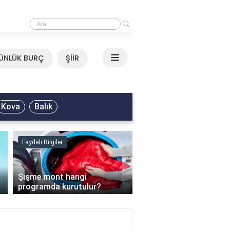
›
Neşet Ertaş - Yazımı Kışa 
ÜNLÜK BURÇ
ŞİİR
Kova
Balık
Faydalı Bilgiler
Faydalı Bilgiler
›
Şişme mont hangi
programda kurutulur?
Şofben suyu neden ısı