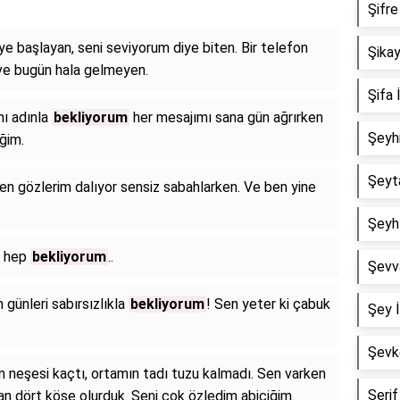
Şifre 
iye başlayan, seni seviyorum diye biten. Bir telefon
Şikay
ve bugün hala gelmeyen.
Şifa İ
hı adınla
bekliyorum
her mesajımı sana gün ağrırken
Şeyhi
ğim.
Şeyta
n gözlerim dalıyor sensiz sabahlarken. Ve ben yine
Şeyh 
i hep
bekliyorum
..
Şevva
n günleri sabırsızlıkla
bekliyorum
! Sen yeter ki çabuk
Şey İ
Şevke
n neşesi kaçtı, ortamın tadı tuzu kalmadı. Sen varken
Şerif 
an dört köşe olurduk. Seni çok özledim abiciğim.