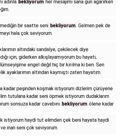
hı adınla
bekliyorum
her mesajımı sana gün ağarırken
eğim.
lmediğin bir saatte seni
bekliyorum
. Gelmen pek de
emeyi hala çok seviyorum.
arımın altındaki sandalye, çekilecek diye
ndığı için, giderken alkışlayamıyorum bu hayatı,
gülümseyişime engel değil hiç bir kırılma ki ben. Sen
elik ayaklarımın altından kaymıştı zaten hayatım.
a kadar peşinden koşmak istiyorum dizlerim çürüyene
ilim tutulana kadar seni öpmek istiyorum dudaklarım
yorum sonsuza kadar cavebını
bekliyorum
ölene kadar
k istiyorum haydi tut elimden çek beni hayata haydi
ve inan seni çok seviyorum.