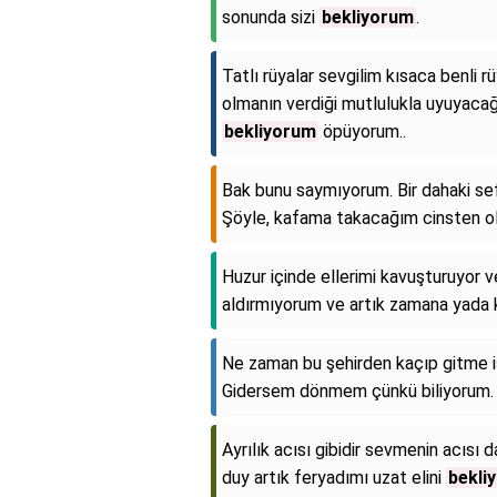
sonunda sizi
bekliyorum
.
Tatlı rüyalar sevgilim kısaca benli r
olmanın verdiği mutlulukla uyuyacağ
bekliyorum
öpüyorum..
Bak bunu saymıyorum. Bir dahaki sef
Şöyle, kafama takacağım cinsten ol
Huzur içinde ellerimi kavuşturuyor 
aldırmıyorum ve artık zamana yada 
Ne zaman bu şehirden kaçıp gitme i
Gidersem dönmem çünkü biliyorum.
Ayrılık acısı gibidir sevmenin acısı
duy artık feryadımı uzat elini
bekli