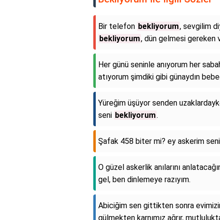
Bir telefon
bekliyorum
, sevgilim d
bekliyorum
, dün gelmesi gereken 
Her günü seninle anıyorum her saba
atıyorum şimdiki gibi günaydın bebe
Yüreğim üşüyor senden uzaklardayke
seni
bekliyorum
.
Şafak 458 biter mi? ey askerim sen
O güzel askerlik anılarını anlatacağı
gel, ben dinlemeye razıyım.
Abiciğim sen gittikten sonra evimizi
gülmekten karnımız ağrır, mutlulukt