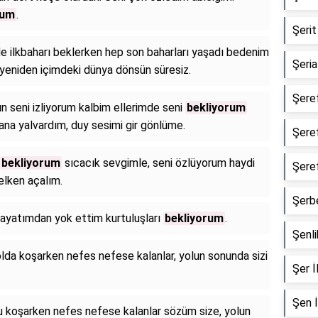
rum
.
Şerit 
de ilkbaharı beklerken hep son baharları yaşadı bedenim
Şeriat
yeniden içimdeki dünya dönsün süresiz.
Şeref
n seni izliyorum kalbim ellerimde seni
bekliyorum
sana yalvardım, duy sesimi gir gönlüme.
Şeref
bekliyorum
sıcacık sevgimle, seni özlüyorum haydi
Şeref
elken açalım.
Şerbe
hayatımdan yok ettim kurtuluşları
bekliyorum
.
Şenlik
yolda koşarken nefes nefese kalanlar, yolun sonunda sizi
Şer İl
Şen İ
olu koşarken nefes nefese kalanlar sözüm size, yolun