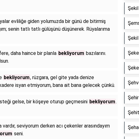
Şekil 
üyalar evliliğe giden yolumuzda bir günü de bitirmiş
Şemsi
ım; senin tatlı tatlı gülüşünü düşünerek. Rüyalarıma
Şekil
Şeker
ere, daha haince bir planla
bekliyorum
bazılarını.
sun.
Şeker
ve
bekliyorum
, rüzgara, gel gite yada denize
Şehve
kadere isyan etmiyorum, bana ait bana gelecek çünkü.
Şehir 
steği gelse, bir köşeye oturup geçmesini
bekliyorum
.
Şehit
 da vardır, seviyorum derken acı çekenler arasındayım
Şehad
yorum
seni.