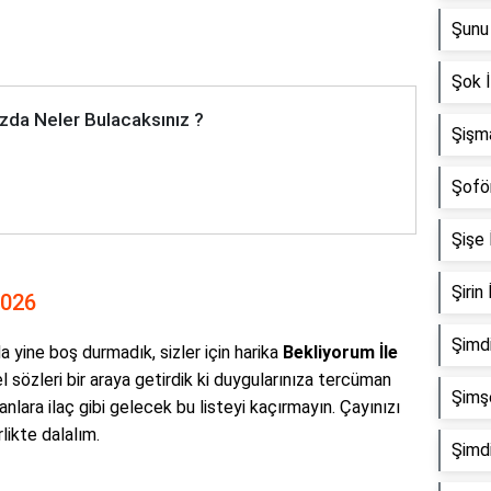
Şunu 
Şok İ
zda Neler Bulacaksınız ?
Şişma
Şoför
Şişe İ
Şirin 
2026
Şimdi
 yine boş durmadık, sizler için harika
Bekliyorum İle
l sözleri bir araya getirdik ki duygularınıza tercüman
Şimşe
yanlara ilaç gibi gelecek bu listeyi kaçırmayın. Çayınızı
rlikte dalalım.
Şimdi