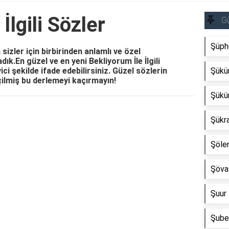
İlgili Sözler
Gü
Şüphe
sizler için birbirinden anlamlı ve özel
adık.En güzel ve en yeni Bekliyorum İle İlgili
ici şekilde ifade edebilirsiniz. Güzel sözlerin
Şükür
çilmiş bu derlemeyi kaçırmayın!
Şükür
Reklam Alanı
Şükra
Şölen
Şöval
Şuur 
Şube 