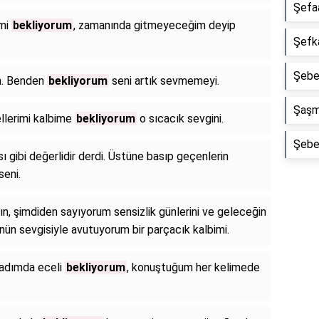
Şefaa
 mi
bekliyorum
, zamanında gitmeyeceğim deyip
Şefka
Şebek
m. Benden
bekliyorum
seni artık sevmemeyi.
Şaşma
llerimi kalbime
bekliyorum
o sıcacık sevgini.
Şebek
ı gibi değerlidir derdi. Üstüne basıp geçenlerin
seni.
tın, şimdiden sayıyorum sensizlik günlerini ve geleceğin
ünün sevgisiyle avutuyorum bir parçacık kalbimi.
 adımda eceli
bekliyorum
, konuştuğum her kelimede