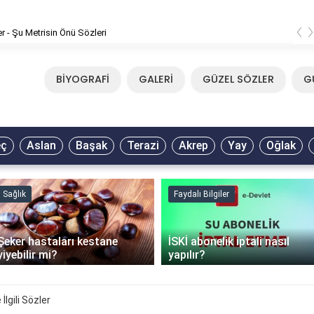
‹
Mirkelam - Tavla Sözleri
BİYOGRAFİ
GALERİ
GÜZEL SÖZLER
G
eç
Aslan
Başak
Terazi
Akrep
Yay
Oğlak
Sağlık
Faydalı Bilgiler
Şeker hastaları kestane
İSKİ abonelik iptali nasıl
yiyebilir mi?
yapılır?
İlgili Sözler