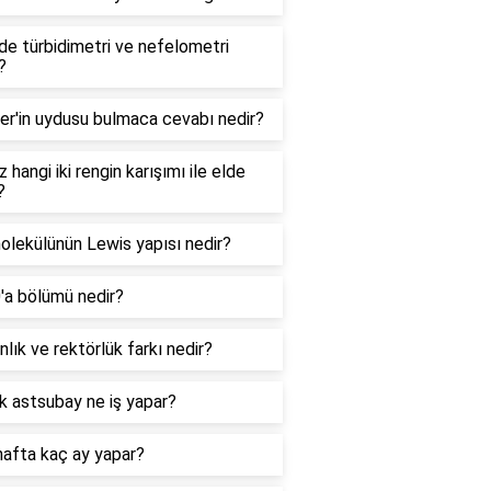
e türbidimetri ve nefelometri
?
er'in uydusu bulmaca cevabı nedir?
 hangi iki rengin karışımı ile elde
?
lekülünün Lewis yapısı nedir?
0'a bölümü nedir?
lık ve rektörlük farkı nedir?
k astsubay ne iş yapar?
hafta kaç ay yapar?