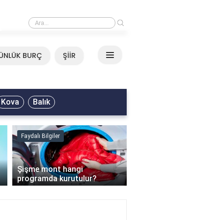
›
Mirkelam - Tavla Sözleri
ÜNLÜK BURÇ
ŞİİR
Kova
Balık
Faydalı Bilgiler
Faydalı Bilgiler
›
Şişme mont hangi
programda kurutulur?
Şofben suyu neden ısı