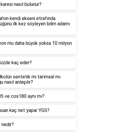
 karesi nasıl bulunur?
'nın kendi ekseni etrafında
ğünü ilk kez söyleyen bilim adamı
lyon mu daha büyük yoksa 10 milyon
yüzde kaç eder?
alkolün sentetik mi tarımsal mı
u nasıl anlaşılır?
05 ve cos180 aynı mı?
puan kaç net yapar YGS?
ı nedir?