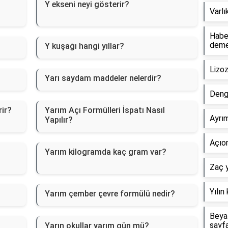
Y ekseni neyi gösterir?
Varlı
Haber
dem
Y kuşağı hangi yıllar?
Lizo
Yarı saydam maddeler nelerdir?
Deng
rir?
Yarım Açı Formülleri İspatı Nasıl
Ayrım
Yapılır?
Açıor
Yarım kilogramda kaç gram var?
Zaç y
Yılın
Yarım çember çevre formülü nedir?
Beyaz
sayf
Yarın okullar yarım gün mü?