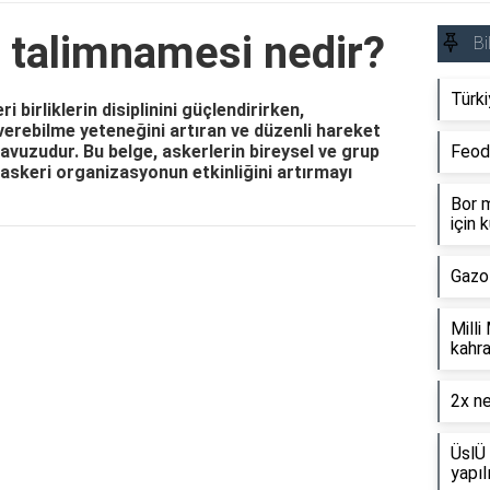
 talimnamesi nedir?
Bi
Türki
birliklerin disiplinini güçlendirirken,
 verebilme yeteneğini artıran ve düzenli hareket
lavuzudur. Bu belge, askerlerin bireysel ve grup
Feod
 askeri organizasyonun etkinliğini artırmayı
Bor m
için k
Reklam Alanı
Gazo
Milli
kahra
2x ne
ÜslÜ 
yapıl