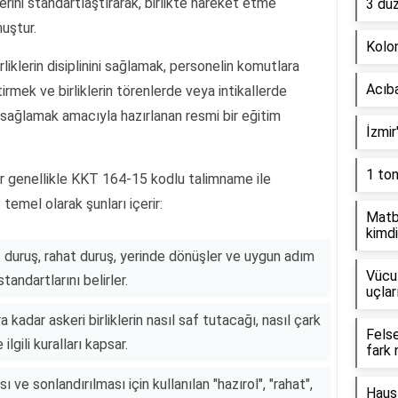
erini standartlaştırarak, birlikte hareket etme
3 dü
muştur.
Kolon
liklerin disiplinini sağlamak, personelin komutlara
Acıb
tirmek ve birliklerin törenlerde veya intikallerde
 sağlamak amacıyla hazırlanan resmi bir eğitim
İzmir
1 to
lar genellikle KKT 164-15 kodlu talimname ile
temel olarak şunları içerir:
Matb
kimdi
 duruş, rahat duruş, yerinde dönüşler ve uygun adım
Vücut
tandartlarını belirler.
uçlar
 kadar askeri birliklerin nasıl saf tutacağı, nasıl çark
Fels
lgili kuralları kapsar.
fark 
 ve sonlandırılması için kullanılan "hazırol", "rahat",
Haus