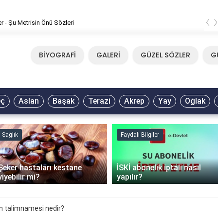
‹
er - Şu Metrisin Önü Sözleri
BİYOGRAFİ
GALERİ
GÜZEL SÖZLER
G
eç
Aslan
Başak
Terazi
Akrep
Yay
Oğlak
Sağlık
Faydalı Bilgiler
Şeker hastaları kestane
İSKİ abonelik iptali nasıl
yiyebilir mi?
yapılır?
n talimnamesi nedir?