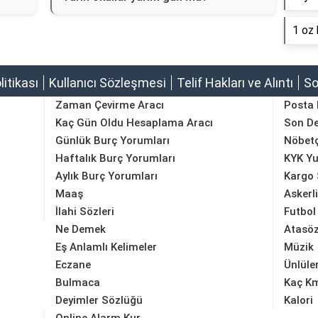
1 oz 
olitikası
Kullanıcı Sözleşmesi
Telif Hakları ve Alıntı
So
Zaman Çevirme Aracı
Posta
Kaç Gün Oldu Hesaplama Aracı
Son D
Günlük Burç Yorumları
Nöbetç
Haftalık Burç Yorumları
KYK Yu
Aylık Burç Yorumları
Kargo 
Maaş
Askerl
İlahi Sözleri
Futbol
Ne Demek
Atasöz
Eş Anlamlı Kelimeler
Müzik
Eczane
Ünlüle
Bulmaca
Kaç K
Deyimler Sözlüğü
Kalori