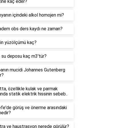
zine kaç eder?
yanın içindeki alkol homojen mi?
adem obs ders kaydı ne zaman?
'in yüzölçümü kaç?
n su deposu kaç m3'tür?
anın mucidi Johannes Gutenberg
r?
ta, özellikle kulak ve parmak
ında statik elektrik hissinin sebeb..
efe'de görüş ve önerme arasındaki
nedir?
tra ve haustrasyon nerede görülür?