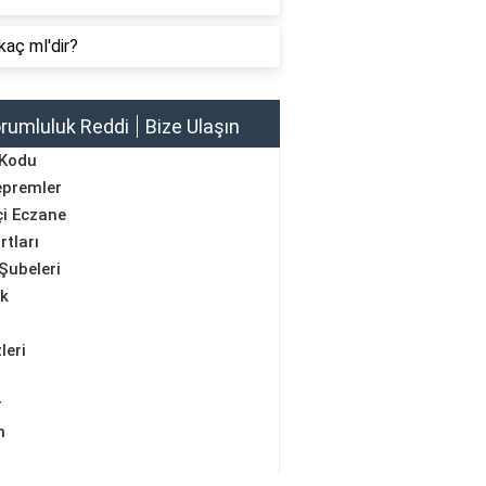
kaç ml'dir?
rumluluk Reddi
Bize Ulaşın
 Kodu
epremler
i Eczane
rtları
Şubeleri
ik
leri
r
m