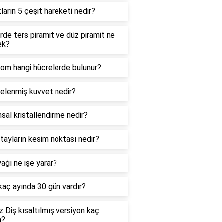
kların 5 çeşit hareketi nedir?
de ters piramit ve düz piramit ne
ek?
zom hangi hücrelerde bulunur?
elenmiş kuvvet nedir?
sal kristallendirme nedir?
tayların kesim noktası nedir?
ağı ne işe yarar?
 kaç ayında 30 gün vardır?
 Diş kısaltılmış versiyon kaç
a?