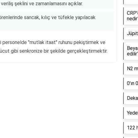
veriliş şeklini ve zamanlamasını açıklar.
CRP'd
renlerinde sancak, kılıç ve tüfekle yapılacak
nedir
Jüpit
 personelde "mutlak itaat" ruhunu pekiştirmek ve
Beyaz
 vücut gibi senkronize bir şekilde gerçekleştirmektir.
edilir
N2 mo
0'ın 
Reklam Alanı
Dekan
Yede
122 