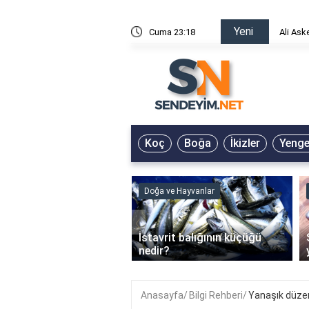
Yeni
risin Önü Sözleri
Cuma 23:18
Ali Ask
Koç
Boğa
İkizler
Yeng
ve Hayvanlar
Doğa ve Hayvanlar
‹
li en çok hangi iklimde
İstavrit balığının küçüğü
r?
nedir?
Anasayfa
Bilgi Rehberi
Yanaşık düze