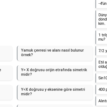
-4'ün
Dünya
döndü
kim..
1 tri
mu?
Yamuk çevresi ve alanı nasıl bulunur
7/2 
örnek?
Etil 
olduğ
e
Y= X doğrusu orijin etrafında simetrik
midir?
Sin1
Y=X doğrusu y eksenine göre simetri
400 
midir?
Alınt