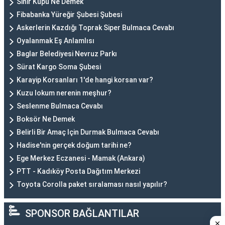
Sinir Küpü Ne Demek
Fibabanka Yüreğir Şubesi Şubesi
Askerlerin Kazdığı Toprak Siper Bulmaca Cevabı
Oyalanmak Eş Anlamlısı
Baglar Belediyesi Nevruz Parkı
Sürat Kargo Soma Şubesi
Karayip Korsanları 1'de hangi korsan var?
Kuzu lokum nerenin meşhur?
Seslenme Bulmaca Cevabı
Boksör Ne Demek
Belirli Bir Amaç Için Durmak Bulmaca Cevabı
Hadise'nin gerçek doğum tarihi ne?
Ege Merkez Eczanesi - Mamak (Ankara)
PTT - Kadıköy Posta Dağıtım Merkezi
Toyota Corolla paket sıralaması nasıl yapılır?
SPONSOR BAĞLANTILAR