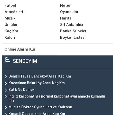
Futbol
Noter
Atasözleri
Oyuncular
Müzik
Harita
Ünlüler
Zıt Anlamlısı
Kaç Km
Banka Şubeleri
Kalori
Boykot Listesi
Online Alarm Kur
SENDEYİM
Denizli Tavas Bahçeköy Arası Kaç Km
Kocasinan Bakırköy Arası Kaç Km
Batik Ne Demek
İngiliz karbonatıyla normal karbonat aynı amaçla kullanılır
mı?
Mucize Doktor Oyuncuları ve Kadrosu
Kocaeli Gebze İzmir Arası Kaç Km