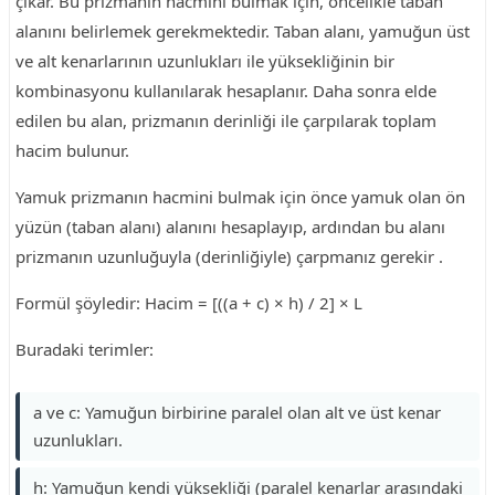
çıkar. Bu prizmanın hacmini bulmak için, öncelikle taban
alanını belirlemek gerekmektedir. Taban alanı, yamuğun üst
ve alt kenarlarının uzunlukları ile yüksekliğinin bir
kombinasyonu kullanılarak hesaplanır. Daha sonra elde
edilen bu alan, prizmanın derinliği ile çarpılarak toplam
hacim bulunur.
Yamuk prizmanın hacmini bulmak için önce yamuk olan ön
yüzün (taban alanı) alanını hesaplayıp, ardından bu alanı
prizmanın uzunluğuyla (derinliğiyle) çarpmanız gerekir .
Formül şöyledir: Hacim = [((a + c) × h) / 2] × L
Buradaki terimler:
a ve c: Yamuğun birbirine paralel olan alt ve üst kenar
uzunlukları.
h: Yamuğun kendi yüksekliği (paralel kenarlar arasındaki