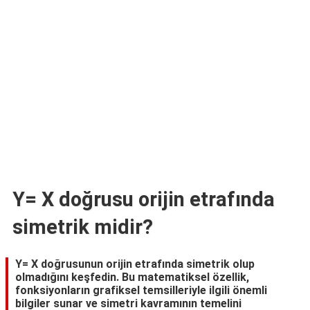
TARİFLERİ
HİKAYELER
Bize
Ulaşın
Y= X doğrusu orijin etrafında
simetrik midir?
Y= X doğrusunun orijin etrafında simetrik olup
olmadığını keşfedin. Bu matematiksel özellik,
fonksiyonların grafiksel temsilleriyle ilgili önemli
bilgiler sunar ve simetri kavramının temelini