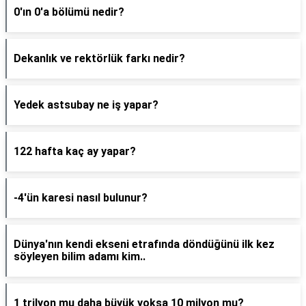
0'ın 0'a bölümü nedir?
Dekanlık ve rektörlük farkı nedir?
Yedek astsubay ne iş yapar?
122 hafta kaç ay yapar?
-4'ün karesi nasıl bulunur?
Dünya'nın kendi ekseni etrafında döndüğünü ilk kez
söyleyen bilim adamı kim..
1 trilyon mu daha büyük yoksa 10 milyon mu?