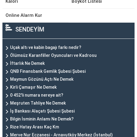
Kalori
Boykot Listesi
Online Alarm Kur
SENDEYİM
Uçak altı ve kabin bagajı farkı nedir?
Ölümsüz Karanfiller Oyuncuları ve Kadrosu
İftarlık Ne Demek
QNB Finansbank Gemlik Şubesi Şubesi
Maymun Gözünü Açtı Ne Demek
Kirli Çamaşır Ne Demek
0 452'li numara nereye ait?
Meşruten Tahliye Ne Demek
İş Bankası Alaçatı Şubesi Şubesi
Bilgin İsminin Anlamı Ne Demek?
Rize Hatay Arası Kaç Km
Merve Nur Eczanesi - Arnavutköy Merkez (İstanbul)