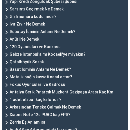
Yapı Kredi Zonguldak Şubesi Şubesi
Sarsıntı Geçirmek Ne Demek
Gizli numara kodu nedir?
Ivır Zıvır Ne Demek
Subutay İsminin Anlamı Ne Demek?
Anüri Ne Demek
120 Oyuncuları ve Kadrosu
Gebze İstanbul'a mı Kocaeli'ye mi yakın?
Çatalhöyük Sokak
Basut İsminin Anlamı Ne Demek?
Metalik bağın kuvveti nasıl artar?
Fokus Oyuncuları ve Kadrosu
Antalya Serik Pınarcık Muzkent Gazipaşa Arası Kaç Km
1 adet eti puf kaç kaloridir?
Arkasından Teneke Çalmak Ne Demek
Xiaomi Note 12s PUBG kaç FPS?
Zerrin Eş Anlamlısı
Audi A3 ve A4 arasındaki fark nedir?