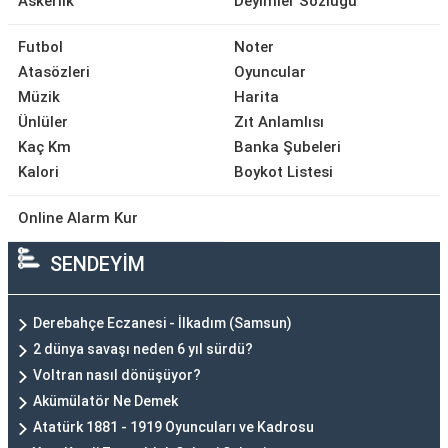
Askerlik
Deyimler Sözlüğü
Futbol
Noter
Atasözleri
Oyuncular
Müzik
Harita
Ünlüler
Zıt Anlamlısı
Kaç Km
Banka Şubeleri
Kalori
Boykot Listesi
Online Alarm Kur
SENDEYİM
Derebahçe Eczanesi - İlkadım (Samsun)
2 dünya savaşı neden 6 yıl sürdü?
Voltran nasıl dönüşüyor?
Akümülatör Ne Demek
Atatürk 1881 - 1919 Oyuncuları ve Kadrosu