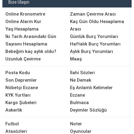
Bize Ulaşın
Online Kronometre
Zaman Çevirme Aracı
Online Alarm Kur
Kaç Gün Oldu Hesaplama
Yaş Hesaplama
Aracı
İki Tarih Arasındaki Gün
Günlük Burç Yorumları
Sayısını Hesaplama
Haftalık Burç Yorumları
Bebeğim kaç aylık oldu?
Aylık Burç Yorumları
Uzunluk Çevirme
Maaş
Posta Kodu
İlahi Sözleri
Son Depremler
Ne Demek
Nöbetçi Eczane
Eş Anlamlı Kelimeler
KYK Yurtları
Eczane
Kargo Şubeleri
Bulmaca
Askerlik
Deyimler Sözlüğü
Futbol
Noter
Atasözleri
Oyuncular