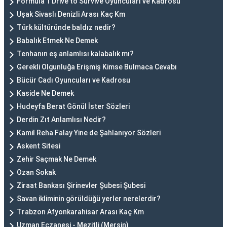
Formula 1 Drive to Survive Oyuncuları ve Kadrosu
Uşak Sivaslı Denizli Arası Kaç Km
Türk kültüründe baldız nedir?
Babalık Etmek Ne Demek
Tenhanın eş anlamlısı kalabalık mı?
Gerekli Olgunluğa Erişmiş Kimse Bulmaca Cevabı
Bücür Cadı Oyuncuları ve Kadrosu
Kaside Ne Demek
Hudeyfa Berat Gönül İster Sözleri
Derdin Zıt Anlamlısı Nedir?
Kamil Reha Falay Yine de Şahlanıyor Sözleri
Askent Sitesi
Zehir Saçmak Ne Demek
Ozan Sokak
Ziraat Bankası Şirinevler Şubesi Şubesi
Savan ikliminin görüldüğü yerler nerelerdir?
Trabzon Afyonkarahisar Arası Kaç Km
Uzman Eczanesi - Mezitli (Mersin)