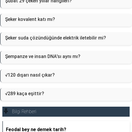
Şubat 29 çeken yıllar hangileri?
Şeker kovalent katı mı?
Şeker suda çözündüğünde elektrik iletebilir mi?
Şempanze ve insan DNA'sı aynı mı?
√120 dışarı nasıl çıkar?
√289 kaça eşittir?
Bilgi Rehberi
Feodal bey ne demek tarih?