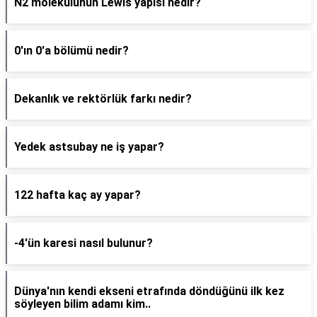
N2 molekülünün Lewis yapısı nedir?
0'ın 0'a bölümü nedir?
Dekanlık ve rektörlük farkı nedir?
Yedek astsubay ne iş yapar?
122 hafta kaç ay yapar?
-4'ün karesi nasıl bulunur?
Dünya'nın kendi ekseni etrafında döndüğünü ilk kez
söyleyen bilim adamı kim..