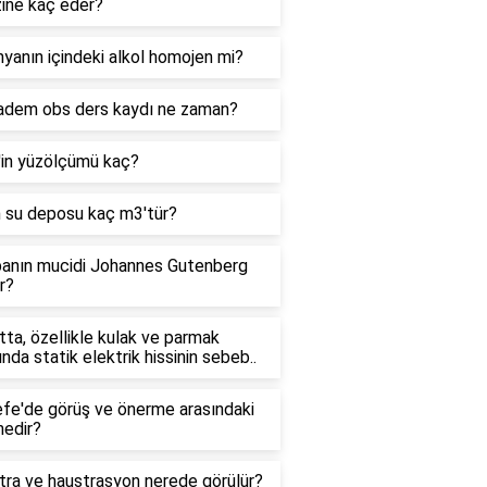
zine kaç eder?
yanın içindeki alkol homojen mi?
adem obs ders kaydı ne zaman?
'in yüzölçümü kaç?
n su deposu kaç m3'tür?
anın mucidi Johannes Gutenberg
r?
ta, özellikle kulak ve parmak
ında statik elektrik hissinin sebeb..
efe'de görüş ve önerme arasındaki
nedir?
tra ve haustrasyon nerede görülür?