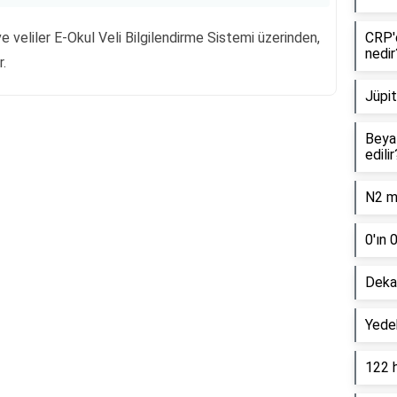
e veliler E-Okul Veli Bilgilendirme Sistemi üzerinden,
CRP'd
nedir
r.
Jüpit
Beyaz
edilir
Reklam Alanı
N2 mo
0'ın 
Dekan
Yede
122 