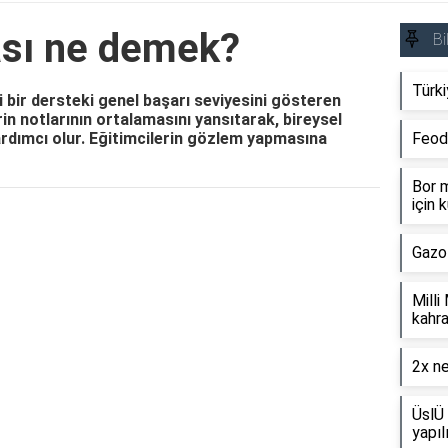
ası ne demek?
Bi
Türki
li bir dersteki genel başarı seviyesini gösteren
rin notlarının ortalamasını yansıtarak, bireysel
dımcı olur. Eğitimcilerin gözlem yapmasına
Feod
Bor m
için k
Reklam Alanı
Gazo
Milli
kahra
2x ne
ÜslÜ 
yapıl