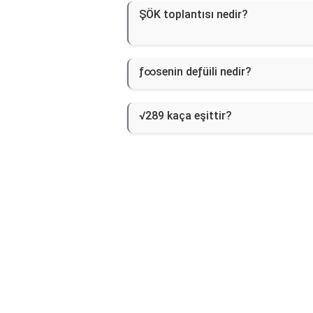
ŞÖK toplantısı nedir?
ƒ∞senin deƒüili nedir?
√289 kaça eşittir?