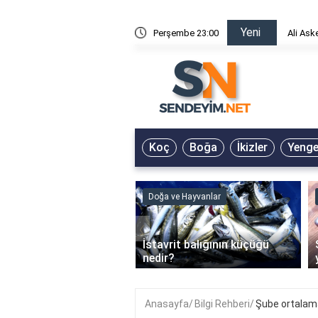
Yeni
risin Önü Sözleri
Perşembe 23:00
Ali Ask
Koç
Boğa
İkizler
Yeng
ve Hayvanlar
Doğa ve Hayvanlar
‹
li en çok hangi iklimde
İstavrit balığının küçüğü
r?
nedir?
Anasayfa
Bilgi Rehberi
Şube ortalam