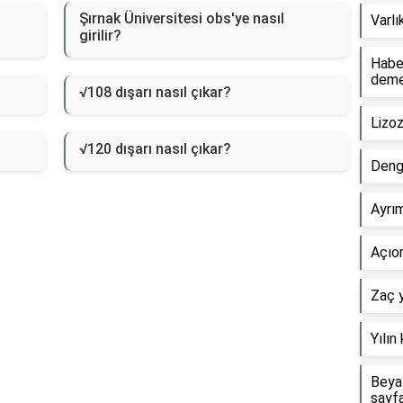
Şırnak Üniversitesi obs'ye nasıl
Varlı
girilir?
Haber
dem
√108 dışarı nasıl çıkar?
Lizo
√120 dışarı nasıl çıkar?
Deng
Ayrım
Açıor
Zaç y
Yılın
Beyaz
sayf