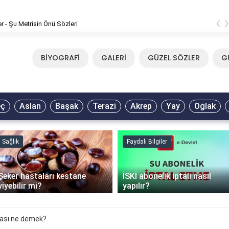
‹
er - Şu Metrisin Önü Sözleri
BİYOGRAFİ
GALERİ
GÜZEL SÖZLER
G
eç
Aslan
Başak
Terazi
Akrep
Yay
Oğlak
Sağlık
Faydalı Bilgiler
Şeker hastaları kestane
İSKİ abonelik iptali nasıl
yiyebilir mi?
yapılır?
ası ne demek?