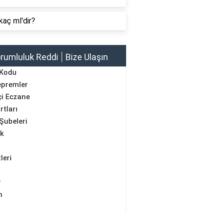
kaç ml'dir?
rumluluk Reddi
Bize Ulaşın
 Kodu
epremler
i Eczane
rtları
Şubeleri
ik
leri
r
m