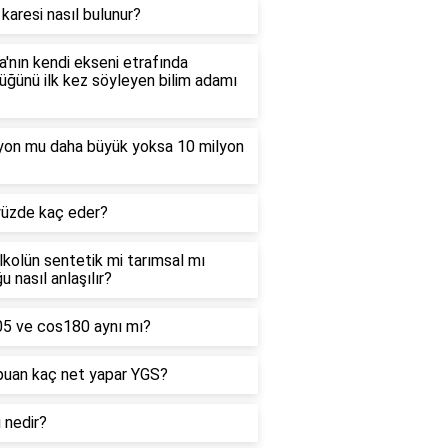
 karesi nasıl bulunur?
'nın kendi ekseni etrafında
ğünü ilk kez söyleyen bilim adamı
lyon mu daha büyük yoksa 10 milyon
yüzde kaç eder?
alkolün sentetik mi tarımsal mı
u nasıl anlaşılır?
05 ve cos180 aynı mı?
puan kaç net yapar YGS?
ı nedir?