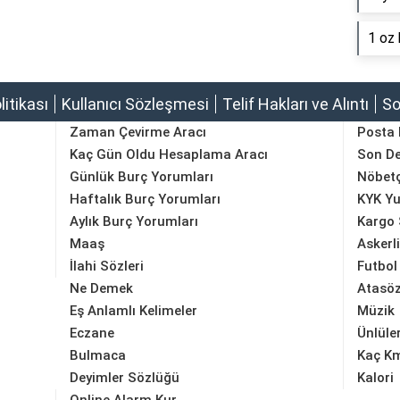
1 oz 
olitikası
Kullanıcı Sözleşmesi
Telif Hakları ve Alıntı
So
Zaman Çevirme Aracı
Posta
Kaç Gün Oldu Hesaplama Aracı
Son D
Günlük Burç Yorumları
Nöbetç
Haftalık Burç Yorumları
KYK Yu
Aylık Burç Yorumları
Kargo 
Maaş
Askerl
İlahi Sözleri
Futbol
Ne Demek
Atasöz
Eş Anlamlı Kelimeler
Müzik
Eczane
Ünlüle
Bulmaca
Kaç K
Deyimler Sözlüğü
Kalori