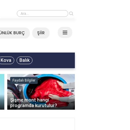
›
Mirkelam - Tavla Sözleri
ÜNLÜK BURÇ
ŞİİR
Kova
Balık
Faydalı Bilgiler
Faydalı Bilgiler
›
Şişme mont hangi
programda kurutulur?
Şofben suyu neden ısı