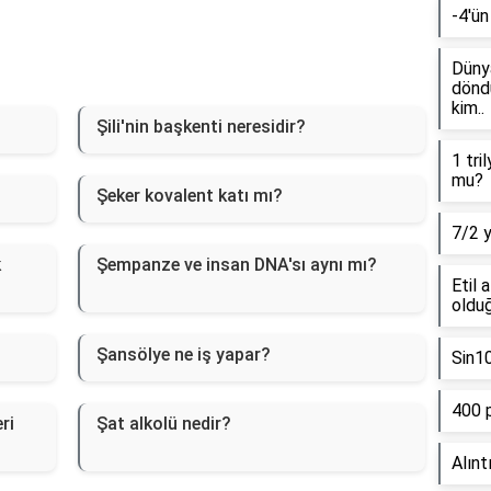
-4'ün
Dünya
döndü
kim..
Şili'nin başkenti neresidir?
1 tri
mu?
Şeker kovalent katı mı?
7/2 
k
Şempanze ve insan DNA'sı aynı mı?
Etil 
olduğ
Şansölye ne iş yapar?
Sin1
400 
ri
Şat alkolü nedir?
Alınt