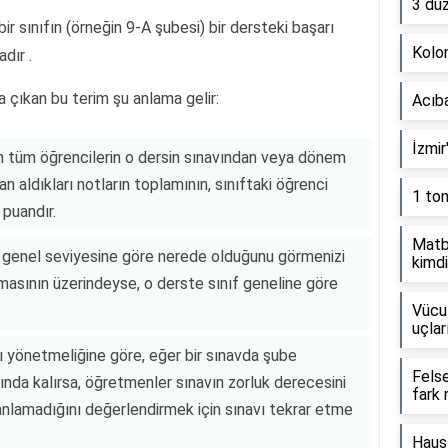
3 dü
 bir sınıfın (örneğin 9-A şubesi) bir dersteki başarı
Kolon
dır .
a çıkan bu terim şu anlama gelir:
Acıb
İzmir
n tüm öğrencilerin o dersin sınavından veya dönem
n aldıkları notların toplamının, sınıftaki öğrenci
1 to
 puandır.
Matb
ıfın genel seviyesine göre nerede olduğunu görmenizi
kimdi
masının üzerindeyse, o derste sınıf geneline göre
Vücut
uçlar
ğı yönetmeliğine göre, eğer bir sınavda şube
Fels
ında kalırsa, öğretmenler sınavın zorluk derecesini
fark 
anlamadığını değerlendirmek için sınavı tekrar etme
Haus