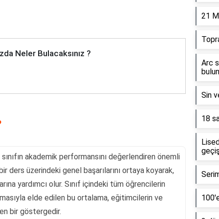
21 M
Topr
zda Neler Bulacaksınız ?
Arc s
bulun
Sin v
18 sa
?
Lised
geçiş
bir sınıfın akademik performansını değerlendiren önemli
 bir ders üzerindeki genel başarılarını ortaya koyarak,
Serim
rına yardımcı olur. Sınıf içindeki tüm öğrencilerin
anmasıyla elde edilen bu ortalama, eğitimcilerin ve
100'e
en bir göstergedir.