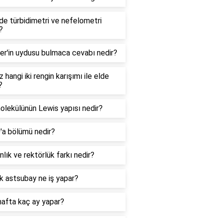
e türbidimetri ve nefelometri
?
er'in uydusu bulmaca cevabı nedir?
 hangi iki rengin karışımı ile elde
?
lekülünün Lewis yapısı nedir?
0'a bölümü nedir?
lık ve rektörlük farkı nedir?
k astsubay ne iş yapar?
hafta kaç ay yapar?