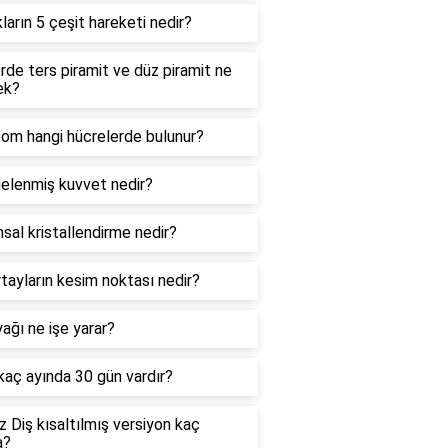
kların 5 çeşit hareketi nedir?
de ters piramit ve düz piramit ne
ek?
zom hangi hücrelerde bulunur?
elenmiş kuvvet nedir?
sal kristallendirme nedir?
tayların kesim noktası nedir?
ağı ne işe yarar?
 kaç ayında 30 gün vardır?
 Diş kısaltılmış versiyon kaç
a?