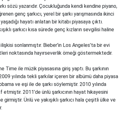
rkı sözü yazarıdır. Çocukluğunda kendi kendine piyano,
enen genç şarkıcı, yerel bir şarkı yarışmasında ikinci
aşadığı hayatı anlatan bir kitabı piyasaya çıktı.
şıklı şarkıcı kısa sürede genç kızların sevgilisi haline
ilişkisi sonlanmıştır. Bieber’in Los Angeles’ta bir evi
tleri noktasında hayırseverlik örneği göstermektedir.
ne Time ile müzik piyasasına giriş yaptı. Bu şarkının
009 yılında tekli şarkılar içeren bir albümü daha piyasa
obama ve eşi ile de şarkı söylemiştir. 2010 yılında
af etmiştir. 2011’de ünlü şarkıcının hayat hikayesini
 girmiştir. Ünlü ve yakışıklı şarkıcı hala çeşitli ülke ve
.