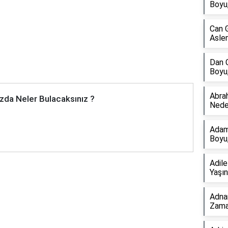
Boyu,
Can G
Aslen
Dan C
Boyu,
Abra
zda Neler Bulacaksınız ?
Nede
Adam
Boyu,
Adil
Yaşın
Adna
Zama