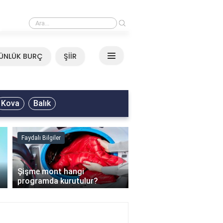
›
Mirkelam - Tavla Sözleri
ÜNLÜK BURÇ
ŞİİR
Kova
Balık
Faydalı Bilgiler
Faydalı Bilgiler
›
Şişme mont hangi
programda kurutulur?
Şofben suyu neden ısı