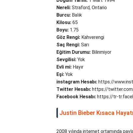
Doğum Tarihi:
1 Mart 1994
Nereli:
Straford, Ontario
Burcu:
Balık
Kilosu:
65
Boyu:
1.75
Göz Rengi:
Kahverengi
Saç Rengi:
Sarı
Eğitim Durumu:
Bilinmiyor
Sevgilisi:
Yok
Evli mi:
Hayır
Eşi:
Yok
instagram Hesabı:
https://www.ins
Twitter Hesabı:
https://twitter.com
Facebook Hesabı:
https://tr-tr.fa
Justin Bieber Kısaca Hayat
2008 yılında internet ortamında payla