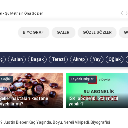
‹
er - Şu Metrisin Önü Sözleri
BİYOGRAFİ
GALERİ
GÜZEL SÖZLER
G
eç
Aslan
Başak
Terazi
Akrep
Yay
Oğlak
Sağlık
Faydalı Bilgiler
Şeker hastaları kestane
İSKİ abonelik iptali nasıl
yiyebilir mi?
yapılır?
? Justin Bieber Kaç Yaşında, Boyu, Nereli Vikipedi, Biyografisi