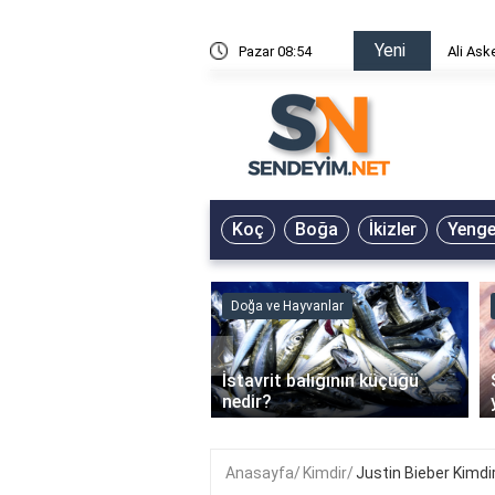
Yeni
risin Önü Sözleri
Pazar 08:54
Ali Ask
Koç
Boğa
İkizler
Yeng
ve Hayvanlar
Doğa ve Hayvanlar
‹
li en çok hangi iklimde
İstavrit balığının küçüğü
r?
nedir?
Anasayfa
Kimdir
Justin Bieber Kimdir