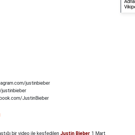
Adria
Vikip
tagram.com/justinbieber
/justinbieber
cebook.com/JustinBieber
ı
ştığı bir video ile keşfedilen
Justin Bieber
1 Mart