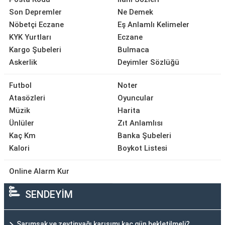
Son Depremler
Ne Demek
Nöbetçi Eczane
Eş Anlamlı Kelimeler
KYK Yurtları
Eczane
Kargo Şubeleri
Bulmaca
Askerlik
Deyimler Sözlüğü
Futbol
Noter
Atasözleri
Oyuncular
Müzik
Harita
Ünlüler
Zıt Anlamlısı
Kaç Km
Banka Şubeleri
Kalori
Boykot Listesi
Online Alarm Kur
SENDEYİM
Sarımsak ve zeytinyağı karışımı kaç gün bekletilmeli?