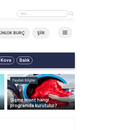
›
Mirkelam - Tavla Sözleri
ÜNLÜK BURÇ
ŞİİR
Kova
Balık
Faydalı Bilgiler
Faydalı Bilgiler
›
Şişme mont hangi
programda kurutulur?
Şofben suyu neden ısı