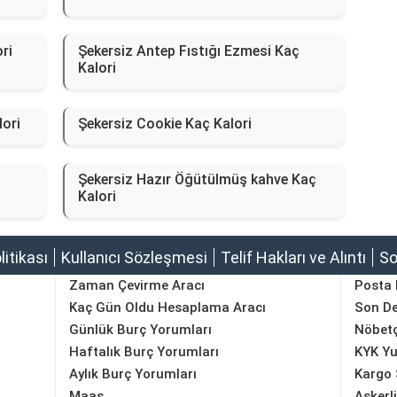
ri
Şekersiz Antep Fıstığı Ezmesi Kaç
Kalori
lori
Şekersiz Cookie Kaç Kalori
Şekersiz Hazır Öğütülmüş kahve Kaç
Kalori
olitikası
Kullanıcı Sözleşmesi
Telif Hakları ve Alıntı
So
Zaman Çevirme Aracı
Posta
Kaç Gün Oldu Hesaplama Aracı
Son D
Günlük Burç Yorumları
Nöbetç
Haftalık Burç Yorumları
KYK Yu
Aylık Burç Yorumları
Kargo 
Maaş
Askerl