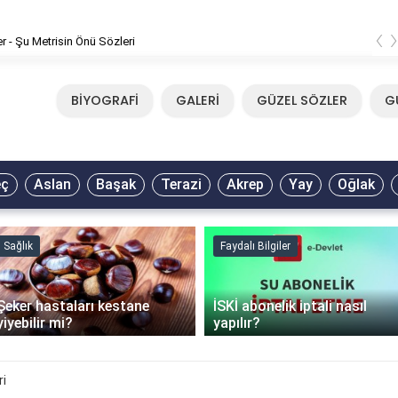
‹
er - Şu Metrisin Önü Sözleri
BİYOGRAFİ
GALERİ
GÜZEL SÖZLER
G
eç
Aslan
Başak
Terazi
Akrep
Yay
Oğlak
Sağlık
Faydalı Bilgiler
Şeker hastaları kestane
İSKİ abonelik iptali nasıl
yiyebilir mi?
yapılır?
ri