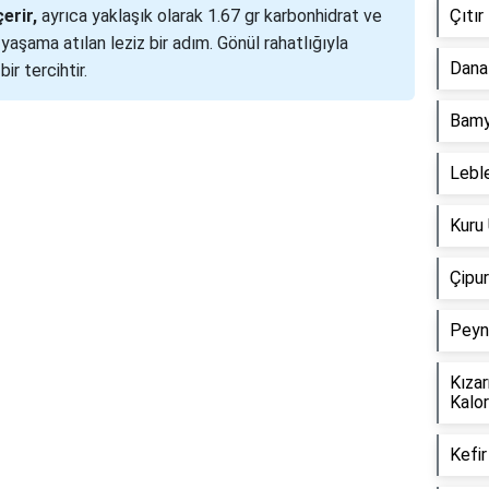
erir,
ayrıca yaklaşık olarak 1.67 gr karbonhidrat ve
Çıtır
 yaşama atılan leziz bir adım. Gönül rahatlığıyla
Dana 
ir tercihtir.
Bamya
Reklam Alanı
Leble
Kuru
Çipur
Peyni
Kızar
Kalor
Kefir