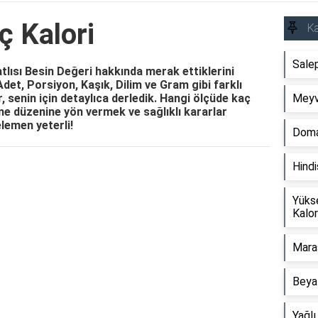
ç Kalori
Ka
Salep
tlısı Besin Değeri hakkında merak ettiklerini
Adet, Porsiyon, Kaşık, Dilim ve Gram gibi farklı
r, senin için detaylıca derledik. Hangi ölçüde kaç
Meyve
e düzenine yön vermek ve sağlıklı kararlar
lemen yeterli!
Doma
Hindi
Reklam Alanı
Yüks
Kalor
Mara
Beya
Yağlı