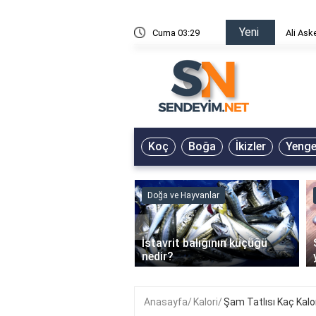
Yeni
risin Önü Sözleri
Cuma 03:29
Ali Ask
Koç
Boğa
İkizler
Yeng
ve Hayvanlar
Doğa ve Hayvanlar
‹
li en çok hangi iklimde
İstavrit balığının küçüğü
r?
nedir?
Anasayfa
Kalori
Şam Tatlısı Kaç Kalo