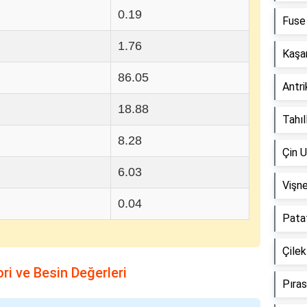
0.19
Fuse 
1.76
Kaşa
86.05
Antri
18.88
Tahıl
8.28
Çin U
6.03
Vişne
0.04
Patat
Çilek
ri ve Besin Değerleri
Pıras