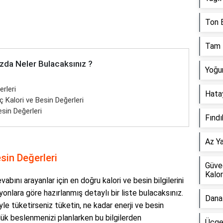
Ton B
Tam 
zda Neler Bulacaksınız ?
Yoğur
rleri
Hatay
 Kalori ve Besin Değerleri
sin Değerleri
Fındı
Az Ya
sin Değerleri
Güve
Kalor
bını arayanlar için en doğru kalori ve besin bilgilerini
iyonlara göre hazırlanmış detaylı bir liste bulacaksınız.
Dana 
e tüketirseniz tüketin, ne kadar enerji ve besin
nlük beslenmenizi planlarken bu bilgilerden
Üçgen