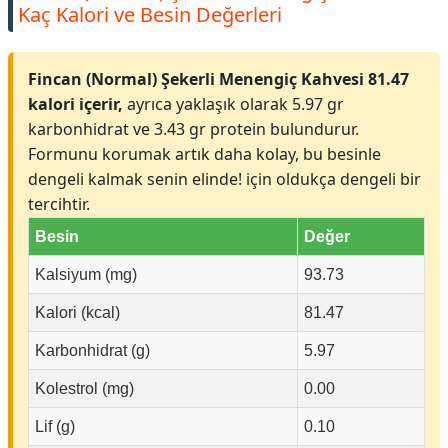
Kaç Kalori ve Besin Değerleri
Fincan (Normal) Şekerli Menengiç Kahvesi 81.47
kalori içerir,
ayrıca yaklaşık olarak 5.97 gr
karbonhidrat ve 3.43 gr protein bulundurur.
Formunu korumak artık daha kolay, bu besinle
dengeli kalmak senin elinde! için oldukça dengeli bir
tercihtir.
Besin
Değer
Kalsiyum (mg)
93.73
Kalori (kcal)
81.47
Karbonhidrat (g)
5.97
Kolestrol (mg)
0.00
Lif (g)
0.10