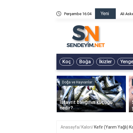
Yeni
risin Önü Sözleri
Perşembe 16:04
Ali Ask
Koç
Boğa
İkizler
Yeng
ve Hayvanlar
Doğa ve Hayvanlar
‹
li en çok hangi iklimde
İstavrit balığının küçüğü
r?
nedir?
Anasayfa
Kalori
Kefir (Yarım Yağlı) K