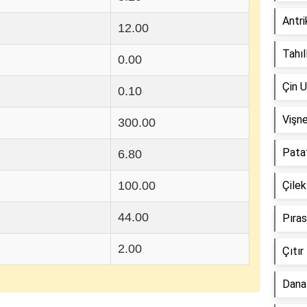
Antri
12.00
Tahıl
0.00
Çin U
0.10
Vişne
300.00
Patat
6.80
100.00
Çilek
44.00
Pıras
2.00
Çıtır
Dana 