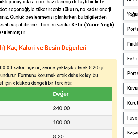
farklı porsiyonlara göre hazırlanmış detaylı bir liste
det seçeneğiyle tüketirseniz tüketin, ne kadar enerji
Yoğur
siniz. Günlük beslenmenizi planlarken bu bilgilerden
tercih yapabilirsiniz. Tüm bu veriler
Kefir (Yarım Yağlı)
Porta
zırlanmıştır.
Fındı
ı) Kaç Kalori ve Besin Değerleri
Ev Us
0.00 kalori içerir,
ayrıca yaklaşık olarak 8.20 gr
Porta
lundurur. Formunu korumak artık daha kolay, bu
 için oldukça dengeli bir tercihtir.
Kavu
Değer
Kuru
240.00
Fuse 
100.00
Kaşa
8.20