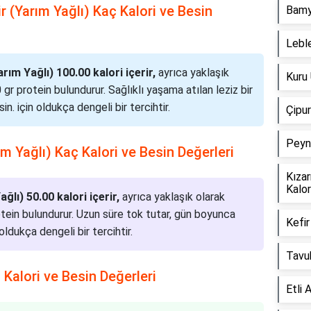
r (Yarım Yağlı) Kaç Kalori ve Besin
Bamya
Leble
rım Yağlı) 100.00 kalori içerir,
ayrıca yaklaşık
Kuru
 gr protein bulundurur. Sağlıklı yaşama atılan leziz bir
in. için oldukça dengeli bir tercihtir.
Çipur
Peyni
ım Yağlı) Kaç Kalori ve Besin Değerleri
Kızar
Kalor
lı) 50.00 kalori içerir,
ayrıca yaklaşık olarak
otein bulundurur. Uzun süre tok tutar, gün boyunca
Kefir
oldukça dengeli bir tercihtir.
Tavuk
 Kalori ve Besin Değerleri
Etli 