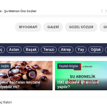
‹
er - Şu Metrisin Önü Sözleri
BİYOGRAFİ
GALERİ
GÜZEL SÖZLER
G
eç
Aslan
Başak
Terazi
Akrep
Yay
Oğlak
Sağlık
Faydalı Bilgiler
Şeker hastaları kestane
İSKİ abonelik iptali nasıl
yiyebilir mi?
yapılır?
aç Kalori