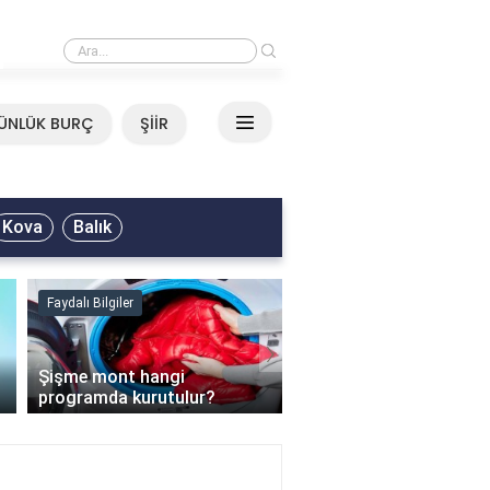
›
Mirkelam - Tavla Sözleri
ÜNLÜK BURÇ
ŞİİR
Kova
Balık
Faydalı Bilgiler
Faydalı Bilgiler
›
Şişme mont hangi
programda kurutulur?
Şofben suyu neden ısı