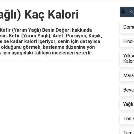
ağlı) Kaç Kalori
Ka
Doma
 Kefir (Yarım Yağlı) Besin Değeri hakkında
sin. Kefir (Yarım Yağlı); Adet, Porsiyon, Kaşık,
e ne kadar kalori içeriyor, senin için detaylıca
Hindi
ri olduğunu görmek, beslenme düzenine yön
 için aşağıdaki tabloyu incelemen yeterli!
Yüks
Kalor
Reklam Alanı
Mara
Beya
Yağlı
Ton B
Tam 