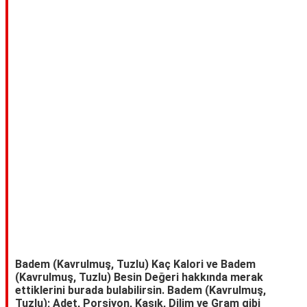
TARİFLERİ
HİKAYELER
Bize
Ulaşın
Badem (Kavrulmuş, Tuzlu) Kaç Kalori ve Badem
(Kavrulmuş, Tuzlu) Besin Değeri hakkında merak
ettiklerini burada bulabilirsin. Badem (Kavrulmuş,
Tuzlu); Adet, Porsiyon, Kaşık, Dilim ve Gram gibi