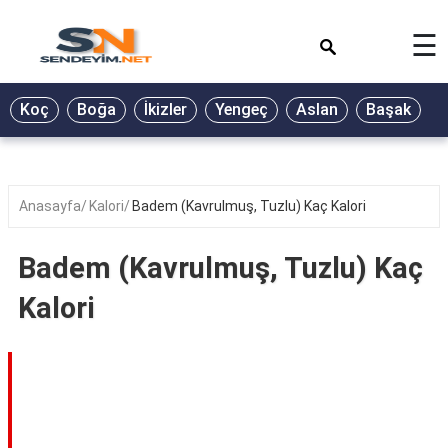
×
☰
BİYOGRAFİ
Koç
Boğa
İkizler
Yengeç
Aslan
Başak
T
GALERİ
GÜZEL
SÖZLER
Anasayfa
Kalori
Badem (Kavrulmuş, Tuzlu) Kaç Kalori
GÜNLÜK
BURÇ
Badem (Kavrulmuş, Tuzlu) Kaç
ŞİİR
Kalori
RÜYA
TABİRLERİ
TÜRKÜ
SÖZLERİ
YEMEK