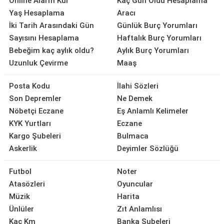
Online Alarm Kur
Kaç Gün Oldu Hesaplama
Yaş Hesaplama
Aracı
İki Tarih Arasındaki Gün
Günlük Burç Yorumları
Sayısını Hesaplama
Haftalık Burç Yorumları
Bebeğim kaç aylık oldu?
Aylık Burç Yorumları
Uzunluk Çevirme
Maaş
Posta Kodu
İlahi Sözleri
Son Depremler
Ne Demek
Nöbetçi Eczane
Eş Anlamlı Kelimeler
KYK Yurtları
Eczane
Kargo Şubeleri
Bulmaca
Askerlik
Deyimler Sözlüğü
Futbol
Noter
Atasözleri
Oyuncular
Müzik
Harita
Ünlüler
Zıt Anlamlısı
Kaç Km
Banka Şubeleri