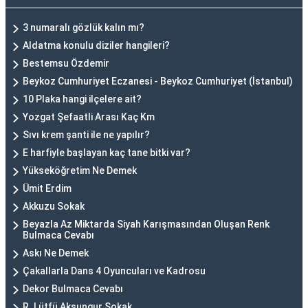
3 numaralı gözlük kalın mı?
Aldatma konulu diziler hangileri?
Bestemsu Özdemir
Beykoz Cumhuriyet Eczanesi - Beykoz Cumhuriyet (İstanbul)
10 Plaka hangi ilçelere ait?
Yozgat Şefaatli Arası Kaç Km
Sıvı krem şanti ile ne yapılır?
E harfiyle başlayan kaç tane bitki var?
Yükseköğretim Ne Demek
Ümit Erdim
Akkuzu Sokak
Beyazla Az Miktarda Siyah Karışmasından Oluşan Renk
Bulmaca Cevabı
Askı Ne Demek
Çakallarla Dans 4 Oyuncuları ve Kadrosu
Dekor Bulmaca Cevabı
R. Lütfü Aksungur Sokak