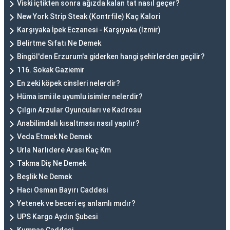
Viski içtikten sonra ağızda kalan tat nasıl geçer?
New York Strip Steak (Kontrfile) Kaç Kalori
Karşıyaka İpek Eczanesi - Karşıyaka (İzmir)
Belirtme Sıfatı Ne Demek
Bingöl'den Erzurum'a giderken hangi şehirlerden geçilir?
116. Sokak Gaziemir
En zeki köpek cinsleri nelerdir?
Hüma ismi ile uyumlu isimler nelerdir?
Çılgın Arzular Oyuncuları ve Kadrosu
Anabilimdalı kısaltması nasıl yapılır?
Veda Etmek Ne Demek
Urla Narlıdere Arası Kaç Km
Takma Diş Ne Demek
Beşlik Ne Demek
Hacı Osman Bayırı Caddesi
Yetenek ve beceri eş anlamlı mıdır?
UPS Kargo Aydın Şubesi