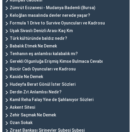
Kumpas Caddesi
Zümrüt Eczanesi - Mudanya Bademli (Bursa)
Keloğlan masalında devler nerede yaşar?
Formula 1 Drive to Survive Oyuncuları ve Kadrosu
Uşak Sivaslı Denizli Arası Kaç Km
Türk kültüründe baldız nedir?
Babalık Etmek Ne Demek
Tenhanın eş anlamlısı kalabalık mı?
Gerekli Olgunluğa Erişmiş Kimse Bulmaca Cevabı
Bücür Cadı Oyuncuları ve Kadrosu
Kaside Ne Demek
Hudeyfa Berat Gönül İster Sözleri
Derdin Zıt Anlamlısı Nedir?
Kamil Reha Falay Yine de Şahlanıyor Sözleri
Askent Sitesi
Zehir Saçmak Ne Demek
Ozan Sokak
Ziraat Bankası Şirinevler Şubesi Şubesi