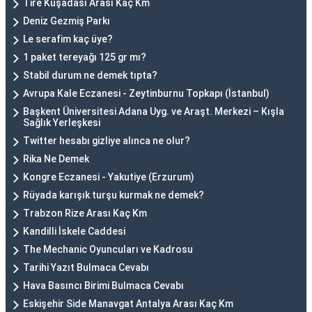
Tire Kuşadası Arası Kaç Km
Deniz Gezmiş Parkı
Le serafim kaç üye?
1 paket tereyağı 125 gr mı?
Stabil durum ne demek tıpta?
Avrupa Kale Eczanesi - Zeytinburnu Topkapı (İstanbul)
Başkent Üniversitesi Adana Uyg. ve Araşt. Merkezi – Kışla
Sağlık Yerleşkesi
Twitter hesabı gizliye alınca ne olur?
Rika Ne Demek
Kongre Eczanesi - Yakutiye (Erzurum)
Rüyada karışık turşu kurmak ne demek?
Trabzon Rize Arası Kaç Km
Kandilli İskele Caddesi
The Mechanic Oyuncuları ve Kadrosu
Tarihi Yazıt Bulmaca Cevabı
Hava Basıncı Birimi Bulmaca Cevabı
Eskişehir Side Manavgat Antalya Arası Kaç Km