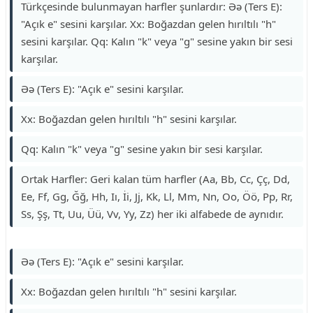
Türkçesinde bulunmayan harfler şunlardır: Əə (Ters E):
"Açık e" sesini karşılar. Xx: Boğazdan gelen hırıltılı "h"
sesini karşılar. Qq: Kalın "k" veya "g" sesine yakın bir sesi
karşılar.
Əə (Ters E): "Açık e" sesini karşılar.
Xx: Boğazdan gelen hırıltılı "h" sesini karşılar.
Qq: Kalın "k" veya "g" sesine yakın bir sesi karşılar.
Ortak Harfler: Geri kalan tüm harfler (Aa, Bb, Cc, Çç, Dd,
Ee, Ff, Gg, Ğğ, Hh, Iı, İi, Jj, Kk, Ll, Mm, Nn, Oo, Öö, Pp, Rr,
Ss, Şş, Tt, Uu, Üü, Vv, Yy, Zz) her iki alfabede de aynıdır.
Əə (Ters E): "Açık e" sesini karşılar.
Xx: Boğazdan gelen hırıltılı "h" sesini karşılar.