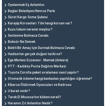
Oyalanmak Eş Anlamlısı
Baglar Belediyesi Nevruz Parkı
Sürat Kargo Soma Şubesi
Karayip Korsanları 1'de hangi korsan var?
Kuzu lokum nerenin meşhur?
Seslenme Bulmaca Cevabı
Boksör Ne Demek
Belirli Bir Amaç Için Durmak Bulmaca Cevabı
Hadise'nin gerçek doğum tarihi ne?
Ege Merkez Eczanesi - Mamak (Ankara)
PTT - Kadıköy Posta Dağıtım Merkezi
Toyota Corolla paket sıralaması nasıl yapılır?
Otomatik ödeme hangi bankadan yapıldığını öğrenme?
Kibarca Öldürmek Oyuncuları ve Kadrosu
U kuralı nedir?
Tarek El Moussa'nın kökeni nereli?
Haramın Zıt Anlamlısı Nedir?