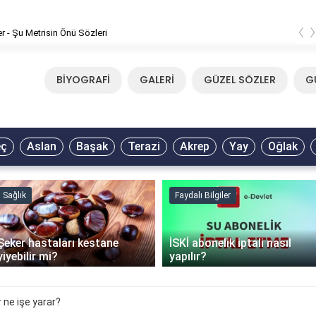
‹
er - Şu Metrisin Önü Sözleri
BİYOGRAFİ
GALERİ
GÜZEL SÖZLER
G
eç
Aslan
Başak
Terazi
Akrep
Yay
Oğlak
Sağlık
Faydalı Bilgiler
Şeker hastaları kestane
İSKİ abonelik iptali nasıl
yiyebilir mi?
yapılır?
 ne işe yarar?