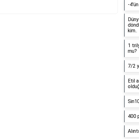
-4'ün
Dünya
döndü
kim..
Reklam Alanı
1 tri
mu?
7/2 
Etil 
olduğ
Sin1
400 
Alınt