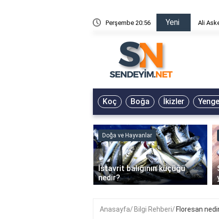
Yeni
risin Önü Sözleri
Perşembe 20:56
Ali Ask
Koç
Boğa
İkizler
Yeng
ve Hayvanlar
Doğa ve Hayvanlar
‹
li en çok hangi iklimde
İstavrit balığının küçüğü
r?
nedir?
Anasayfa
Bilgi Rehberi
Floresan nedir