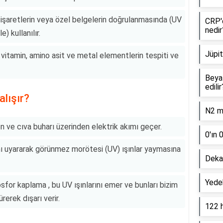
li işaretlerin veya özel belgelerin doğrulanmasında (UV
CRP'd
nedir
) kullanılır.
Jüpit
i vitamin, amino asit ve metal elementlerin tespiti ve
Beyaz
edilir
lışır?
N2 mo
n ve cıva buharı üzerinden elektrik akımı geçer.
0'ın 
nı uyararak görünmez morötesi (UV) ışınlar yaymasına
Dekan
Yede
for kaplama , bu UV ışınlarını emer ve bunları bizim
erek dışarı verir.
122 