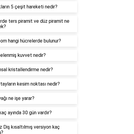
kların 5 çeşit hareketi nedir?
de ters piramit ve düz piramit ne
ek?
zom hangi hücrelerde bulunur?
elenmiş kuvvet nedir?
sal kristallendirme nedir?
tayların kesim noktası nedir?
ağı ne işe yarar?
 kaç ayında 30 gün vardır?
 Diş kısaltılmış versiyon kaç
a?