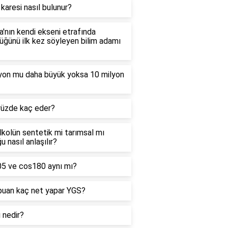
 karesi nasıl bulunur?
'nın kendi ekseni etrafında
ğünü ilk kez söyleyen bilim adamı
lyon mu daha büyük yoksa 10 milyon
yüzde kaç eder?
alkolün sentetik mi tarımsal mı
u nasıl anlaşılır?
05 ve cos180 aynı mı?
puan kaç net yapar YGS?
ı nedir?