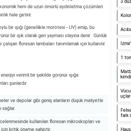
3 dü
ekonomik hem de uzun ömürlü aydınlatma çözümleri
lık hale getirir.
Kolon
ylu bir ışığı (genellikle morötesi - UV) emip, bu
Acıb
ünür bir ışık olarak geri yayması olayına denir . Günlük
İzmir
çalışan floresan lambaları tanımlamak için kullanılır.
1 to
Matb
nerjiyi verimli bir şekilde görünür ışığa
kimdi
ları şunlardır:
Vücut
uçlar
neler ve depolar gibi geniş alanların düşük maliyetle
 sağlar.
Fels
fark 
 incelenmesinde kullanılan floresan mikroskopları ve
için kritik öneme sahiptir.
Haus