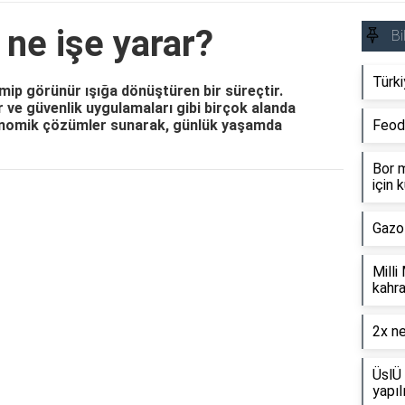
 ne işe yarar?
Bi
Türki
emip görünür ışığa dönüştüren bir süreçtir.
r ve güvenlik uygulamaları gibi birçok alanda
e ekonomik çözümler sunarak, günlük yaşamda
Feod
Bor m
için k
Reklam Alanı
Gazo
Milli
kahra
2x ne
ÜslÜ 
yapıl