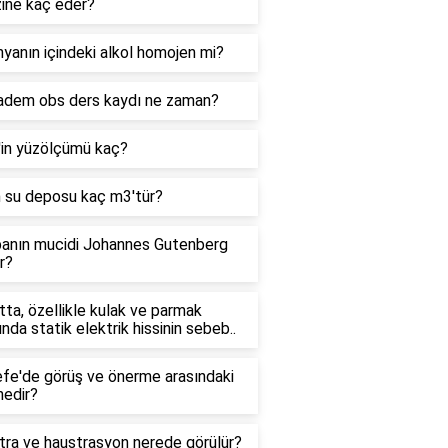
zine kaç eder?
yanın içindeki alkol homojen mi?
adem obs ders kaydı ne zaman?
'in yüzölçümü kaç?
n su deposu kaç m3'tür?
anın mucidi Johannes Gutenberg
r?
ta, özellikle kulak ve parmak
ında statik elektrik hissinin sebeb..
efe'de görüş ve önerme arasındaki
nedir?
tra ve haustrasyon nerede görülür?