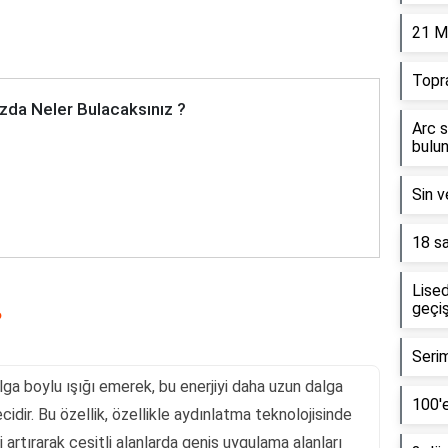
21 M
Topr
zda Neler Bulacaksınız ?
Arc s
bulun
Sin v
18 sa
Lised
geçiş
?
Serim
alga boylu ışığı emerek, bu enerjiyi daha uzun dalga
100'e
idir. Bu özellik, özellikle aydınlatma teknolojisinde
i artırarak çeşitli alanlarda geniş uygulama alanları