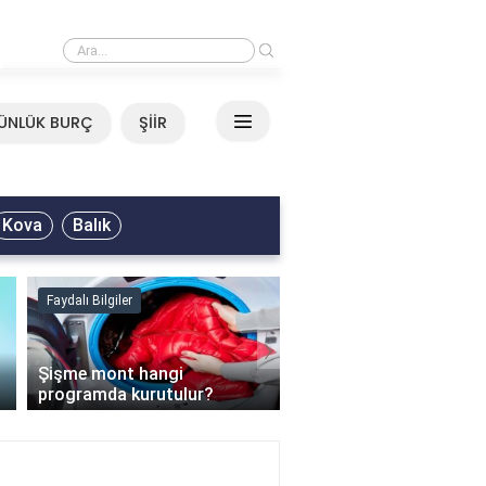
›
Mirkelam - Tavla Sözleri
ÜNLÜK BURÇ
ŞİİR
Kova
Balık
Faydalı Bilgiler
Faydalı Bilgiler
›
Şişme mont hangi
programda kurutulur?
Şofben suyu neden ısı