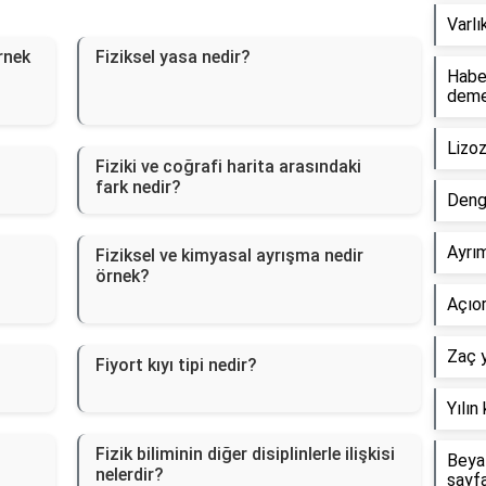
Varlı
rnek
Fiziksel yasa nedir?
Haber
dem
Lizo
Fiziki ve coğrafi harita arasındaki
fark nedir?
Deng
Ayrım
Fiziksel ve kimyasal ayrışma nedir
örnek?
Açıor
Zaç y
Fiyort kıyı tipi nedir?
Yılın
?
Fizik biliminin diğer disiplinlerle ilişkisi
Beyaz
nelerdir?
sayf