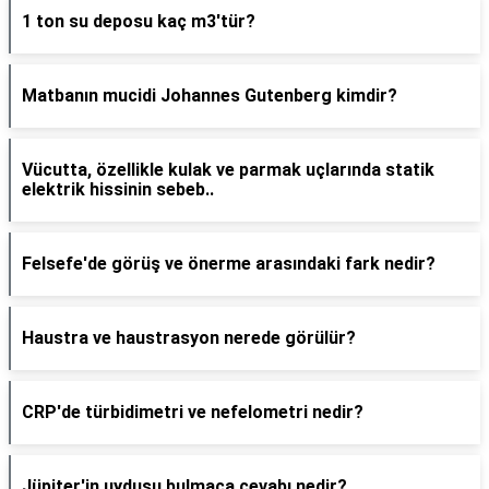
1 ton su deposu kaç m3'tür?
Matbanın mucidi Johannes Gutenberg kimdir?
Vücutta, özellikle kulak ve parmak uçlarında statik
elektrik hissinin sebeb..
Felsefe'de görüş ve önerme arasındaki fark nedir?
Haustra ve haustrasyon nerede görülür?
CRP'de türbidimetri ve nefelometri nedir?
Jüpiter'in uydusu bulmaca cevabı nedir?