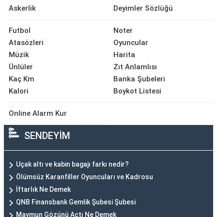
Askerlik
Deyimler Sözlüğü
Futbol
Noter
Atasözleri
Oyuncular
Müzik
Harita
Ünlüler
Zıt Anlamlısı
Kaç Km
Banka Şubeleri
Kalori
Boykot Listesi
Online Alarm Kur
SENDEYİM
Uçak altı ve kabin bagajı farkı nedir?
Ölümsüz Karanfiller Oyuncuları ve Kadrosu
İftarlık Ne Demek
QNB Finansbank Gemlik Şubesi Şubesi
Maymun Gözünü Açtı Ne Demek