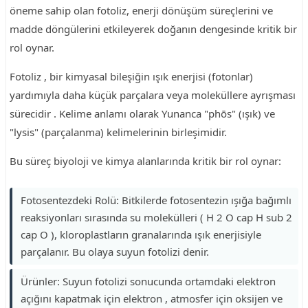
öneme sahip olan fotoliz, enerji dönüşüm süreçlerini ve
madde döngülerini etkileyerek doğanın dengesinde kritik bir
rol oynar.
Fotoliz , bir kimyasal bileşiğin ışık enerjisi (fotonlar)
yardımıyla daha küçük parçalara veya moleküllere ayrışması
sürecidir . Kelime anlamı olarak Yunanca "phōs" (ışık) ve
"lysis" (parçalanma) kelimelerinin birleşimidir.
Bu süreç biyoloji ve kimya alanlarında kritik bir rol oynar:
Fotosentezdeki Rolü: Bitkilerde fotosentezin ışığa bağımlı
reaksiyonları sırasında su molekülleri ( H 2 O cap H sub 2
cap O ), kloroplastların granalarında ışık enerjisiyle
parçalanır. Bu olaya suyun fotolizi denir.
Ürünler: Suyun fotolizi sonucunda ortamdaki elektron
açığını kapatmak için elektron , atmosfer için oksijen ve