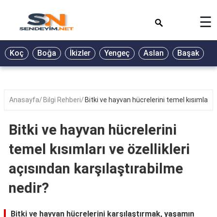
×
☰
BİYOGRAFİ
Koç
Boğa
İkizler
Yengeç
Aslan
Başak
T
GALERİ
GÜZEL
SÖZLER
Anasayfa
Bilgi Rehberi
Bitki ve hayvan hücrelerini temel kısımları v
GÜNLÜK
BURÇ
Bitki ve hayvan hücrelerini
ŞİİR
temel kısımları ve özellikleri
RÜYA
açısından karşılaştırabilme
TABİRLERİ
nedir?
TÜRKÜ
SÖZLERİ
Bitki ve hayvan hücrelerini karşılaştırmak, yaşamın
YEMEK