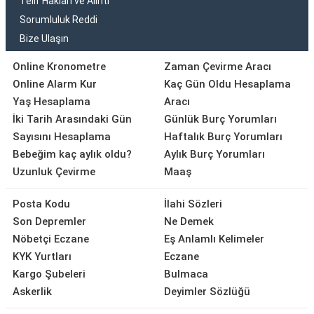
Telif Hakları ve Alıntı
Sorumluluk Reddi
Bize Ulaşın
Online Kronometre
Zaman Çevirme Aracı
Online Alarm Kur
Kaç Gün Oldu Hesaplama
Yaş Hesaplama
Aracı
İki Tarih Arasındaki Gün
Günlük Burç Yorumları
Sayısını Hesaplama
Haftalık Burç Yorumları
Bebeğim kaç aylık oldu?
Aylık Burç Yorumları
Uzunluk Çevirme
Maaş
Posta Kodu
İlahi Sözleri
Son Depremler
Ne Demek
Nöbetçi Eczane
Eş Anlamlı Kelimeler
KYK Yurtları
Eczane
Kargo Şubeleri
Bulmaca
Askerlik
Deyimler Sözlüğü